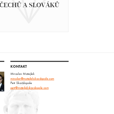
ČECHŮ A SLOVÁKŮ
KONTAKT
Miroslav Motejlek
miroslav@motejlekskocdopole.com
Petr Skočdopole
petr@motejlekskocdopole.com