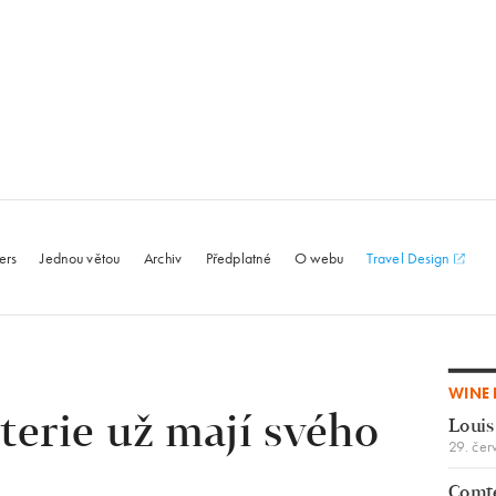
le.com
ers
Jednou větou
Archiv
Předplatné
O webu
Travel Design
WINE 
oterie už mají svého
Louis
29. čer
Comte