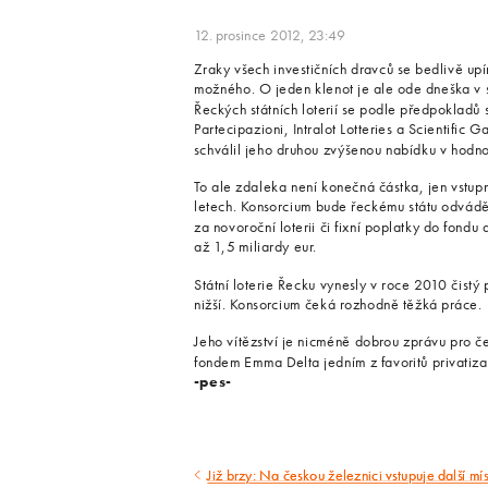
12. prosince 2012, 23:49
Zraky všech investičních dravců se bedlivě up
možného. O jeden klenot je ale ode dneška v s
Řeckých státních loterií se podle předpokladů
Partecipazioni, Intralot Lotteries a Scientifi
schválil jeho druhou zvýšenou nabídku v hodno
To ale zdaleka není konečná částka, jen vstupn
letech. Konsorcium bude řeckému státu odvádět 
za novoroční loterii či fixní poplatky do fondu
až 1,5 miliardy eur.
Státní loterie Řecku vynesly v roce 2010 čistý 
nižší. Konsorcium čeká rozhodně těžká práce.
Jeho vítězství je nicméně dobrou zprávu pro č
fondem Emma Delta jedním z favoritů privatizac
-pes-
Již brzy: Na českou železnici vstupuje další mís
Předcházející