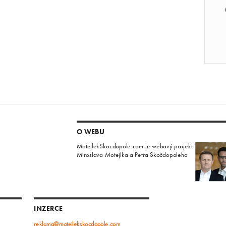
O WEBU
MotejlekSkocdopole.com je webový projekt
Miroslava Motejlka a Petra Skočdopoleho
INZERCE
reklama@motejlekskocdopole.com