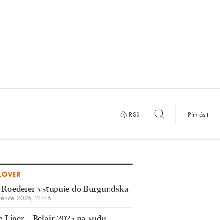
RSS
Přihlásit
LOVER
 Roederer vstupuje do Burgundska
vence 2026, 21:46
 Liger – Belair 2025 na sudu