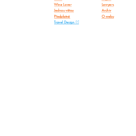
Wine Lover
Lawyers
Jednou větou
Archiv
Předplatné
O webu
Travel Design