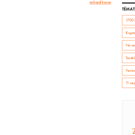
miliard korun
článek
TÉMAT
1700 
Krypto
Na ce
Soutě
Ventur
11 nej