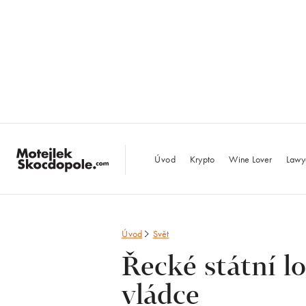
MotejlekSkocdopo
Úvod
Krypto
Wine Lover
Lawy
Úvod
Svět
Řecké státní l
vládce