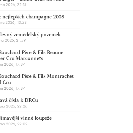
vna 2026, 22:31
 nejlepších champagne 2008
vna 2026, 13:53
š levný zemědělský pozemek
bna 2026, 21:59
Bouchard Père & Fils Beaune
er Cru Marconnets
na 2026, 17:37
Bouchard Père & Fils Montrachet
d Cru
na 2026, 17:37
avá čísla k DRCu
zna 2026, 22:26
jímavější vinné loupeže
zna 2026, 22:02