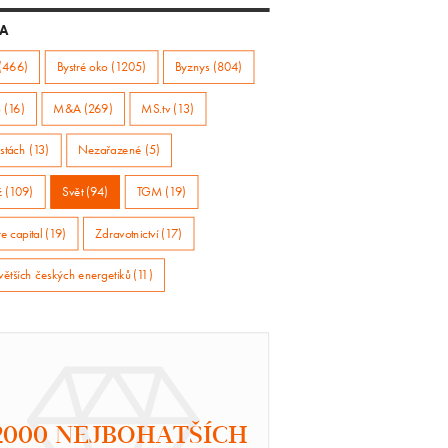
A
(466)
Bystré oko (1205)
Byznys (804)
 (16)
M&A (269)
MS.tv (13)
stách (13)
Nezařazené (5)
ž (109)
Svět (94)
TGM (19)
e capital (19)
Zdravotnictví (17)
větších českých energetiků (11)
2000 NEJBOHATŠÍCH