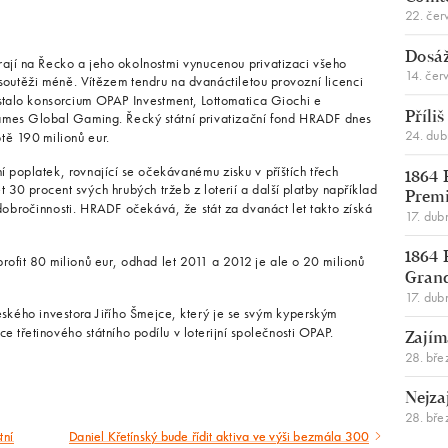
22. čer
Dosáž
írají na Řecko a jeho okolnostmi vynucenou privatizaci všeho
14. čer
outěži méně. Vítězem tendru na dvanáctiletou provozní licenci
 stalo konsorcium OPAP Investment, Lottomatica Giochi e
c Games Global Gaming. Řecký státní privatizační fond HRADF dnes
Příli
24. du
tě 190 milionů eur.
í poplatek, rovnající se očekávanému zisku v příštích třech
1864 
30 procent svých hrubých tržeb z loterií a další platby například
Premi
 dobročinnosti. HRADF očekává, že stát za dvanáct let takto získá
17. dub
1864 
profit 80 milionů eur, odhad let 2011 a 2012 je ale o 20 milionů
Gran
17. dub
eského investora Jiřího Šmejce, který je se svým kyperským
e třetinového státního podílu v loterijní společnosti OPAP.
Zajím
28. bře
Nejza
28. bře
tní
Daniel Křetínský bude řídit aktiva ve výši bezmála 300
Následující