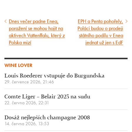
Dnes večer padne Enea,
EPH a Penta pohořely,
Předcházející
Následující
poražení se mohou hojit na
Poláci budou o prodeji
článek
článek
aktivech Vattenffalu, který z
státního podílu v Enea
Polska mizí
jednat už jen s EdF
WINE LOVER
Louis Roederer vstupuje do Burgundska
29. července 2026, 21:46
Comte Liger – Belair 2025 na sudu
22. června 2026, 22:31
Dosáž nejlepších champagne 2008
14. června 2026, 13:53