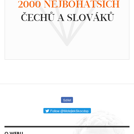
2000 NEJBOHATŠÍCH
ČECHŮ A SLOVÁKŮ
Sdílet
Follow @MotejlekSkocdop
O WEBU