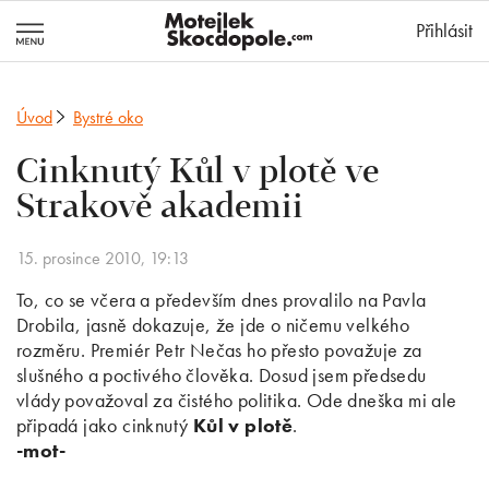
MotejlekSkocd
Přihlásit
Úvod
Bystré oko
Cinknutý Kůl v plotě ve
Strakově akademii
15. prosince 2010, 19:13
To, co se včera a především dnes provalilo na Pavla
Drobila, jasně dokazuje, že jde o ničemu velkého
rozměru. Premiér Petr Nečas ho přesto považuje za
slušného a poctivého člověka. Dosud jsem předsedu
vlády považoval za čistého politika. Ode dneška mi ale
připadá jako cinknutý
Kůl v plotě
.
-mot-