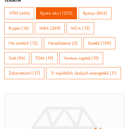
TÉMATA
1700 (466)
Bystré oko (1205)
Byznys (804)
Krypto (16)
M&A (269)
MS.tv (13)
Na cestách (13)
Nezařazené (5)
Soutěž (109)
Svět (94)
TGM (19)
Venture capital (19)
Zdravotnictví (17)
11 největších českých energetiků (11)