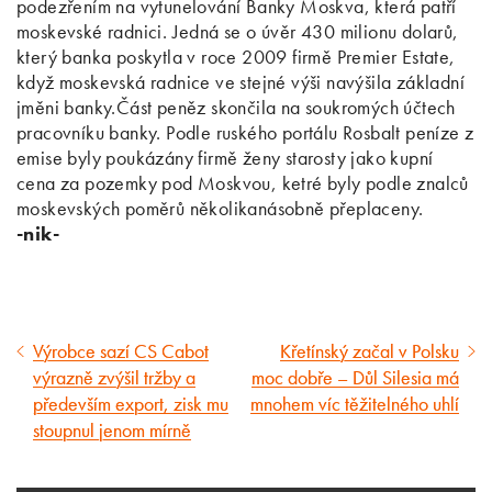
podezřením na vytunelování Banky Moskva, která patří
moskevské radnici. Jedná se o úvěr 430 milionu dolarů,
který banka poskytla v roce 2009 firmě Premier Estate,
když moskevská radnice ve stejné výši navýšila základní
jměni banky.Část peněz skončila na soukromých účtech
pracovníku banky. Podle ruského portálu Rosbalt peníze z
emise byly poukázány firmě ženy starosty jako kupní
cena za pozemky pod Moskvou, ketré byly podle znalců
moskevských poměrů několikanásobně přeplaceny.
-nik-
Výrobce sazí CS Cabot
Křetínský začal v Polsku
Předcházející
Následující
výrazně zvýšil tržby a
moc dobře – Důl Silesia má
článek
článek
především export, zisk mu
mnohem víc těžitelného uhlí
stoupnul jenom mírně