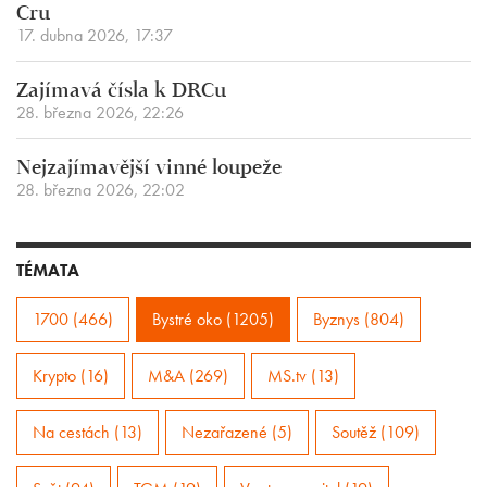
Cru
17. dubna 2026, 17:37
Zajímavá čísla k DRCu
28. března 2026, 22:26
Nejzajímavější vinné loupeže
28. března 2026, 22:02
TÉMATA
1700 (466)
Bystré oko (1205)
Byznys (804)
Krypto (16)
M&A (269)
MS.tv (13)
Na cestách (13)
Nezařazené (5)
Soutěž (109)