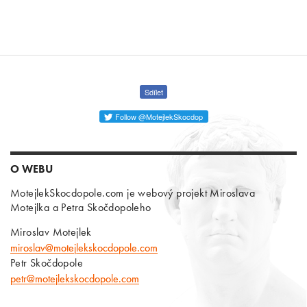
Sdílet
Follow @MotejlekSkocdop
O WEBU
MotejlekSkocdopole.com je webový projekt Miroslava
Motejlka a Petra Skočdopoleho
Miroslav Motejlek
miroslav@motejlekskocdopole.com
Petr Skočdopole
petr@motejlekskocdopole.com