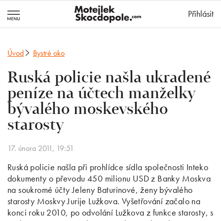
MotejlekSkocd
Přihlásit
Úvod
Bystré oko
Ruská policie našla ukradené
peníze na účtech manželky
bývalého moskevského
starosty
17. února 2011, 19:51
Ruská policie našla při prohlídce sídla společnosti Inteko
dokumenty o převodu 450 milionu USD z Banky Moskva
na soukromé účty Jeleny Baturinové, ženy bývalého
starosty Moskvy Jurije Lužkova. Vyšetřování začalo na
konci roku 2010, po odvolání Lužkova z funkce starosty, s