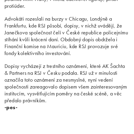
protiúder.
Advokáti rozeslali na burzy v Chicagu, Londýně a
Frankfurtu, kde RSJ působí, dopisy, v nichž uvádějí, že
Janečkova společnost čelí v České republice policejnímu
stíhání kvůli krácení daní. Obdobný dopis obdržela i
Finanční komise na Mauriciu, kde RSJ provozuje své
fondy kolektivního investování.
Dopisy vycházejí z trestního oznámení, které AK Šachta
& Partners na RSJ v Česku podala. RSJ už v minulosti
označila toto oznámení za nesmyslné, nyní vedení
společnosti zareagovalo dopisem všem zainteresovaným
institucím, vysvětlujícím poměry na české scéně, a věc
předalo právníkům.
-pes-