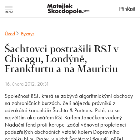
MotejlekSkocd
Přihlásit
Úvod
Byznys
Šachtovci postrašili RSJ v
Chicagu, Londýně,
Frankfurtu a na Mauriciu
16. února 2012, 20:31
Společnost RSJ, která se zabývá algoritmickými obchody
na zahraničních burzách, čelí nájezdu právníků z
advokátní kanceláře Šachta & Partners. Poté, co se
největším akcionářem RSJ Karlem Janečkem vedený
Nadační fond proti korupci začal věnovat propletenci
podezřelých obchodních vztahů kolem Dopravního
podniku hl.m. Prahy, v nichž Šachtovci figurují, přišel