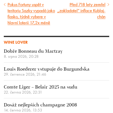
Pokus Fortuny uspět v
Před 718 lety zemřel
Předcházející
Následující
teritoriu Sazky vypadá jako
„zakladatel“ inflace Kublaj-
článek
článek
fiasko, týdně vybere v
chán
hlavní loterii 17,2x méně
WINE LOVER
Dobře Bonneau du Martray
8. srpna 2026, 20:28
Louis Roederer vstupuje do Burgundska
29. července 2026, 21:46
Comte Liger – Belair 2025 na sudu
22. června 2026, 22:31
Dosáž nejlepších champagne 2008
14. června 2026, 13:53