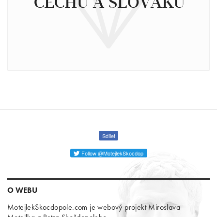
ČECHŮ A SLOVÁKŮ
Sdílet
Follow @MotejlekSkocdop
O WEBU
MotejlekSkocdopole.com je webový projekt Miroslava