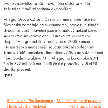
svého vrstevníka Leoše Novotného a stal se v této
železniční firmě minoritním akcionářem.
Allegro Group CZ se v Česku a v menší míře také na
Slovensku zaměřuje na e-commerce, provozuje téměř
dvacet serverů, hlavními jsou internetový aukční server
Aukro.cz a srovnávač cen Heureka.cz. Mateřskou
skupinu Allegro pohltil v roce v roce 2008 koncern
Naspers jako nejcennější součást aukční společnosti
Tradus. Celá transakce Jihoafričany přišla na 947 milionů
liber. Souhrnná aktiva MIH Allegro na konci roku 2011
činila 827 milionů eur. Podíl české pobočky tvoří nižší
desítky procent.
-pes-
Rozhovor s Jiřím Šmejcem o
Minoritní akcionář posiluje
Předcházející
Následující
Home Creditu, řeckých
vliv v Leo Expressu