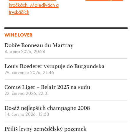
článek
článek
hračkách, Maledivách a
tryskáčích
WINE LOVER
Dobře Bonneau du Martray
8. srpna 2026, 20:28
Louis Roederer vstupuje do Burgundska
29. července 2026, 21:46
Comte Liger – Belair 2025 na sudu
22. června 2026, 22:31
Dosáž nejlepších champagne 2008
14. června 2026, 13:53
Příliš levný zemědělský pozemek