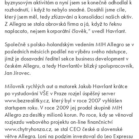
byznysovým aktivitám a nyní jsem se konečně odhodlal k
rozhodnutí, i když to nebylo snadné. Dosáhli jsme cíle,
který jsem měl, tedy zfúzování a konsolidaci našich aktiv.
Z Allegra se stala obrovská firma a já, když to řeknu
naplacato, nejsem korporátní člověk,“ uvedl Havrlant.
Společně s polsko-holandským vedením MIH Allegro se v
posledních měsících podílel na výběru svého nástupce,
jímž je dosavadní ředitel sekce business development v
českém Allegru, a tedy Havrlantův blízký spolupracovník,
Jan Jírovec.
Milovník rychlých aut a motorek Jakub Havrlant krátce
po vystudování VŠE v Praze rozjel úspěšný server
www.bezrealitky.cz, který byl v roce 2007 vyhlášen
startupem roku. V roce 2009 jej prodal skupině MIH
Allegro za desítky milionů korun. Po roce, kdy se věnoval
rozjezdu webového projektu on-line finančnictví
www.chytryhonza.cz, se stal CEO české a slovenské
větve Allegra. Loni na podzim investoval do Leo Expressu