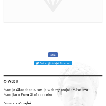
Sdílet
Follow @MotejlekSkocdop
O WEBU
MotejlekSkocdopole.com je webový projekt Miroslava
Motejlka a Petra Skočdopoleho
Miroslav Motejlek