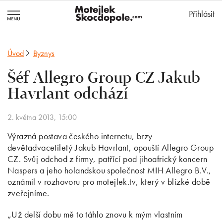
MotejlekSkocd
Přihlásit
Úvod
Byznys
Šéf Allegro Group CZ Jakub
Havrlant odchází
2. května 2013, 15:00
Výrazná postava českého internetu, brzy
devětadvacetiletý Jakub Havrlant, opouští Allegro Group
CZ. Svůj odchod z firmy, patřící pod jihoafrický koncern
Naspers a jeho holandskou společnost MIH Allegro B.V.,
oznámil v rozhovoru pro motejlek.tv, který v blízké době
zveřejníme.
„Už delší dobu mě to táhlo znovu k mým vlastním