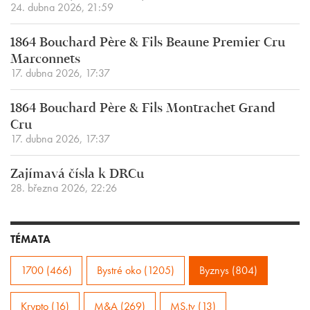
24. dubna 2026, 21:59
1864 Bouchard Père & Fils Beaune Premier Cru
Marconnets
17. dubna 2026, 17:37
1864 Bouchard Père & Fils Montrachet Grand
Cru
17. dubna 2026, 17:37
Zajímavá čísla k DRCu
28. března 2026, 22:26
TÉMATA
1700 (466)
Bystré oko (1205)
Byznys (804)
Krypto (16)
M&A (269)
MS.tv (13)