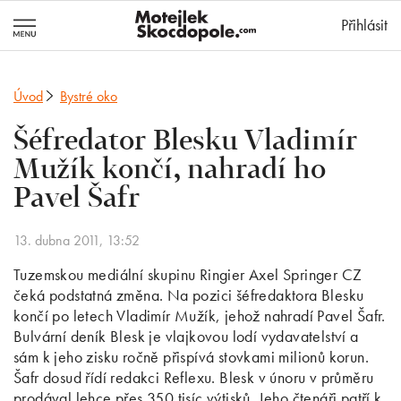
MotejlekSkocd
Přihlásit
Úvod
Bystré oko
Šéfredator Blesku Vladimír
Mužík končí, nahradí ho
Pavel Šafr
13. dubna 2011, 13:52
Tuzemskou mediální skupinu Ringier Axel Springer CZ
čeká podstatná změna. Na pozici šéfredaktora Blesku
končí po letech Vladimír Mužík, jehož nahradí Pavel Šafr.
Bulvární deník Blesk je vlajkovou lodí vydavatelství a
sám k jeho zisku ročně přispívá stovkami milionů korun.
Šafr dosud řídí redakci Reflexu. Blesk v únoru v průměru
prodával lehce přes 350 tisíc výtisků. Jeho čtenáři patří k