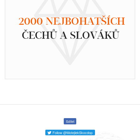
2000 NEJBOHATŠÍCH
ČECHŮ A SLOVÁKŮ
Sdílet
Follow @MotejlekSkocdop