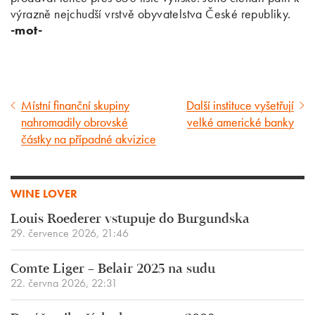
výrazně nejchudší vrstvě obyvatelstva České republiky.
-mot-
Místní finanční skupiny
Další instituce vyšetřují
Předcházející
Následující
nahromadily obrovské
velké americké banky
článek
článek
částky na případné akvizice
WINE LOVER
Louis Roederer vstupuje do Burgundska
29. července 2026, 21:46
Comte Liger – Belair 2025 na sudu
22. června 2026, 22:31