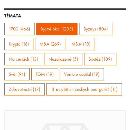
TÉMATA
1700 (466)
Bystré oko (1205)
Byznys (804)
Krypto (16)
M&A (269)
MS.tv (13)
Na cestách (13)
Nezařazené (5)
Soutěž (109)
Svět (94)
TGM (19)
Venture capital (19)
Zdravotnictví (17)
11 největších českých energetiků (11)