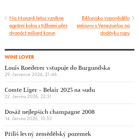
Na Moravě letos vznikne
Bělorusko vypovědělo
Předcházející
Následující
agrární kolos s tržbami přes
smlouvu s Venezuelou na
článek
článek
dvanáct miliard korun
dodávku ropy
WINE LOVER
Louis Roederer vstupuje do Burgundska
29. července 2026, 21:46
Comte Liger – Belair 2025 na sudu
22. června 2026, 22:31
Dosáž nejlepších champagne 2008
14. června 2026, 13:53
Příliš levný zemědělský pozemek