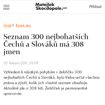
MotejlekSkocd
Přihlásit
Úvod
Bystré oko
Seznam 300 nejbohatších
Čechů a Slováků má 308
jmen
25. března 2011, 23:09
Vzhledem k nějakým pohybům v žebříčku 300
nejbohatších Čechů a Slováků, bylo třeba sečíst všechna
jména a zjistit, kolik jich vlastně seznam obsahuje.
Aktuálně jde o 308 lidí. Žebříček je permanentně
upravován.