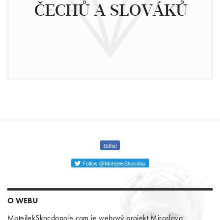
ČECHŮ A SLOVÁKŮ
Sdílet
Follow @MotejlekSkocdop
O WEBU
MotejlekSkocdopole.com je webový projekt Miroslava