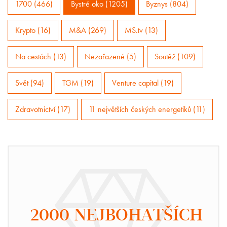
1700 (466)
Bystré oko (1205)
Byznys (804)
Krypto (16)
M&A (269)
MS.tv (13)
Na cestách (13)
Nezařazené (5)
Soutěž (109)
Svět (94)
TGM (19)
Venture capital (19)
Zdravotnictví (17)
11 největších českých energetiků (11)
2000 NEJBOHATŠÍCH