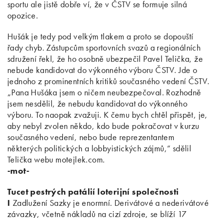
sportu ale jistě dobře ví, že v ČSTV se formuje silná
opozice.
Hušák je tedy pod velkým tlakem a proto se dopouští
řady chyb. Zástupcům sportovních svazů a regionálních
sdružení řekl, že ho osobně ubezpečil Pavel Telička, že
nebude kandidovat do výkonného výboru ČSTV. Jde o
jednoho z prominentních kritiků současného vedení ČSTV.
„Pana Hušáka jsem o ničem neubezpečoval. Rozhodně
jsem nesdělil, že nebudu kandidovat do výkonného
výboru. To naopak zvažuji. K čemu bych chtěl přispět, je,
aby nebyl zvolen někdo, kdo bude pokračovat v kurzu
současného vedení, nebo bude reprezentantem
některých politických a lobbyistických zájmů,“ sdělil
Telička webu motejlek.com.
-mot-
Tucet pestrých patálií loterijní společnosti
I
Zadlužení Sazky je enormní. Derivátové a nederivátové
závazky, včetně nákladů na cizí zdroje, se blíží 17