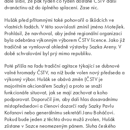
dále slíbil, že pak týden co týden dostane ČSTV další
dvanáctinu až do úplného splacení. Zase nic.
Hušák před přítomnými také pohovořil o škůdcích ve
vlastních řadách. V této souvislosti zmínil jméno Motejlek.
Prohlásil, že navrhoval, aby jedné regionální organizaci
byla odebrána výkonným výborem ČSTV licence. Jako již
tradičně se vymlouval ohledně výstavby Sazka Areny. V
době schvalování byl prý mimo republiku.
Poté přišla na řadu tradiční agitace týkající se dubnové
valné hromady ČSTV, na níž bude volen nový předseda a
výkonný výbor. Hušák se obává změn (ČSTV je
majoritním akcionářem Sazky) a proto se snaží
funkcionáře situovat, jak se mají zachovat a koho
podporovat. Doporučil jim, aby dali hlas dosavadnímu
místopředsedovi a členovi dozorčí rady Sazky Pavlu
Kořanovi nebo generálnímu sekretáři Janu Boháčovi.
Pokud bude jeden z těchto dvou mužů zvolen, Hušák
zůstane v Sazce neomezeným pánem. Sluha českého