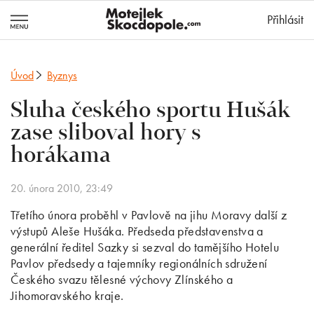
MotejlekSkocd
Přihlásit
Úvod
Byznys
Sluha českého sportu Hušák
zase sliboval hory s
horákama
20. února 2010, 23:49
Třetího února proběhl v Pavlově na jihu Moravy další z
výstupů Aleše Hušáka. Předseda představenstva a
generální ředitel Sazky si sezval do tamějšího Hotelu
Pavlov předsedy a tajemníky regionálních sdružení
Českého svazu tělesné výchovy Zlínského a
Jihomoravského kraje.