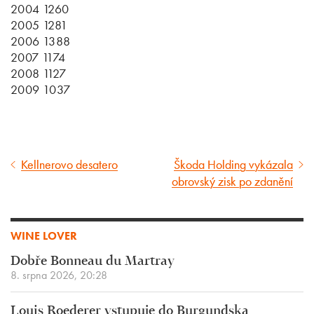
2004 1260
2005 1281
2006 1388
2007 1174
2008 1127
2009 1037
Kellnerovo desatero
Škoda Holding vykázala
Předcházející
Následující
obrovský zisk po zdanění
článek
článek
WINE LOVER
Dobře Bonneau du Martray
8. srpna 2026, 20:28
Louis Roederer vstupuje do Burgundska