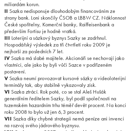
miliardám korun.
II
Sazka nedisponuje dlouhodobým financováním ze
strany bank. Loni skončily ČSOB a LBBW CZ. Náklonnost
České spořitelny, Komerční banky, Raiffeisenbank a
především Fortisu je hodně vratká.
III
Loterijní a sázkový byznys Sazky se zadrhnul.
Hospodářský výsledek za tři čtvrtletí roku 2009 je
nejhorší za posledních 7 let.
IV
Sazka má slabé majitele. Akcionáři se nechovají jako
vlastníci, ale jako by byli vůči Sazce v podřízeném
postavení.
V
Sazka neumí provozovat kursové sázky a videoloterijní
terminály tak, aby stabilně vykazovaly zisk.
VI
Sazka ztrácí. Rok poté, co se stal Aleš Hušák
generálním ředitelem Sazky, byl podíl společnosti na
tuzemském hazardním trhu téměř devět procent. Na konci
roku 2008 to bylo už jen 6,3 procent.
VII
Sazka díky chybné strategii nemá peníze ani invenci
na rozvoj svého jádrového byznysu.