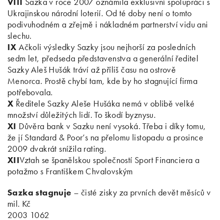
VIII
Sazka v roce 2007 oznámila exklusivní spolupráci s
Ukrajinskou národní loterií. Od té doby není o tomto
podivuhodném a zřejmě i nákladném partnerství vidu ani
slechu.
IX
Ačkoli výsledky Sazky jsou nejhorší za posledních
sedm let, předseda představenstva a generální ředitel
Sazky Aleš Hušák tráví až příliš času na ostrově
Menorca. Prostě chybí tam, kde by ho stagnující firma
potřebovala.
X
Ředitele Sazky Aleše Hušáka nemá v oblibě velké
množství důležitých lidí. To škodí byznysu.
XI
Důvěra bank v Sazku není vysoká. Třeba i díky tomu,
že jí Standard & Poor’s na přelomu listopadu a prosince
2009 dvakrát snížila rating.
XII
Vztah se španělskou společností Sport Financiera a
potažmo s Františkem Chvalovským
Sazka stagnuje
– čisté zisky za prvních devět měsíců v
mil. Kč
2003 1062