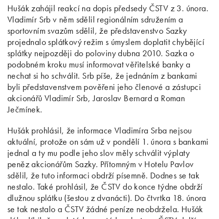
Hušák zahájil reakcí na dopis předsedy ČSTV z 3. února.
Vladimír Srb v něm sdělil regionálním sdružením a
sportovním svazům sdělil, že představenstvo Sazky
projednalo splátkový režim s úmyslem doplatit chybějící
splátky nejpozději do poloviny dubna 2010. Sazka o
podobném kroku musí informovat věřitelské banky a
nechat si ho schválit. Srb píše, že jednáním z bankami
byli představenstvem pověřeni jeho členové a zástupci
akcionářů Vladimír Srb, Jaroslav Bernard a Roman
Ječmínek.
Hušák prohlásil, že informace Vladimíra Srba nejsou
aktuální, protože on sám už v pondělí 1. února s bankami
jednal a ty mu podle jeho slov měly schválit výplaty
peněz akcionářům Sazky. Přítomným v Hotelu Pavlov
sdělil, že tuto informaci obdrží písemně. Dodnes se tak
nestalo. Také prohlásil, že ČSTV do konce týdne obdrží
dlužnou splátku (šestou z dvanácti). Do čtvrtka 18. února
se tak nestalo a ČSTV žádné peníze neobdržela. Hušák