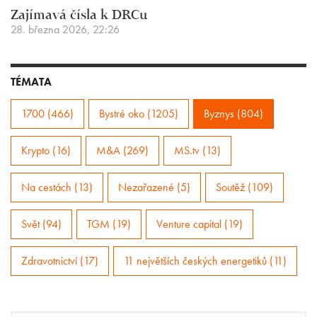
Zajímavá čísla k DRCu
28. března 2026, 22:26
TÉMATA
1700 (466)
Bystré oko (1205)
Byznys (804)
Krypto (16)
M&A (269)
MS.tv (13)
Na cestách (13)
Nezařazené (5)
Soutěž (109)
Svět (94)
TGM (19)
Venture capital (19)
Zdravotnictví (17)
11 největších českých energetiků (11)