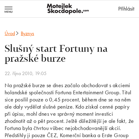
MotejlekSkocd
Přihlásit
Úvod
Byznys
Slušný start Fortuny na
pražské burze
22. října 2010, 19:05
Na pražské burze se dnes začalo obchodovat s akciemi
holandské společnosti Fortuna Entertainment Group. Titul
sice posílil pouze o 0,45 procent, během dne se na něm
ale daly vydělat slušné peníze. Kdo získal cenné papíry
při úpisu, mohl dnes ve správný moment investici
zhodnotit až o pět procent. Ještě důležitější je ale fakt, že
Fortuna byla čtvrtou vůbec nejobchodovanější akcií.
Předstihly ji pouze ČEZ, Komerční banka a Erste Group