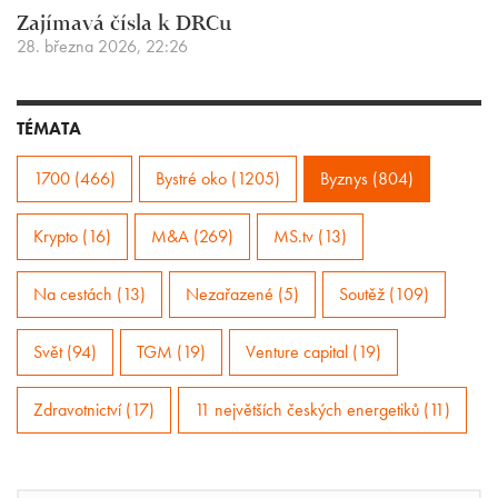
Zajímavá čísla k DRCu
28. března 2026, 22:26
TÉMATA
1700 (466)
Bystré oko (1205)
Byznys (804)
Krypto (16)
M&A (269)
MS.tv (13)
Na cestách (13)
Nezařazené (5)
Soutěž (109)
Svět (94)
TGM (19)
Venture capital (19)
Zdravotnictví (17)
11 největších českých energetiků (11)