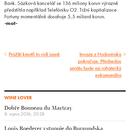
Bank. Sázková kancelář se 136 miliony korun výrazně
předstihla například Telefóniku O2. Tržní kapitalizace
Fortuny momentálně dosahuje 5,5 miliard korun.
-mot-
Pražští kmotři to vidí jasně
Invaze z Hodonínska
Předcházející
Následující
pokračuje. Předsedou
článek
článek
senátu bude asi rohatecký
exkomandíra
WINE LOVER
Dobře Bonneau du Martray
8. srpna 2026, 20:28
Louis Roederer vstupuje do Burgundska