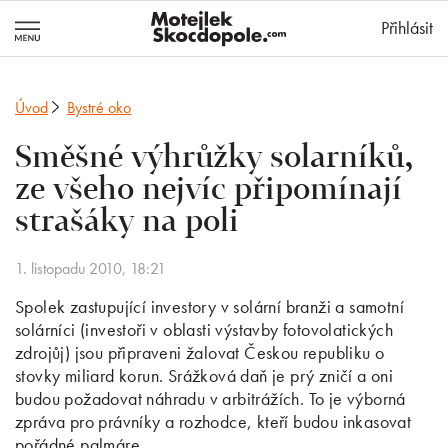
MotejlekSkocd
Přihlásit
Úvod
Bystré oko
Směšné výhrůžky solarníků,
ze všeho nejvíc připomínají
strašáky na poli
1. listopadu 2010, 18:21
Spolek zastupující investory v solární branži a samotní
solárníci (investoři v oblasti výstavby fotovolatických
zdrojůj) jsou připraveni žalovat Českou republiku o
stovky miliard korun. Srážková daň je prý zničí a oni
budou požadovat náhradu v arbitrážích. To je výborná
zpráva pro právníky a rozhodce, kteří budou inkasovat
pořádné palmáre.