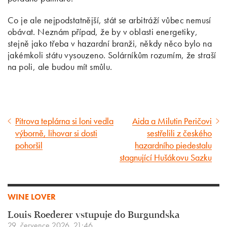
Co je ale nejpodstatnější, stát se arbitráží vůbec nemusí
obávat. Neznám případ, že by v oblasti energetiky,
stejně jako třeba v hazardní branži, někdy něco bylo na
jakémkoli státu vysouzeno. Solárníkům rozumím, že straší
na poli, ale budou mít smůlu.
Pitrova teplárna si loni vedla
Aida a Milutin Peričovi
Předcházející
Následující
výborně, lihovar si dosti
sestřelili z českého
článek
článek
pohoršil
hazardního piedestalu
stagnující Hušákovu Sazku
WINE LOVER
Louis Roederer vstupuje do Burgundska
29. července 2026, 21:46