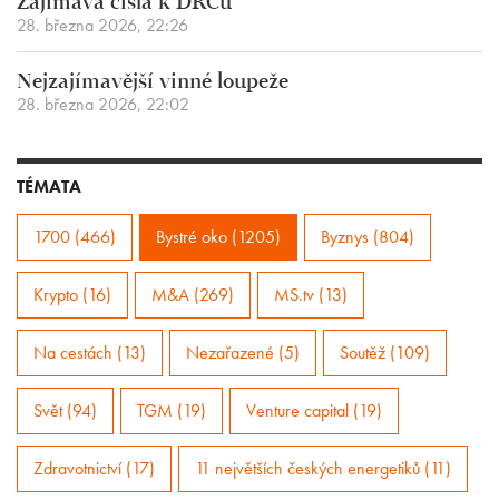
Zajímavá čísla k DRCu
28. března 2026, 22:26
Nejzajímavější vinné loupeže
28. března 2026, 22:02
TÉMATA
1700 (466)
Bystré oko (1205)
Byznys (804)
Krypto (16)
M&A (269)
MS.tv (13)
Na cestách (13)
Nezařazené (5)
Soutěž (109)
Svět (94)
TGM (19)
Venture capital (19)
Zdravotnictví (17)
11 největších českých energetiků (11)