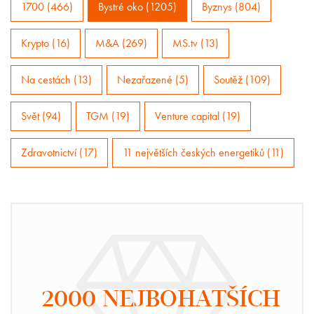
1700 (466)
Bystré oko (1205)
Byznys (804)
Krypto (16)
M&A (269)
MS.tv (13)
Na cestách (13)
Nezařazené (5)
Soutěž (109)
Svět (94)
TGM (19)
Venture capital (19)
Zdravotnictví (17)
11 největších českých energetiků (11)
2000 NEJBOHATŠÍCH