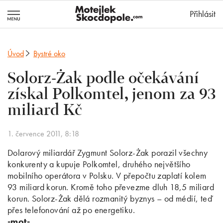
MotejlekSkocd
Přihlásit
Úvod
Bystré oko
Solorz-Żak podle očekávání
získal Polkomtel, jenom za 93
miliard Kč
1. července 2011, 8:18
Dolarový miliardář Zygmunt Solorz-Żak porazil všechny
konkurenty a kupuje Polkomtel, druhého největšího
mobilního operátora v Polsku. V přepočtu zaplatí kolem
93 miliard korun. Kromě toho převezme dluh 18,5 miliard
korun. Solorz-Żak dělá rozmanitý byznys – od médií, teď
přes telefonování až po energetiku.
-mot-