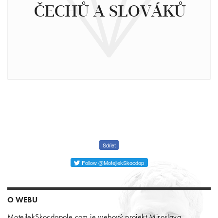
ČECHŮ A SLOVÁKŮ
Sdílet
Follow @MotejlekSkocdop
O WEBU
MotejlekSkocdopole.com je webový projekt Miroslava