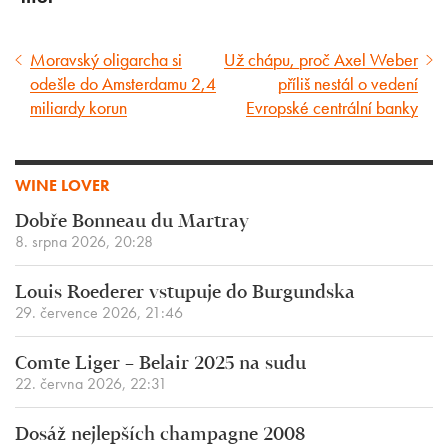
Moravský oligarcha si
Už chápu, proč Axel Weber
Předcházející
Následující
odešle do Amsterdamu 2,4
příliš nestál o vedení
článek
článek
miliardy korun
Evropské centrální banky
WINE LOVER
Dobře Bonneau du Martray
8. srpna 2026, 20:28
Louis Roederer vstupuje do Burgundska
29. července 2026, 21:46
Comte Liger – Belair 2025 na sudu
22. června 2026, 22:31
Dosáž nejlepších champagne 2008