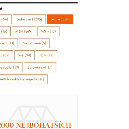
A
(466)
Bystré oko (1205)
Byznys (804)
 (16)
M&A (269)
MS.tv (13)
stách (13)
Nezařazené (5)
ž (109)
Svět (94)
TGM (19)
e capital (19)
Zdravotnictví (17)
větších českých energetiků (11)
2000 NEJBOHATŠÍCH