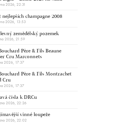
vna 2026, 22:31
 nejlepších champagne 2008
vna 2026, 13:53
š levný zemědělský pozemek
bna 2026, 21:59
Bouchard Père & Fils Beaune
er Cru Marconnets
na 2026, 17:37
Bouchard Père & Fils Montrachet
d Cru
na 2026, 17:37
avá čísla k DRCu
zna 2026, 22:26
jímavější vinné loupeže
zna 2026, 22:02