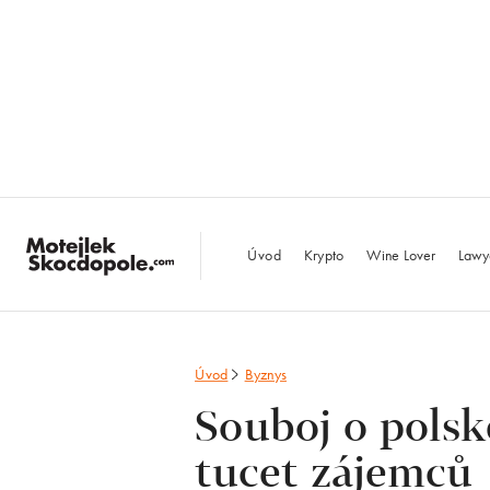
MotejlekSkocdopo
Úvod
Krypto
Wine Lover
Lawy
Úvod
Byznys
Souboj o polsk
tucet zájemců