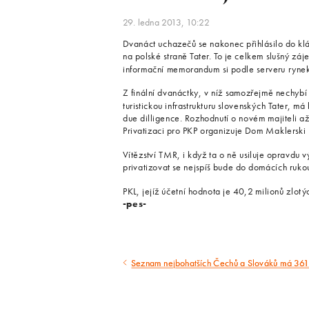
29. ledna 2013, 10:22
Dvanáct uchazečů se nakonec přihlásilo do klán
na polské straně Tater. To je celkem slušný záj
informační memorandum si podle serveru ryne
Z finální dvanáctky, v níž samozřejmě nechybí 
turistickou infrastrukturu slovenských Tater, 
due dilligence. Rozhodnutí o novém majiteli a
Privatizaci pro PKP organizuje Dom Maklerski
Vítězství TMR, i když ta o ně usiluje opravdu 
privatizovat se nejspíš bude do domácích ruko
PKL, jejíž účetní hodnota je 40,2 milionů zlotý
-pes-
Seznam nejbohatších Čechů a Slováků má 361
Předcházející
článek