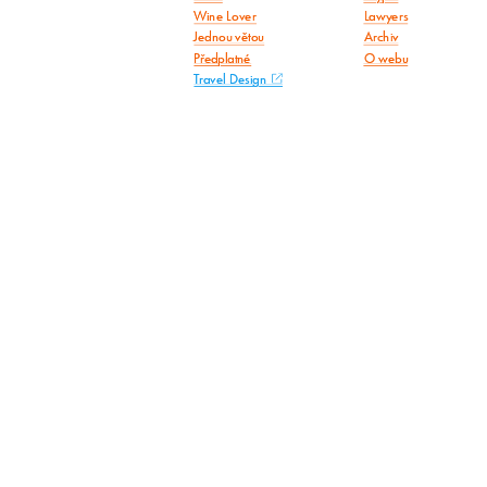
Wine Lover
Lawyers
Jednou větou
Archiv
Předplatné
O webu
Travel Design