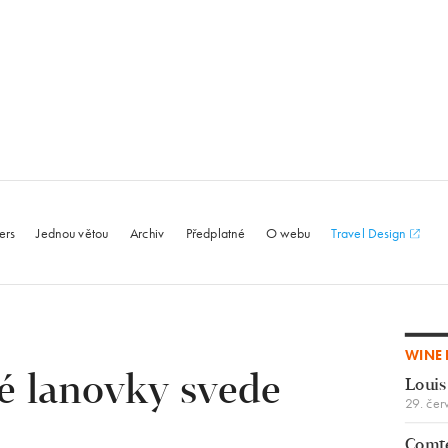
le.com
ers
Jednou větou
Archiv
Předplatné
O webu
Travel Design
WINE 
é lanovky svede
Louis
29. čer
Comte