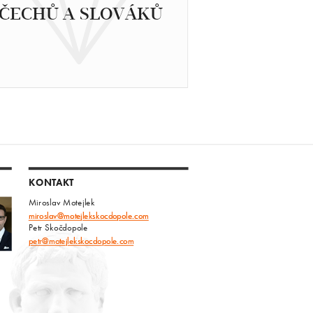
ČECHŮ A SLOVÁKŮ
KONTAKT
Miroslav Motejlek
miroslav@motejlekskocdopole.com
Petr Skočdopole
petr@motejlekskocdopole.com