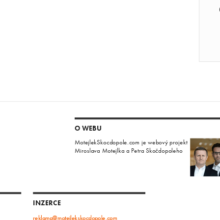
O WEBU
MotejlekSkocdopole.com je webový projekt
Miroslava Motejlka a Petra Skočdopoleho
INZERCE
reklama@motejlekskocdopole.com