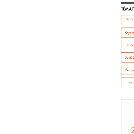
TÉMAT
1700 
Krypto
Na ce
Soutě
Ventur
11 nej