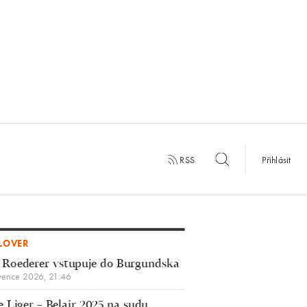
RSS
Přihlásit
LOVER
 Roederer vstupuje do Burgundska
vence 2026, 21:46
 Liger – Belair 2025 na sudu