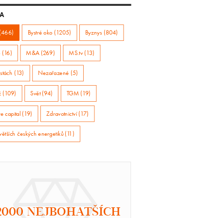
A
(466)
Bystré oko (1205)
Byznys (804)
 (16)
M&A (269)
MS.tv (13)
stách (13)
Nezařazené (5)
ž (109)
Svět (94)
TGM (19)
e capital (19)
Zdravotnictví (17)
větších českých energetiků (11)
2000 NEJBOHATŠÍCH