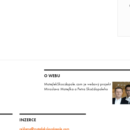
O WEBU
MotejlekSkocdopole.com je webový projekt
Miroslava Motejlka a Petra Skočdopoleho
INZERCE
reklama@motejlekskocdopole.com