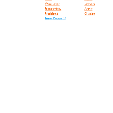
Wine Lover
Lawyers
Jednou větou
Archiv
Předplatné
O webu
Travel Design