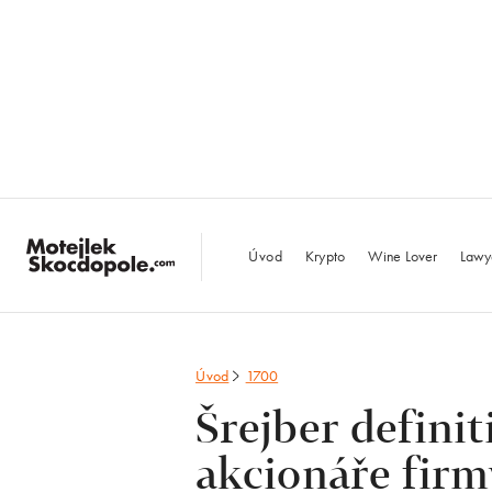
MotejlekSkocdopo
Úvod
Krypto
Wine Lover
Lawy
Úvod
1700
Šrejber definit
akcionáře firm