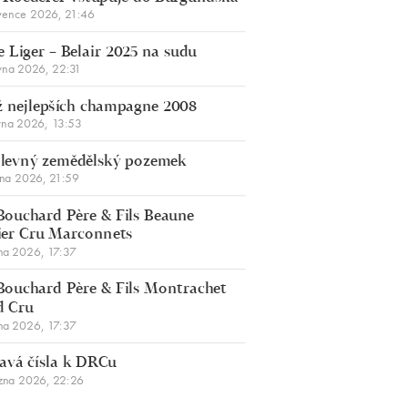
vence 2026, 21:46
 Liger – Belair 2025 na sudu
vna 2026, 22:31
 nejlepších champagne 2008
vna 2026, 13:53
š levný zemědělský pozemek
bna 2026, 21:59
Bouchard Père & Fils Beaune
er Cru Marconnets
na 2026, 17:37
Bouchard Père & Fils Montrachet
d Cru
na 2026, 17:37
avá čísla k DRCu
zna 2026, 22:26