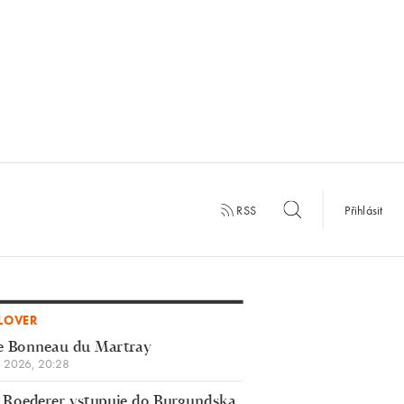
RSS
Přihlásit
LOVER
e Bonneau du Martray
a 2026, 20:28
 Roederer vstupuje do Burgundska