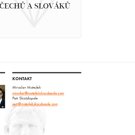
ČECHŮ A SLOVÁKŮ
KONTAKT
Miroslav Motejlek
miroslav@motejlekskocdopole.com
Petr Skočdopole
petr@motejlekskocdopole.com