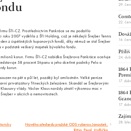
29. čer
ondu
Comte
22. čer
firmu ŠTI-CZ. Prostřednictvím Pankráce se mu podařilo
Dosáž
 roku 2007 vydělila z ŠTI Holding, což je někdejší Šrejber Tennis
14. čer
 jeden z úspěšnějších kuponových fondů, díky němuž se stal Šrejber
a v podstatě veškerý majetek bývalého fondu.
Příli
4 milionů korun. Firmu ŠTI-CZ nabídka Šrejbrova Pankráce oceňuje
24. du
ředstavuje 58 procent Stipanu a jeho dceřiné podniky Pelo a
ardy korun.
1864 
Premi
souzen na pět a půl let, později byl omilostněn. Velké peníze
17. dub
hlavní privatizátory Třineckých železáren. Skandál se Šrejbrovými
Klausovy vlády. Václav Klaus navždy ztratil výkonnou moc v
1864 
Šrejber v akciích a nemovitostech.
Gran
17. dub
Zajím
28. bře
toricky
Nového předsedu pražské ODS vyberou Janoušek,
Následující
Rittig, Pergl, Hrdlička