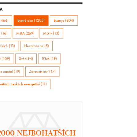
A
(466)
Bystré oko (1205)
Byznys (804)
 (16)
M&A (269)
MS.tv (13)
stách (13)
Nezařazené (5)
ž (109)
Svět (94)
TGM (19)
e capital (19)
Zdravotnictví (17)
větších českých energetiků (11)
2000 NEJBOHATŠÍCH