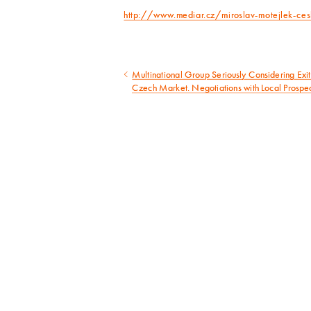
http://www.mediar.cz/miroslav-motejlek-ces
Multinational Group Seriously Considering Exit
Předcházející
Czech Market. Negotiations with Local Prospec
článek