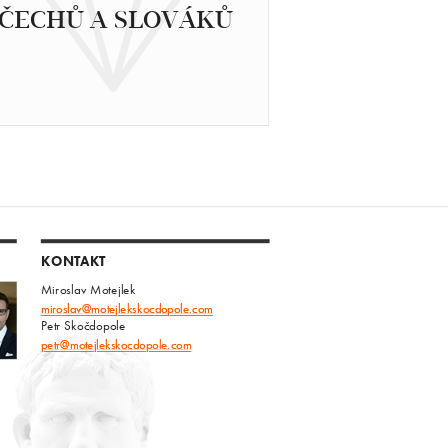
ČECHŮ A SLOVÁKŮ
KONTAKT
Miroslav Motejlek
miroslav@motejlekskocdopole.com
Petr Skočdopole
petr@motejlekskocdopole.com