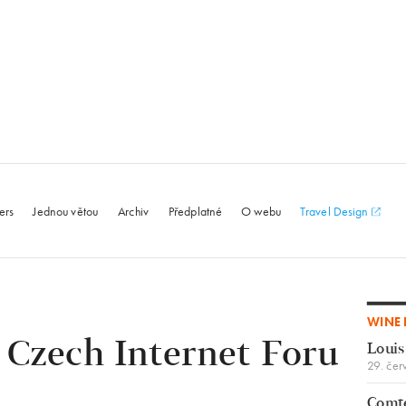
le.com
ers
Jednou větou
Archiv
Předplatné
O webu
Travel Design
WINE 
 Czech Internet Foru
Louis
29. čer
Comte