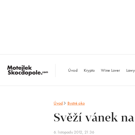
MotejlekSkocdopo
Úvod
Krypto
Wine Lover
Lawy
Úvod
Bystré oko
Svěží vánek na
6. listopadu 2012, 21:36