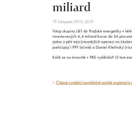
miliard
17. listopadu 2010, 22:31
Vstup skupiny J&T do Pražské energetiky v létě
investovaných 4,4 miliard korun do 34 procent
jednu z pěti nejvýnosnějších operací na českém
participují i PPF (mírně) a Daniel Křetínský (ví
Kolik se na minoritě v PRE vydělalo? O tom zase
Číňané vyrábějí neviditelné polské registrační
Předcházející
článek