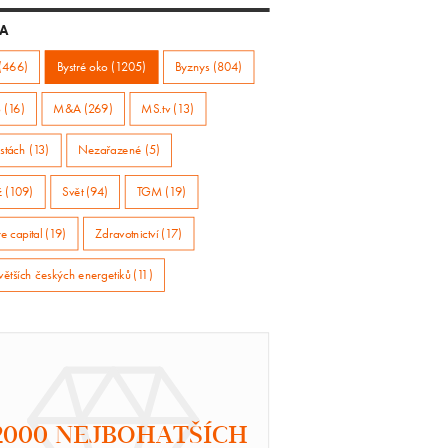
A
(466)
Bystré oko (1205)
Byznys (804)
 (16)
M&A (269)
MS.tv (13)
stách (13)
Nezařazené (5)
ž (109)
Svět (94)
TGM (19)
e capital (19)
Zdravotnictví (17)
větších českých energetiků (11)
2000 NEJBOHATŠÍCH