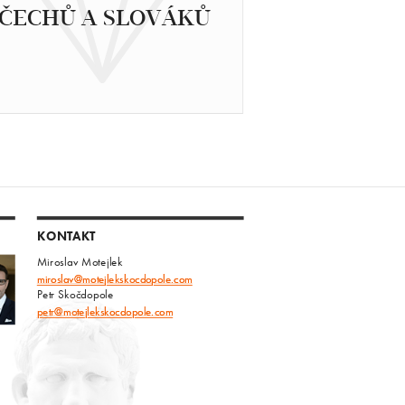
ČECHŮ A SLOVÁKŮ
KONTAKT
Miroslav Motejlek
miroslav@motejlekskocdopole.com
Petr Skočdopole
petr@motejlekskocdopole.com