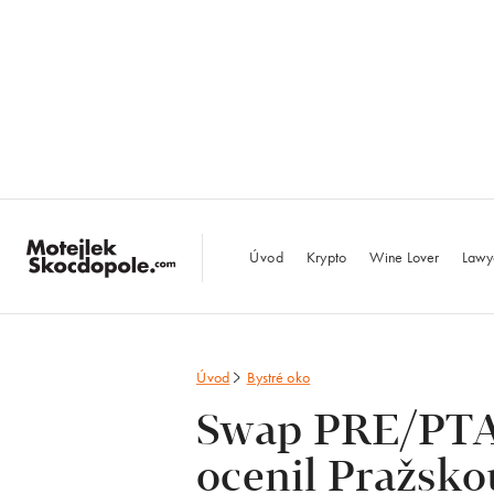
MotejlekSkocdopo
Úvod
Krypto
Wine Lover
Lawy
Úvod
Bystré oko
Swap PRE/PTA
ocenil Pražsko