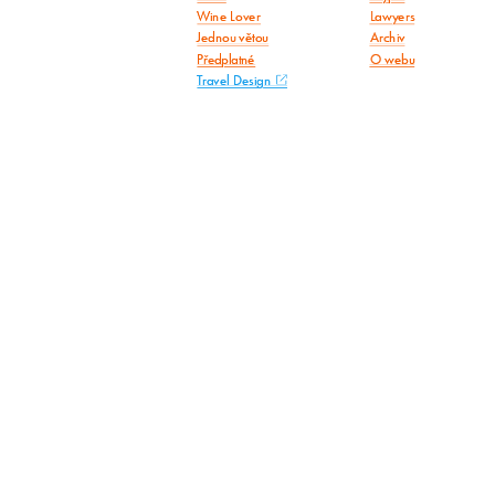
Wine Lover
Lawyers
Jednou větou
Archiv
Předplatné
O webu
Travel Design