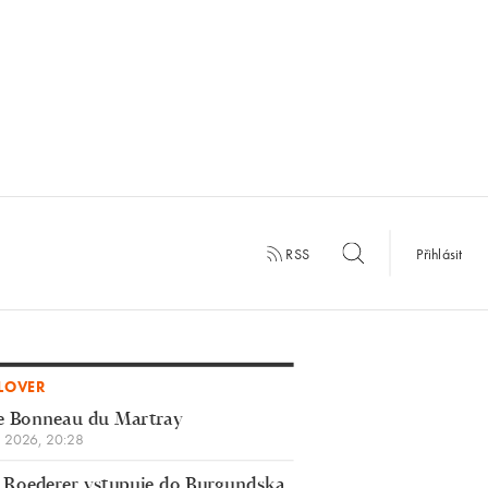
RSS
Přihlásit
LOVER
e Bonneau du Martray
a 2026, 20:28
 Roederer vstupuje do Burgundska