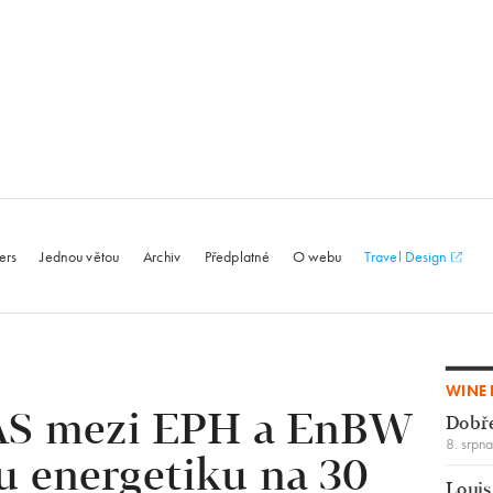
le.com
ers
Jednou větou
Archiv
Předplatné
O webu
Travel Design
WINE 
S mezi EPH a EnBW
Dobř
8. srpn
u energetiku na 30
Louis