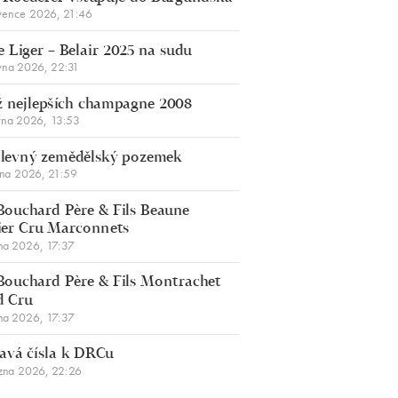
vence 2026, 21:46
 Liger – Belair 2025 na sudu
vna 2026, 22:31
 nejlepších champagne 2008
vna 2026, 13:53
š levný zemědělský pozemek
bna 2026, 21:59
Bouchard Père & Fils Beaune
er Cru Marconnets
na 2026, 17:37
Bouchard Père & Fils Montrachet
d Cru
na 2026, 17:37
avá čísla k DRCu
zna 2026, 22:26