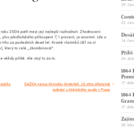
29. čer
Comte
22. čer
 roku 2004 patří mezi její nejlepší rozhodnutí. Zhodnocení
Dosáž
, plus předloňského přikoupení 7,1 procent, je enormní. Jde o
14. čer
 trhu za posledních deset let. Kromě vlastníků J&T na ní
ce), který to celé „zkombinoval“.
Příli
 někdy příště. Ale stojí to za to.
24. du
1864 
Premi
17. dub
 značky
SAZKA versus Miroslav Motejlek: Již zítra přípravné
Následující
jednání u Městského soudu v Praze
článek
1864 
Gran
17. dub
Zajím
28. bře