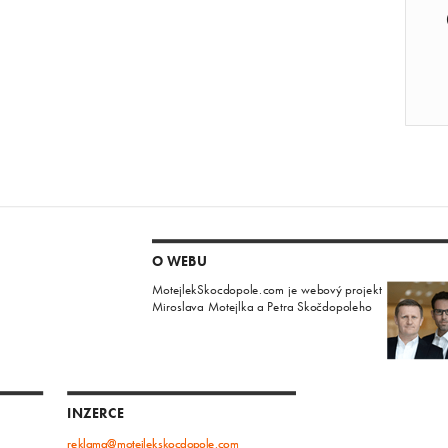
O WEBU
MotejlekSkocdopole.com je webový projekt
Miroslava Motejlka a Petra Skočdopoleho
INZERCE
reklama@motejlekskocdopole.com