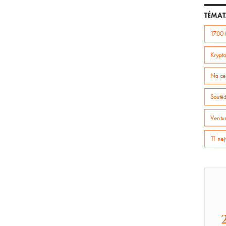
TÉMAT
1700 
Krypto
Na ce
Soutě
Ventur
11 nej