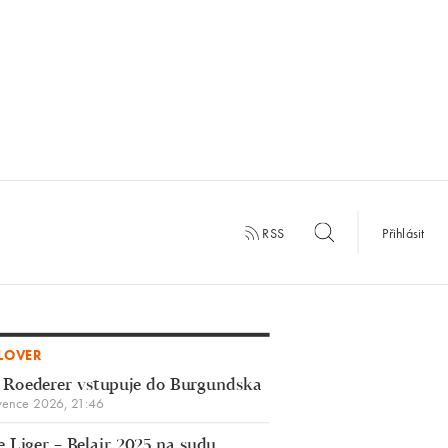
RSS
Přihlásit
LOVER
 Roederer vstupuje do Burgundska
vence 2026, 21:46
 Liger – Belair 2025 na sudu