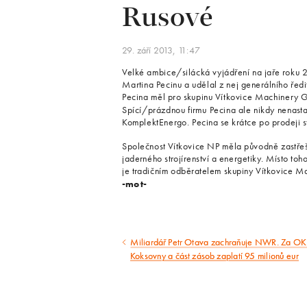
Rusové
29. září 2013, 11:47
Velké ambice/silácká vyjádření na jaře roku 20
Martina Pecinu a udělal z nej generálního řed
Pecina měl pro skupinu Vítkovice Machinery Gr
Spící/prázdnou firmu Pecina ale nikdy nenastart
KomplektEnergo. Pecina se krátce po prodeji st
Společnost Vítkovice NP měla původně zastřeši
jaderného strojírenství a energetiky. Místo to
je tradičním odběratelem skupiny Vítkovice M
-mot-
Miliardář Petr Otava zachraňuje NWR. Za O
Předcházející
Koksovny a část zásob zaplatí 95 milionů eur
článek