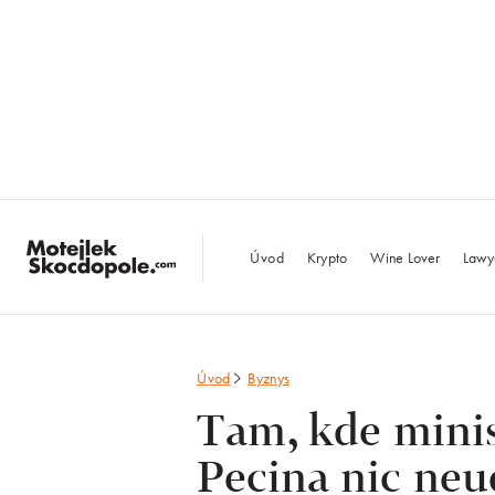
MotejlekSkocdopo
Úvod
Krypto
Wine Lover
Lawy
Úvod
Byznys
Tam, kde minis
Pecina nic neu