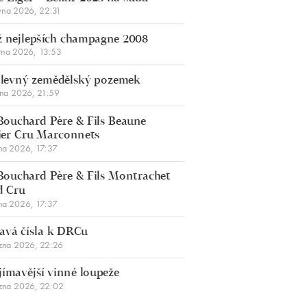
vna 2026, 22:31
 nejlepších champagne 2008
vna 2026, 13:53
š levný zemědělský pozemek
bna 2026, 21:59
Bouchard Père & Fils Beaune
er Cru Marconnets
na 2026, 17:37
Bouchard Père & Fils Montrachet
d Cru
na 2026, 17:37
avá čísla k DRCu
zna 2026, 22:26
jímavější vinné loupeže
zna 2026, 22:02