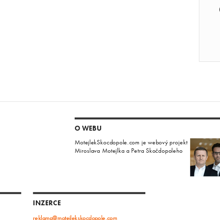
O WEBU
MotejlekSkocdopole.com je webový projekt
Miroslava Motejlka a Petra Skočdopoleho
INZERCE
reklama@motejlekskocdopole.com