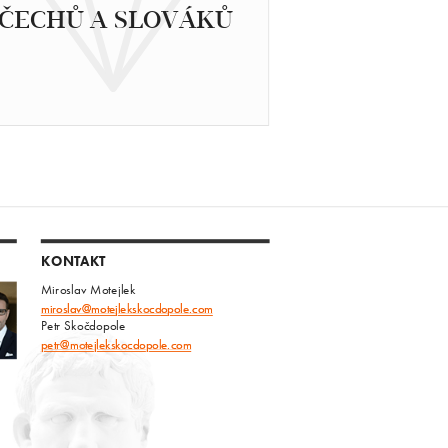
ČECHŮ A SLOVÁKŮ
KONTAKT
Miroslav Motejlek
miroslav@motejlekskocdopole.com
Petr Skočdopole
petr@motejlekskocdopole.com