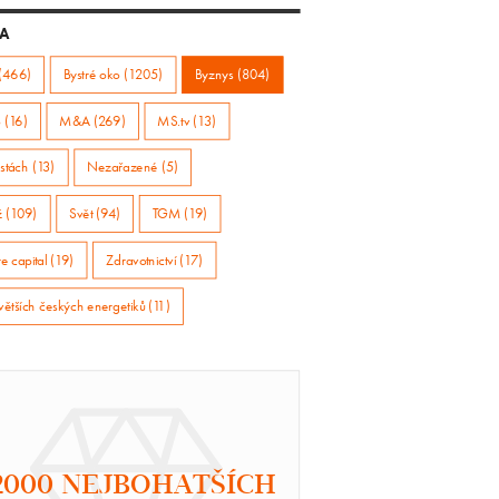
A
(466)
Bystré oko (1205)
Byznys (804)
 (16)
M&A (269)
MS.tv (13)
stách (13)
Nezařazené (5)
ž (109)
Svět (94)
TGM (19)
e capital (19)
Zdravotnictví (17)
větších českých energetiků (11)
2000 NEJBOHATŠÍCH