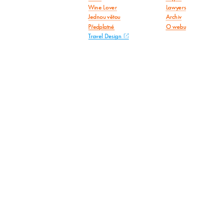
Wine Lover
Lawyers
Jednou větou
Archiv
Předplatné
O webu
Travel Design