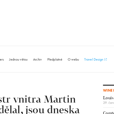
le.com
ers
Jednou větou
Archiv
Předplatné
O webu
Travel Design
WINE 
tr vnitra Martin
Louis
29. čer
dělal, jsou dneska
Comte