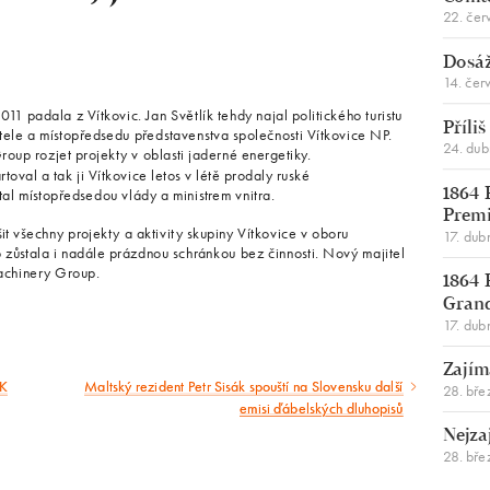
22. čer
Dosáž
14. čer
11 padala z Vítkovic. Jan Světlík tehdy najal politického turistu
Příli
itele a místopředsedu představenstva společnosti Vítkovice NP.
24. du
oup rozjet projekty v oblasti jaderné energetiky.
oval a tak ji Vítkovice letos v létě prodaly ruské
al místopředsedou vlády a ministrem vnitra.
1864 
Premi
t všechny projekty a aktivity skupiny Vítkovice v oboru
17. dub
ho zůstala i nadále prázdnou schránkou bez činnosti. Nový majitel
achinery Group.
1864 
Gran
17. dub
Zajím
KK
Maltský rezident Petr Sisák spouští na Slovensku další
Následující
28. bře
emisi ďábelských dluhopisů
článek
Nejza
28. bře