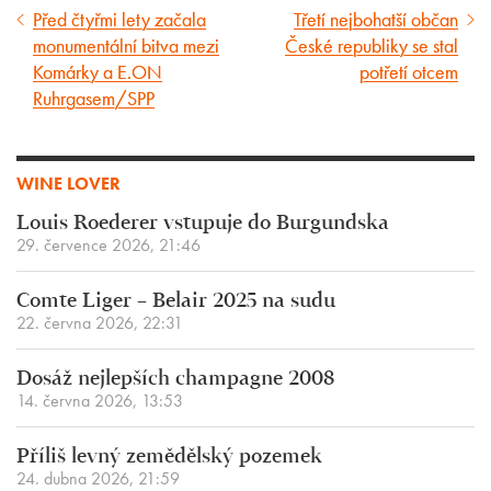
Před čtyřmi lety začala
Třetí nejbohatší občan
Předcházející
Následující
monumentální bitva mezi
České republiky se stal
článek
článek
Komárky a E.ON
potřetí otcem
Ruhrgasem/SPP
WINE LOVER
Louis Roederer vstupuje do Burgundska
29. července 2026, 21:46
Comte Liger – Belair 2025 na sudu
22. června 2026, 22:31
Dosáž nejlepších champagne 2008
14. června 2026, 13:53
Příliš levný zemědělský pozemek
24. dubna 2026, 21:59