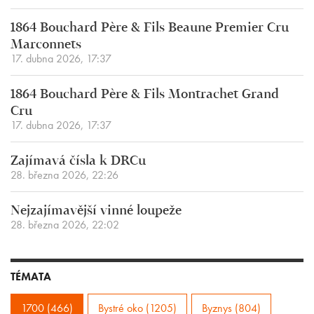
1864 Bouchard Père & Fils Beaune Premier Cru
Marconnets
17. dubna 2026, 17:37
1864 Bouchard Père & Fils Montrachet Grand
Cru
17. dubna 2026, 17:37
Zajímavá čísla k DRCu
28. března 2026, 22:26
Nejzajímavější vinné loupeže
28. března 2026, 22:02
TÉMATA
1700 (466)
Bystré oko (1205)
Byznys (804)