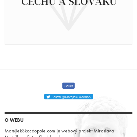
ČECHŮ A SLOVÁKŮ
Sdílet
Follow @MotejlekSkocdop
O WEBU
MotejlekSkocdopole.com je webový projekt Miroslava