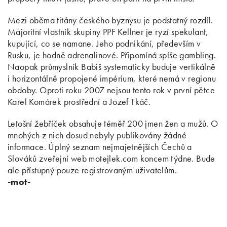
Mezi oběma titány českého byznysu je podstatný rozdíl.
Majoritní vlastník skupiny PPF Kellner je ryzí spekulant,
kupující, co se namane. Jeho podnikání, především v
Rusku, je hodně adrenalinové. Připomíná spíše gambling.
Naopak průmyslník Babiš systematicky buduje vertikálně
i horizontálně propojené impérium, které nemá v regionu
obdoby. Oproti roku 2007 nejsou tento rok v první pětce
Karel Komárek prostřední a Jozef Tkáč.
Letošní žebříček obsahuje téměř 200 jmen žen a mužů. O
mnohých z nich dosud nebyly publikovány žádné
informace. Úplný seznam nejmajetnějších Čechů a
Slováků zveřejní web motejlek.com koncem týdne. Bude
ale přístupný pouze registrovaným uživatelům.
-mot-