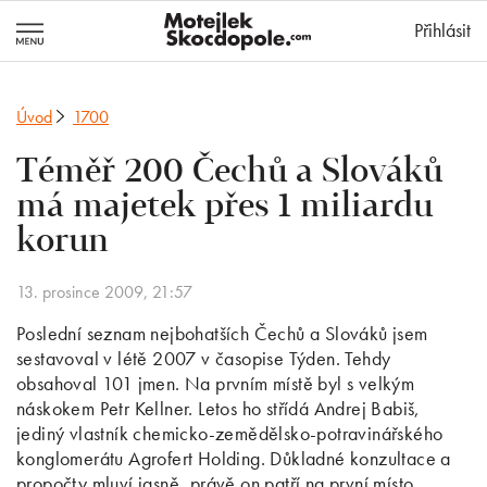
MotejlekSkocd
Přihlásit
Úvod
1700
Téměř 200 Čechů a Slováků
má majetek přes 1 miliardu
korun
13. prosince 2009, 21:57
Poslední seznam nejbohatších Čechů a Slováků jsem
sestavoval v létě 2007 v časopise Týden. Tehdy
obsahoval 101 jmen. Na prvním místě byl s velkým
náskokem Petr Kellner. Letos ho střídá Andrej Babiš,
jediný vlastník chemicko-zemědělsko-potravinářského
konglomerátu Agrofert Holding. Důkladné konzultace a
propočty mluví jasně, právě on patří na první místo.