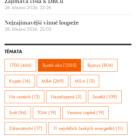
Zajímavá čísla k DRCu
28. března 2026, 22:26
Nejzajímavější vinné loupeže
28. března 2026, 22:02
TÉMATA
1700 (466)
Bystré oko (1205)
Byznys (804)
Krypto (16)
M&A (269)
MS.tv (13)
Na cestách (13)
Nezařazené (5)
Soutěž (109)
Svět (94)
TGM (19)
Venture capital (19)
Zdravotnictví (17)
11 největších českých energetiků (11)