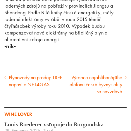
jaderných zdrojů na pobřeží v provinciích Jiangsu a
Shandong. Podle Bílé knihy čínské energetiky, měly
jaderné elektrárny vyrábět v roce 2015 téměř
čtyřnásobek výroby roku 2010. Výpadek budou
kompenzovat nové elektrárny na břidličný plyn a
alternativní zdroje energií.
-nik-
Plynovody na prodej: TIGF
Výrobce nejoblíbenějšího
Předcházející
Následující
napoví o NET4GAS
telefonu české byznys elity
článek
článek
se nevzdává
WINE LOVER
Louis Roederer vstupuje do Burgundska
29. července 2026, 21:46