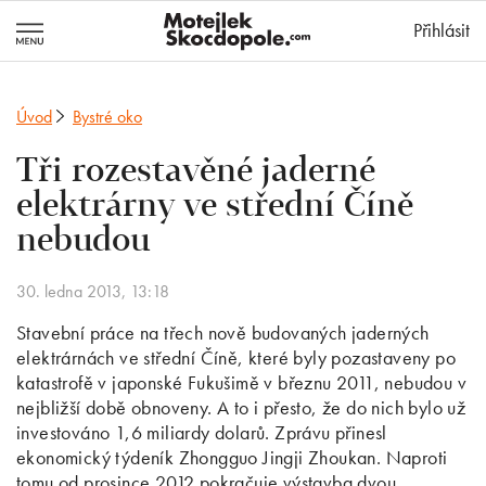
MotejlekSkocd
Přihlásit
Úvod
Bystré oko
Tři rozestavěné jaderné
elektrárny ve střední Číně
nebudou
30. ledna 2013, 13:18
Stavební práce na třech nově budovaných jaderných
elektrárnách ve střední Číně, které byly pozastaveny po
katastrofě v japonské Fukušimě v březnu 2011, nebudou v
nejbližší době obnoveny. A to i přesto, že do nich bylo už
investováno 1,6 miliardy dolarů. Zprávu přinesl
ekonomický týdeník Zhongguo Jingji Zhoukan. Naproti
tomu od prosince 2012 pokračuje výstavba dvou