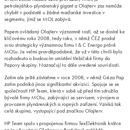
petrolejářsko-plynárenský gigant a Olajterv zas nemůže
chybět v podstatě u žádné maďarské investice v
segmentu, jímž se MOL zabývá.
Papem ovládaný Olajterv významně rostl, až se dostal ke
klíčovému roku 2008, tedy roku, v němž ČEZ prodal
svou strategicky významnou firmu I & C Energo právě
MOLu. Je velmi pravděpodobné, že už v této chvíli bylo
rozhodnuto o budoucím umístění třebíčské firmy do
Papovy skupiny. Naznačují to dále uvedené souvislosti.
Zatím ale ještě zůstaňme v roce 2008, v němž Géza Pap
zatím podniká jinou signifikantní akvizici. Spojuje se se
společností HP Team, která v sobě už před tím sdružila
bývalé firmy MOLu, zabývající se servisem, vývojem a
provozem plynárenských a ropných zařízení. Vzniká tak
celá skupina, vystupující pod značkou Olajterv.
HP Team spolu s propojenou firmou TexElektronik krátce
na to už v rámci Olajtervu v Bratislavě zakládá