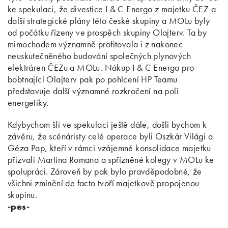
ke spekulaci, že divestice I & C Energo z majetku ČEZ a
další strategické plány této české skupiny a MOLu byly
od počátku řízeny ve prospěch skupiny Olajterv. Ta by
mimochodem významně profitovala i z nakonec
neuskutečněného budování společných plynových
elektráren ČEZu a MOLu. Nákup I & C Energo pro
bobtnající Olajterv pak po pohlcení HP Teamu
představuje další významné rozkročení na poli
energetiky.
Kdybychom šli ve spekulaci ještě dále, došli bychom k
závěru, že scénáristy celé operace byli Oszkár Világi a
Géza Pap, kteří v rámci vzájemné konsolidace majetku
přizvali Martina Romana a spřízněné kolegy v MOLu ke
spolupráci. Zároveň by pak bylo pravděpodobné, že
všichni zmínění de facto tvoří majetkově propojenou
skupinu.
-pes-