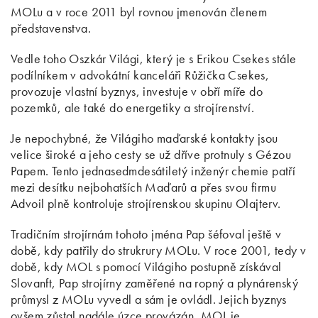
MOLu a v roce 2011 byl rovnou jmenován členem
představenstva.
Vedle toho Oszkár Világi, který je s Erikou Csekes stále
podílníkem v advokátní kanceláři Růžička Csekes,
provozuje vlastní byznys, investuje v obří míře do
pozemků, ale také do energetiky a strojírenství.
Je nepochybné, že Világiho maďarské kontakty jsou
velice široké a jeho cesty se už dříve protnuly s Gézou
Papem. Tento jednasedmdesátiletý inženýr chemie patří
mezi desítku nejbohatších Maďarů a přes svou firmu
Advoil plně kontroluje strojírenskou skupinu Olajterv.
Tradičním strojírnám tohoto jména Pap šéfoval ještě v
době, kdy patřily do strukrury MOLu. V roce 2001, tedy v
době, kdy MOL s pomocí Világiho postupně získával
Slovanft, Pap strojírny zaměřené na ropný a plynárenský
průmysl z MOLu vyvedl a sám je ovládl. Jejich byznys
ovšem zůstal nadále úzce provázán, MOL je