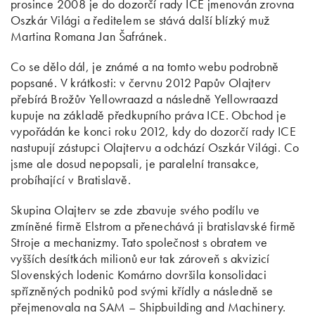
prosince 2008 je do dozorčí rady ICE jmenován zrovna
Oszkár Világi a ředitelem se stává další blízký muž
Martina Romana Jan Šafránek.
Co se dělo dál, je známé a na tomto webu podrobně
popsané. V krátkosti: v červnu 2012 Papův Olajterv
přebírá Brožův Yellowraazd a následně Yellowraazd
kupuje na základě předkupního práva ICE. Obchod je
vypořádán ke konci roku 2012, kdy do dozorčí rady ICE
nastupují zástupci Olajtervu a odchází Oszkár Világi. Co
jsme ale dosud nepopsali, je paralelní transakce,
probíhající v Bratislavě.
Skupina Olajterv se zde zbavuje svého podílu ve
zmíněné firmě Elstrom a přenechává ji bratislavské firmě
Stroje a mechanizmy. Tato společnost s obratem ve
vyšších desítkách milionů eur tak zároveň s akvizicí
Slovenských lodenic Komárno dovršila konsolidaci
spřízněných podniků pod svými křídly a následně se
přejmenovala na SAM – Shipbuilding and Machinery.