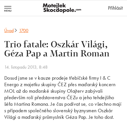
MotejlekSkocd
Přihlásit
Úvod
1700
Trio fatale: Oszkár Világi,
Géza Pap a Martin Roman
14. listopadu 2013, 8:48
Dosud jsme se v kauze prodeje třebíčské firmy I & C
Energo z majetku skupiny ČEZ přes maďarský koncern
MOL až do maďarské skupiny Olajterv zabývali
především rolí představenstva ČEZu a jeho tehdejšího
šéfa Martina Romana. Je čas podívat se, co všechno mají
s případem společného slovenský byznysmen Oszkár
Világi a maďarský průmyslník Géza Pap. Je toho dost.