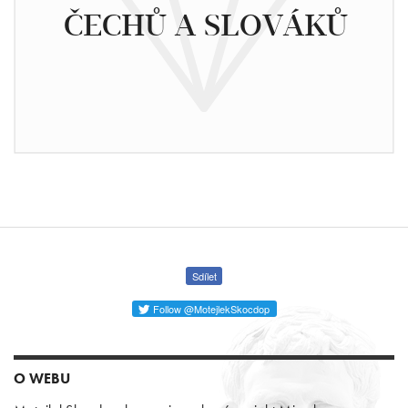
ČECHŮ A SLOVÁKŮ
Sdílet
Follow @MotejlekSkocdop
O WEBU