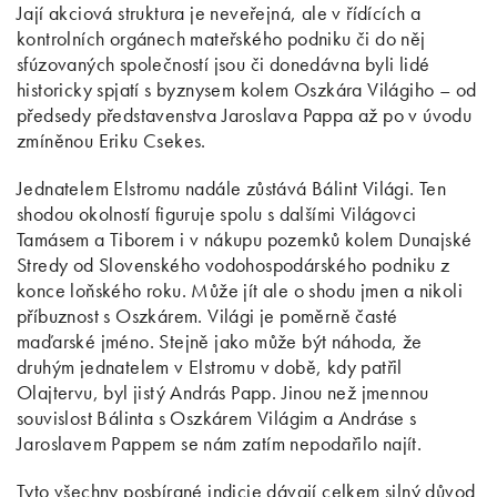
Jají akciová struktura je neveřejná, ale v řídících a
kontrolních orgánech mateřského podniku či do něj
sfúzovaných společností jsou či donedávna byli lidé
historicky spjatí s byznysem kolem Oszkára Világiho – od
předsedy představenstva Jaroslava Pappa až po v úvodu
zmíněnou Eriku Csekes.
Jednatelem Elstromu nadále zůstává Bálint Világi. Ten
shodou okolností figuruje spolu s dalšími Világovci
Tamásem a Tiborem i v nákupu pozemků kolem Dunajské
Stredy od Slovenského vodohospodárského podniku z
konce loňského roku. Může jít ale o shodu jmen a nikoli
příbuznost s Oszkárem. Világi je poměrně časté
maďarské jméno. Stejně jako může být náhoda, že
druhým jednatelem v Elstromu v době, kdy patřil
Olajtervu, byl jistý András Papp. Jinou než jmennou
souvislost Bálinta s Oszkárem Világim a Andráse s
Jaroslavem Pappem se nám zatím nepodařilo najít.
Tyto všechny posbírané indicie dávají celkem silný důvod