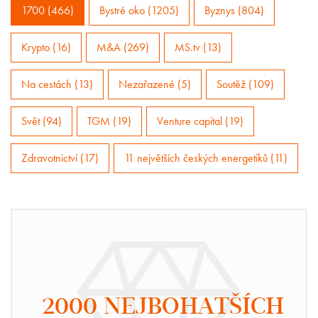
1700 (466)
Bystré oko (1205)
Byznys (804)
Krypto (16)
M&A (269)
MS.tv (13)
Na cestách (13)
Nezařazené (5)
Soutěž (109)
Svět (94)
TGM (19)
Venture capital (19)
Zdravotnictví (17)
11 největších českých energetiků (11)
2000 NEJBOHATŠÍCH