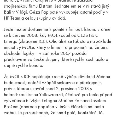
strojírenskou firmu Elstrom. Jednatelem se v ní stává jistý
Bálint Világi. Géza Pap poté vykoupuje ostatní podíly v
HP Team a celou skupinu ovládá.
Ještě než se dostaneme k pointě s firmou Elstrom, vráťme
se k červnu 2008, kdy MOL koupil od ČEZu I & C
Energo (zkráceně ICE). Oficiálně se tak stalo na základě
iniciativy MOLu, který o firmu – a připomeňme, že bez
obchodní logiky – v září roku 2007 požádal
představenstvo české skupiny, které rychle souhlasilo a
stejně rychle konalo.
Že MOL s ICE neplánuje kromě výběru dividend žádnou
budoucnost, doložil vzápětí smlouvou o předkupním
právu, kterou uzavřel hned 2. prosince 2008 s
holandskou firmou Yellowraazd, účelově pro tento případ
vytvořenou blízkým kolegou Martina Romana Josefem
Brožem (operace popsána v jiných článcích na tomto
webu). Je pozoruhodné, že hned poté, konkrétně 16.