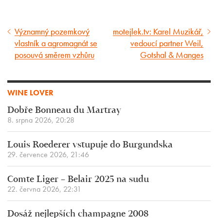
Významný pozemkový
motejlek.tv: Karel Muzikář,
Předcházející
Následující
vlastník a agromagnát se
vedoucí partner Weil,
článek
článek
posouvá směrem vzhůru
Gotshal & Manges
WINE LOVER
Dobře Bonneau du Martray
8. srpna 2026, 20:28
Louis Roederer vstupuje do Burgundska
29. července 2026, 21:46
Comte Liger – Belair 2025 na sudu
22. června 2026, 22:31
Dosáž nejlepších champagne 2008