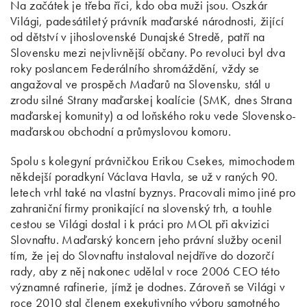
Na začátek je třeba říci, kdo oba muži jsou. Oszkár
Világi, padesátiletý právník maďarské národnosti, žijící
od dětství v jihoslovenské Dunajské Stredě, patří na
Slovensku mezi nejvlivnější občany. Po revoluci byl dva
roky poslancem Federálního shromáždění, vždy se
angažoval ve prospěch Maďarů na Slovensku, stál u
zrodu silné Strany maďarskej koalície (SMK, dnes Strana
maďarskej komunity) a od loňského roku vede Slovensko-
maďarskou obchodní a průmyslovou komoru.
Spolu s kolegyní právničkou Erikou Csekes, mimochodem
někdejší poradkyní Václava Havla, se už v raných 90.
letech vrhl také na vlastní byznys. Pracovali mimo jiné pro
zahraniční firmy pronikající na slovenský trh, a touhle
cestou se Világi dostal i k práci pro MOL při akvizici
Slovnaftu. Maďarský koncern jeho právní služby ocenil
tím, že jej do Slovnaftu instaloval nejdříve do dozorčí
rady, aby z něj nakonec udělal v roce 2006 CEO této
významné rafinerie, jímž je dodnes. Zároveň se Világi v
roce 2010 stal členem exekutivního výboru samotného