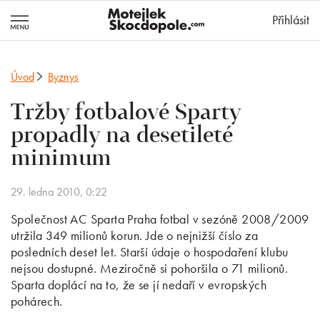
MotejlekSkocd
Přihlásit
Úvod
Byznys
Tržby fotbalové Sparty
propadly na desetileté
minimum
29. ledna 2010, 0:22
Společnost AC Sparta Praha fotbal v sezóně 2008/2009
utržila 349 milionů korun. Jde o nejnižší číslo za
posledních deset let. Starší údaje o hospodaření klubu
nejsou dostupné. Meziročně si pohoršila o 71 milionů.
Sparta doplácí na to, že se jí nedaří v evropských
pohárech.