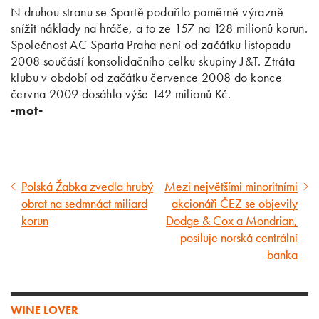
N druhou stranu se Spartě podařilo poměrně výrazně
snížit náklady na hráče, a to ze 157 na 128 milionů korun.
Společnost AC Sparta Praha není od začátku listopadu
2008 součástí konsolidačního celku skupiny J&T. Ztráta
klubu v období od začátku července 2008 do konce
června 2009 dosáhla výše 142 milionů Kč.
-mot-
Polská Žabka zvedla hrubý
Mezi největšími minoritními
Předcházející
Následující
obrat na sedmnáct miliard
akcionáři ČEZ se objevily
článek
článek
korun
Dodge & Cox a Mondrian,
posiluje norská centrální
banka
WINE LOVER