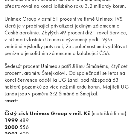
představoval na konci loňského roku 3,2 miliardy korun.
Unimex Group vlastní 51 procent ve firmě Unimex TVS,
která je v probíhající privatizaci jediným zájemcem o
České aerolinie. Zbylých 49 procent drží Travel Service,
v níž mají vlastníci Unimexu významný podíl. Výše
zmíněné výsledky potvrzují, že společnost umí vydělávat
peníze a je solidním zájemcem o kolabující ČSA.
Šedesát procent Unimexu patří Jiřímu Šimáněmu, čtyřicet
procent Jaromíru Šmejkalovi. Od společnosti se letos na
konci července oddělila UG Land, pod níž spadá 63
hektarů pozemků za více než miliardu korun. Majiteli UG
Landu jsou v poměru 3:2 Šimáně a Šmejkal.
-mot-
Čistý zisk Unimex Group v mil. Kč
(mateřská firma)
1999
489
2000
556
2001
609