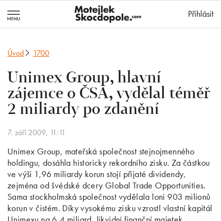
MotejlekSkocd
Přihlásit
Úvod
1700
Unimex Group, hlavní
zájemce o ČSA, vydělal téměř
2 miliardy po zdanění
7. září 2009, 11:11
Unimex Group, mateřská společnost stejnojmenného
holdingu, dosáhla historicky rekordního zisku. Za částkou
ve výši 1,96 miliardy korun stojí přijaté dividendy,
zejména od švédské dcery Global Trade Opportunities.
Sama stockholmská společnost vydělala loni 903 milionů
korun v čistém. Díky vysokému zisku vzrostl vlastní kapitál
Unimexu na 6,4 miliard, likvidní finanční majetek