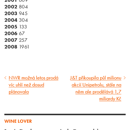
2002
804
2003
945
2004
304
2005
133
2006
67
2007
257
2008
1961
NWR možná letos prodá
J&T přikoupila půl milionu
Předcházející
Následující
víc uhlí než dosud
akcií Unipetrolu, stále na
článek
článek
plánovala
něm ale prodělává 1,7
miliardy Kč
WINE LOVER