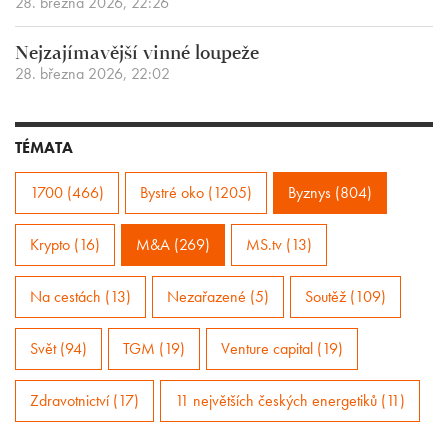
28. března 2026, 22:26
Nejzajímavější vinné loupeže
28. března 2026, 22:02
TÉMATA
1700 (466)
Bystré oko (1205)
Byznys (804)
Krypto (16)
M&A (269)
MS.tv (13)
Na cestách (13)
Nezařazené (5)
Soutěž (109)
Svět (94)
TGM (19)
Venture capital (19)
Zdravotnictví (17)
11 největších českých energetiků (11)