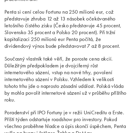
Penta si cení celou Fortunu na 250 milionů eur, což
představuje zhruba 12 až 13 násobek očekávaného
letošního čistého zisku (Česko představuje 45 procent,
Slovensko 35 procent a Polsko 20 procent). Při tržní
kapitalizaci 250 milionů eur Penta počítá, že
dividendový výnos bude představovat 7 až 8 procent.
Současný vlastník také věří, že poroste cena akcií.
Důležitým předpokladem je dvojciferný růst
internetového sázení, vstup na nové trhy, povolení
internetového sázení v Polsku. Vzhledem k velikosti
tohoto trhu jde o naprosto zásadní událost. Polská vláda
by mohla povolit internetové sázení už v průběhu příštího
roku.
Poradenství při IPO Fortuny je v režii UniCreditu a Erste.
Příští týden odstartuje roadshow pro investory. Pokud
všechno proběhne hladce a úpis skončí úspěchem, Penta
vyšle na burzy i řetězce Žabka a Dr.Max.