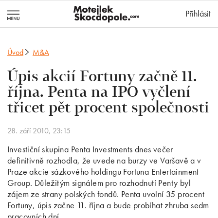
MotejlekSkocd
Přihlásit
Úvod
M&A
Úpis akcií Fortuny začně 11.
října. Penta na IPO vyčlení
třicet pět procent společnosti
28. září 2010, 23:15
Investiční skupina Penta Investments dnes večer
definitivně rozhodla, že uvede na burzy ve Varšavě a v
Praze akcie sázkového holdingu Fortuna Entertainment
Group. Důležitým signálem pro rozhodnutí Penty byl
zájem ze strany polských fondů. Penta uvolní 35 procent
Fortuny, úpis začne 11. října a bude probíhat zhruba sedm
pracovních dní.