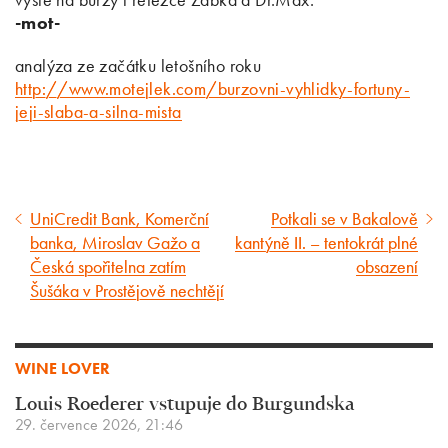
-mot-
analýza ze začátku letošního roku
http://www.motejlek.com/burzovni-vyhlidky-fortuny-
jeji-slaba-a-silna-mista
UniCredit Bank, Komerční
Potkali se v Bakalově
Předcházející
Následující
banka, Miroslav Gažo a
kantýně II. – tentokrát plné
článek
článek
Česká spořitelna zatím
obsazení
Šušáka v Prostějově nechtějí
WINE LOVER
Louis Roederer vstupuje do Burgundska
29. července 2026, 21:46