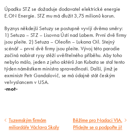
Úpadku STZ se dožaduje dodavatel elektrické energie
E.ON Energie. STZ mu má dlužit 3,75 milionů korun.
Byznys někdejší Setuzy se postupně vyvíjí dvěma směry:
1) Setuza – STZ – Lisovna Ústí nad Labem. První dvě firmy
jsou pleite. 2) Setuza – Oleofin – Lukana Oil. Stejný
scénář – první dvě firmy jsou pleite. Vývoj této parodie
začíná nabírat rysy stěží uvěřitelného příběhu. Aby toho
nebylo málo, jeden z jeho aktérů Jan Kubata se stal tento
týden náměstkem ministra spravedlnosti. Další, jímž je
exministr Petr Gandalovič, se má údajně stát českým
velvyslancem v USA.
-mot-
Tuzemským firmám
Běžíme pro Nadaci VIA.
Předcházející
Následující
miliardáře Václava Skaly
Přidejte se a podpořte ji!
článek
článek