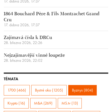
17. dubna 2026, 17:37
1864 Bouchard Père & Fils Montrachet Grand
Cru
17. dubna 2026, 17:37
Zajímavá čísla k DRCu
28. března 2026, 22:26
Nejzajímavější vinné loupeže
28. března 2026, 22:02
TÉMATA
1700 (466)
Bystré oko (1205)
Byznys (804)
Krypto (16)
M&A (269)
MS.tv (13)