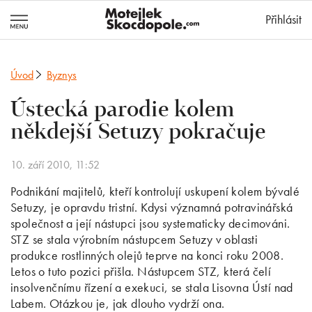
MotejlekSkocd
Přihlásit
Úvod
Byznys
Ústecká parodie kolem
někdejší Setuzy pokračuje
10. září 2010, 11:52
Podnikání majitelů, kteří kontrolují uskupení kolem bývalé
Setuzy, je opravdu tristní. Kdysi významná potravinářská
společnost a její nástupci jsou systematicky decimováni.
STZ se stala výrobním nástupcem Setuzy v oblasti
produkce rostlinných olejů teprve na konci roku 2008.
Letos o tuto pozici přišla. Nástupcem STZ, která čelí
insolvenčnímu řízení a exekuci, se stala Lisovna Ústí nad
Labem. Otázkou je, jak dlouho vydrží ona.