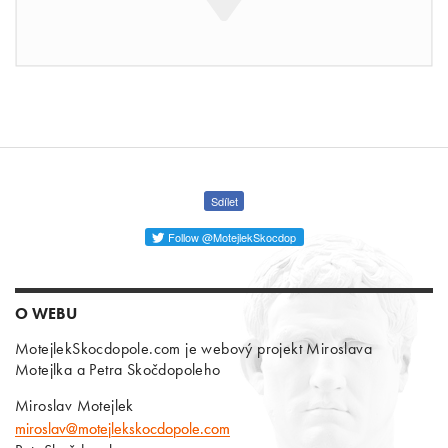
Sdílet
Follow @MotejlekSkocdop
O WEBU
MotejlekSkocdopole.com je webový projekt Miroslava
Motejlka a Petra Skočdopoleho
Miroslav Motejlek
miroslav@motejlekskocdopole.com