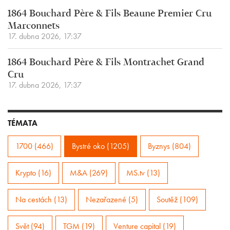
1864 Bouchard Père & Fils Beaune Premier Cru
Marconnets
17. dubna 2026, 17:37
1864 Bouchard Père & Fils Montrachet Grand
Cru
17. dubna 2026, 17:37
TÉMATA
1700 (466)
Bystré oko (1205)
Byznys (804)
Krypto (16)
M&A (269)
MS.tv (13)
Na cestách (13)
Nezařazené (5)
Soutěž (109)
Svět (94)
TGM (19)
Venture capital (19)