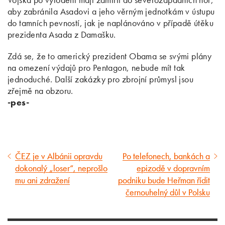
aby zabránila Asadovi a jeho věrným jednotkám v ústupu
do tamních pevností, jak je naplánováno v případě útěku
prezidenta Asada z Damašku.
Zdá se, že to americký prezident Obama se svými plány
na omezení výdajů pro Pentagon, nebude mít tak
jednoduché. Další zakázky pro zbrojní průmysl jsou
zřejmě na obzoru.
-pes-
ČEZ je v Albánii opravdu
Po telefonech, bankách a
Předcházející
Následující
dokonalý „loser“, neprošlo
epizodě v dopravním
článek
článek
mu ani zdražení
podniku bude Heřman řídit
černouhelný důl v Polsku