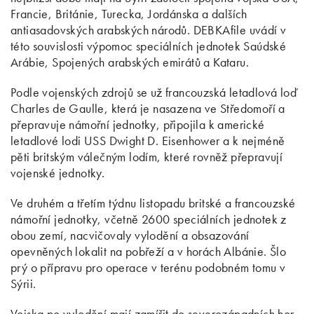
Francie, Británie, Turecka, Jordánska a dalších
antiasadovských arabských národů. DEBKAfile uvádí v
této souvislosti výpomoc speciálních jednotek Saúdské
Arábie, Spojených arabských emirátů a Kataru.
Podle vojenských zdrojů se už francouzská letadlová loď
Charles de Gaulle, která je nasazena ve Středomoří a
přepravuje námořní jednotky, připojila k americké
letadlové lodi USS Dwight D. Eisenhower a k nejméně
pěti britským válečným lodím, které rovněž přepravují
vojenské jednotky.
Ve druhém a třetím týdnu listopadu britské a francouzské
námořní jednotky, včetně 2600 speciálních jednotek z
obou zemí, nacvičovaly vylodění a obsazování
opevněných lokalit na pobřeží a v horách Albánie. Šlo
prý o přípravu pro operace v terénu podobném tomu v
Sýrii.
Vojska po vylodění mají zamířit do severozápadních hor,