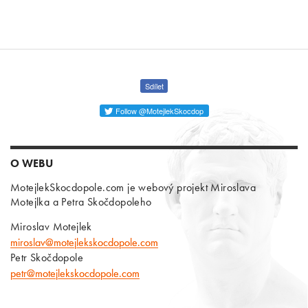
Sdílet
Follow @MotejlekSkocdop
O WEBU
MotejlekSkocdopole.com je webový projekt Miroslava
Motejlka a Petra Skočdopoleho
Miroslav Motejlek
miroslav@motejlekskocdopole.com
Petr Skočdopole
petr@motejlekskocdopole.com