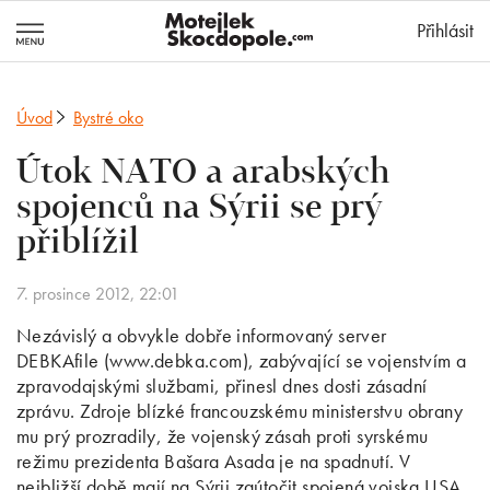
MotejlekSkocd
Přihlásit
Úvod
Bystré oko
Útok NATO a arabských
spojenců na Sýrii se prý
přiblížil
7. prosince 2012, 22:01
Nezávislý a obvykle dobře informovaný server
DEBKAfile (www.debka.com), zabývající se vojenstvím a
zpravodajskými službami, přinesl dnes dosti zásadní
zprávu. Zdroje blízké francouzskému ministerstvu obrany
mu prý prozradily, že vojenský zásah proti syrskému
režimu prezidenta Bašara Asada je na spadnutí. V
nejbližší době mají na Sýrii zaútočit spojená vojska USA,