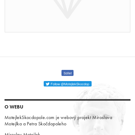
Sdílet
Follow @MotejlekSkocdop
O WEBU
MotejlekSkocdopole.com je webový projekt Miroslava
Motejlka a Petra Skočdopoleho
Miroslav Motejlek