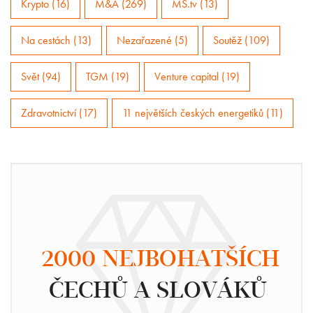
Krypto (16)
M&A (269)
MS.tv (13)
Na cestách (13)
Nezařazené (5)
Soutěž (109)
Svět (94)
TGM (19)
Venture capital (19)
Zdravotnictví (17)
11 největších českých energetiků (11)
2000 NEJBOHATŠÍCH
ČECHŮ A SLOVÁKŮ