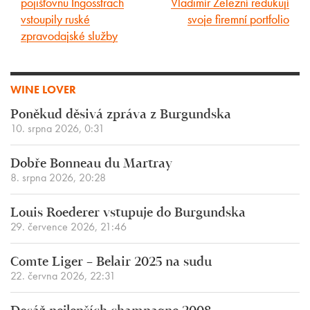
pojišťovnu Ingosstrach
Vladimír Železní redukují
článek
článek
vstoupily ruské
svoje firemní portfolio
zpravodajské služby
WINE LOVER
Poněkud děsivá zpráva z Burgundska
10. srpna 2026, 0:31
Dobře Bonneau du Martray
8. srpna 2026, 20:28
Louis Roederer vstupuje do Burgundska
29. července 2026, 21:46
Comte Liger – Belair 2025 na sudu
22. června 2026, 22:31