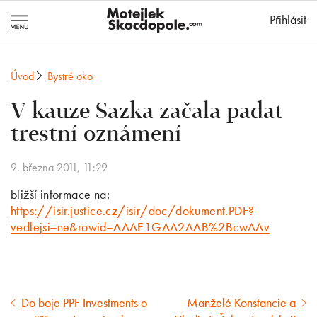
MotejlekSkocd
Přihlásit
Úvod
Bystré oko
V kauze Sazka začala padat
trestní oznámení
9. března 2011, 11:29
bližší informace na:
https://isir.justice.cz/isir/doc/dokument.PDF?
vedlejsi=ne&rowid=AAAE1GAA2AAB%2BcwAAv
Do boje PPF Investments o
Manželé Konstancie a
Předcházející
Následující