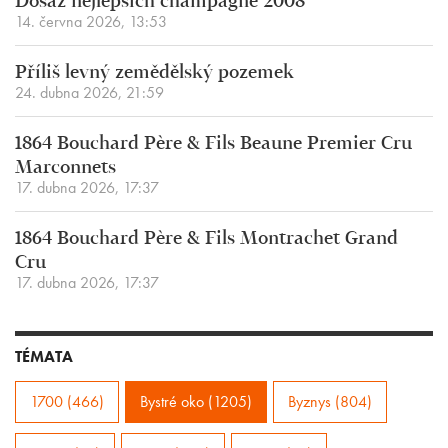
Dosáž nejlepších champagne 2008
14. června 2026, 13:53
Příliš levný zemědělský pozemek
24. dubna 2026, 21:59
1864 Bouchard Père & Fils Beaune Premier Cru
Marconnets
17. dubna 2026, 17:37
1864 Bouchard Père & Fils Montrachet Grand
Cru
17. dubna 2026, 17:37
TÉMATA
1700 (466)
Bystré oko (1205)
Byznys (804)