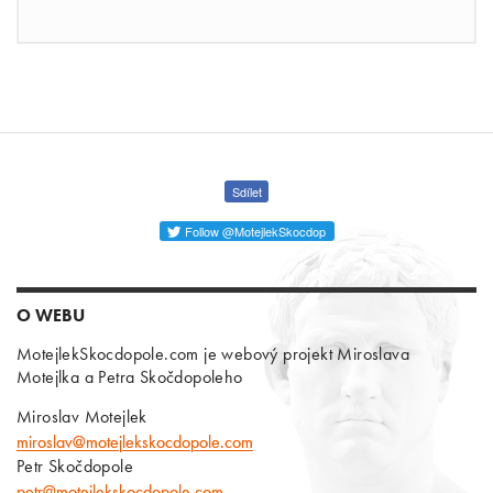
Sdílet
Follow @MotejlekSkocdop
O WEBU
MotejlekSkocdopole.com je webový projekt Miroslava
Motejlka a Petra Skočdopoleho
Miroslav Motejlek
miroslav@motejlekskocdopole.com
Petr Skočdopole
petr@motejlekskocdopole.com