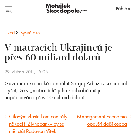
MotejlekSkocd
Přihlásit
Úvod
Bystré oko
V matracích Ukrajinců je
přes 60 miliard dolarů
29. dubna 2011, 15:05
Guvernér ukrajinské centrální Sergej Arbuzov se nechal
slyšet, že v „matracích“ jeho spoluobčanů je
napěchováno přes 60 miliard dolarů.
Cílovým vlastníkem centrály
Management Economie
Předcházející
Následující
někdejší Živnobanky by se
opouští další osoba
článek
článek
měl stát Radovan Vítek