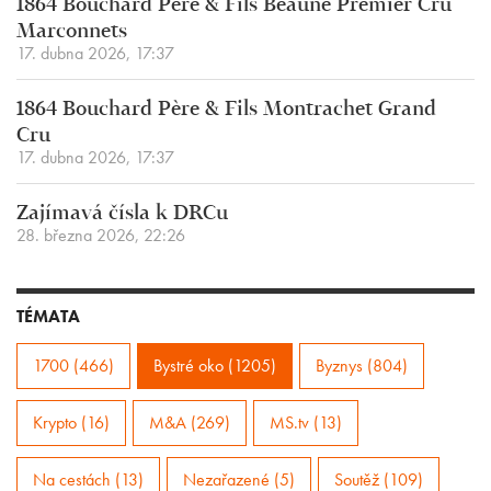
1864 Bouchard Père & Fils Beaune Premier Cru
Marconnets
17. dubna 2026, 17:37
1864 Bouchard Père & Fils Montrachet Grand
Cru
17. dubna 2026, 17:37
Zajímavá čísla k DRCu
28. března 2026, 22:26
TÉMATA
1700 (466)
Bystré oko (1205)
Byznys (804)
Krypto (16)
M&A (269)
MS.tv (13)
Na cestách (13)
Nezařazené (5)
Soutěž (109)