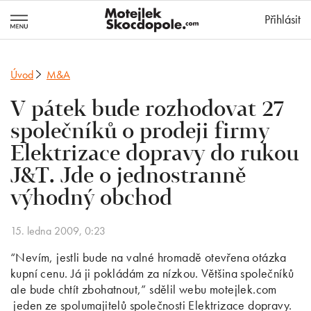
MotejlekSkocd
Přihlásit
Úvod
M&A
V pátek bude rozhodovat 27
společníků o prodeji firmy
Elektrizace dopravy do rukou
J&T. Jde o jednostranně
výhodný obchod
15. ledna 2009, 0:23
“Nevím, jestli bude na valné hromadě otevřena otázka
kupní cenu. Já ji pokládám za nízkou. Většina společníků
ale bude chtít zbohatnout,” sdělil webu motejlek.com
jeden ze spolumajitelů společnosti Elektrizace dopravy.