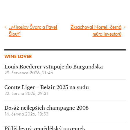
„Miroslav Švarc a Pavel
Zkrachoval Nortel, černá
Předcházející
Následující
Šlouf“
můra investorů
článek
článek
WINE LOVER
Louis Roederer vstupuje do Burgundska
29. července 2026, 21:46
Comte Liger – Belair 2025 na sudu
22. června 2026, 22:31
Dosáž nejlepších champagne 2008
14. června 2026, 13:53
Příliš levný zemědělský pozemek