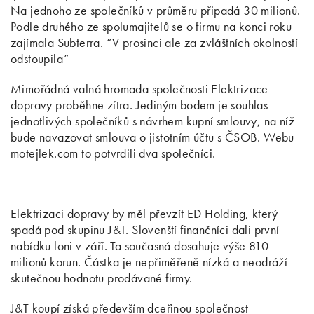
Na jednoho ze společníků v průměru připadá 30 milionů.
Podle druhého ze spolumajitelů se o firmu na konci roku
zajímala Subterra. “V prosinci ale za zvláštních okolností
odstoupila”
Mimořádná valná hromada společnosti Elektrizace
dopravy proběhne zítra. Jediným bodem je souhlas
jednotlivých společníků s návrhem kupní smlouvy, na níž
bude navazovat smlouva o jistotním účtu s ČSOB. Webu
motejlek.com to potvrdili dva společníci.
Elektrizaci dopravy by měl převzít ED Holding, který
spadá pod skupinu J&T. Slovenští finančníci dali první
nabídku loni v září. Ta současná dosahuje výše 810
milionů korun. Částka je nepřiměřeně nízká a neodráží
skutečnou hodnotu prodávané firmy.
J&T koupí získá především dceřinou společnost