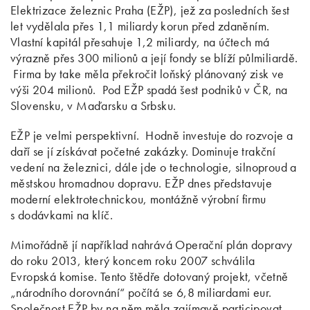
Elektrizace železnic Praha (EŽP), jež za posledních šest
let vydělala přes 1,1 miliardy korun před zdaněním.
Vlastní kapitál přesahuje 1,2 miliardy, na účtech má
výrazně přes 300 milionů a její fondy se blíží půlmiliardě.
Firma by take měla překročit loňský plánovaný zisk ve
výši 204 milionů. Pod EŽP spadá šest podniků v ČR, na
Slovensku, v Maďarsku a Srbsku.
EŽP je velmi perspektivní.
Hodně investuje do rozvoje a
daří se jí získávat početné zakázky. Dominuje trakční
vedení na železnici, dále jde o technologie, silnoproud a
městskou hromadnou dopravu. EŽP dnes představuje
moderní elektrotechnickou, montážně výrobní firmu
s dodávkami na klíč.
Mimořádně jí například nahrává Operační plán dopravy
do roku 2013, který koncem roku 2007 schválila
Evropská komise. Tento štědře dotovaný projekt, včetně
„národního dorovnání“ počítá se 6,8 miliardami eur.
Společnost EŽP by na něm měla zajímavě participovat.