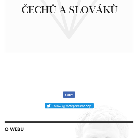
ČECHŮ A SLOVÁKŮ
Sdílet
Follow @MotejlekSkocdop
O WEBU