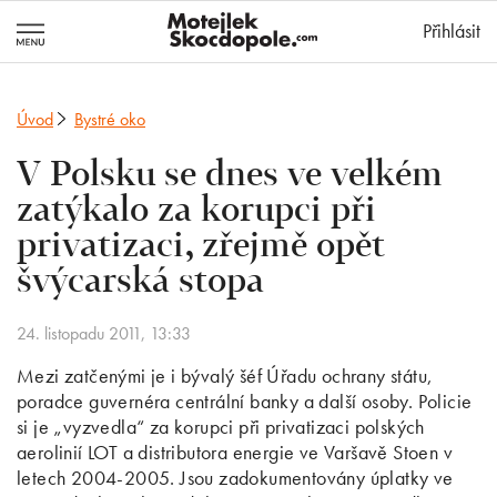
MotejlekSkocd
Přihlásit
Úvod
Bystré oko
V Polsku se dnes ve velkém
zatýkalo za korupci při
privatizaci, zřejmě opět
švýcarská stopa
24. listopadu 2011, 13:33
Mezi zatčenými je i bývalý šéf Úřadu ochrany státu,
poradce guvernéra centrální banky a další osoby. Policie
si je „vyzvedla“ za korupci při privatizaci polských
aerolinií LOT a distributora energie ve Varšavě Stoen v
letech 2004-2005. Jsou zadokumentovány úplatky ve