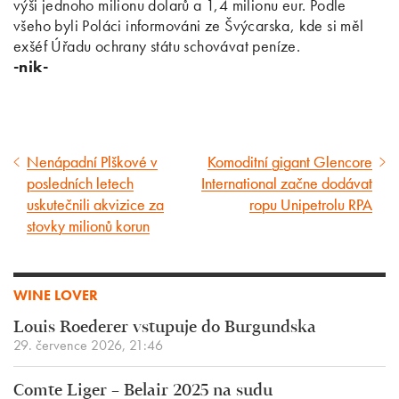
výši jednoho milionu dolarů a 1,4 milionu eur. Podle
všeho byli Poláci informováni ze Švýcarska, kde si měl
exšéf Úřadu ochrany státu schovávat peníze.
-nik-
Nenápadní Plškové v
Komoditní gigant Glencore
Předcházející
Následující
posledních letech
International začne dodávat
článek
článek
uskutečnili akvizice za
ropu Unipetrolu RPA
stovky milionů korun
WINE LOVER
Louis Roederer vstupuje do Burgundska
29. července 2026, 21:46
Comte Liger – Belair 2025 na sudu