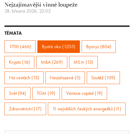
Nejzajímavější vinné loupeže
28. března 2026, 22:02
TÉMATA
1700 (466)
Bystré oko (1205)
Byznys (804)
Krypto (16)
M&A (269)
MS.tv (13)
Na cestách (13)
Nezařazené (5)
Soutěž (109)
Svět (94)
TGM (19)
Venture capital (19)
Zdravotnictví (17)
11 největších českých energetiků (11)