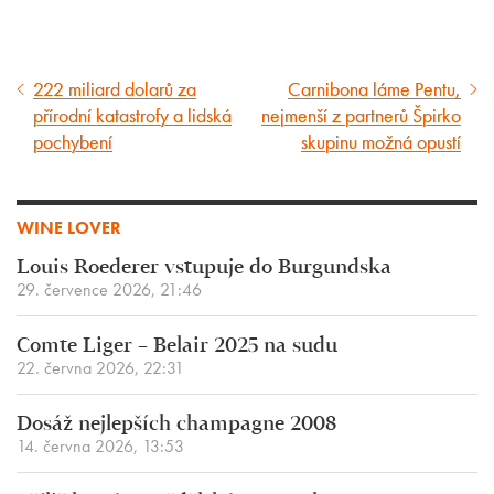
222 miliard dolarů za
Carnibona láme Pentu,
Předcházející
Následující
přírodní katastrofy a lidská
nejmenší z partnerů Špirko
článek
článek
pochybení
skupinu možná opustí
WINE LOVER
Louis Roederer vstupuje do Burgundska
29. července 2026, 21:46
Comte Liger – Belair 2025 na sudu
22. června 2026, 22:31
Dosáž nejlepších champagne 2008
14. června 2026, 13:53