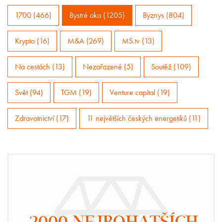
1700 (466)
Bystré oko (1205)
Byznys (804)
Krypto (16)
M&A (269)
MS.tv (13)
Na cestách (13)
Nezařazené (5)
Soutěž (109)
Svět (94)
TGM (19)
Venture capital (19)
Zdravotnictví (17)
11 největších českých energetiků (11)
2000 NEJBOHATŠÍCH