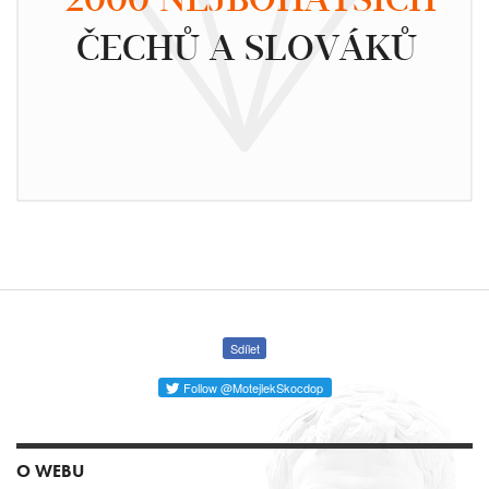
ČECHŮ A SLOVÁKŮ
Sdílet
Follow @MotejlekSkocdop
O WEBU