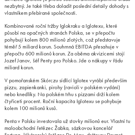
nezbytný. Je také třeba doladit poslední detaily dohody s
vlastníkem přebírané společnosti.
Kombinované roční tržby Iglokraku a Iglotexu, které
působí na opačných stranách Polska, se v přepočtu
pohybují kolem 800 milionů zlotých, což představuje
téměř 5 miliard korun. Souhrnná EBITDA přesahuje v
přepočtu 600 milionů korun. Za oběma akvizicemi stojí
Jozef Janov, šéf Penty pro Polsko. Jde o nákupy v řádu
miliard korun.
V pomořanském Skórczu sídlící Iglotex vyrábí především
pizzu, zapienkanki, pirohy (ravioli v polském vydání)
nebo knedlíky. Na polském trhu s pizzami drží kolem
čtyřiceti procent. Roční kapacita Iglotexu se pohybuje
kolem 100 milionů kusů.
Penta v Polsku investovala už stovky milionů eur. Vlastní tu
maloobchodní řetězec Žabka, sázkovou kancelář
Fortuna, lékárenský řetězec Dr. Max, drátovnu Drumet