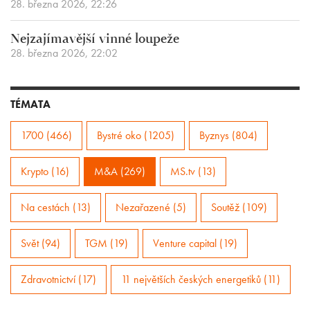
28. března 2026, 22:26
Nejzajímavější vinné loupeže
28. března 2026, 22:02
TÉMATA
1700 (466)
Bystré oko (1205)
Byznys (804)
Krypto (16)
M&A (269)
MS.tv (13)
Na cestách (13)
Nezařazené (5)
Soutěž (109)
Svět (94)
TGM (19)
Venture capital (19)
Zdravotnictví (17)
11 největších českých energetiků (11)