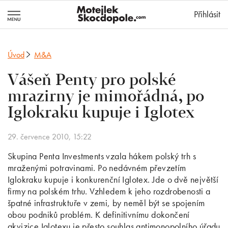
MotejlekSkocd
Přihlásit
Úvod
M&A
Vášeň Penty pro polské
mrazirny je mimořádná, po
Iglokraku kupuje i Iglotex
29. července 2010, 15:22
Skupina Penta Investments vzala hákem polský trh s
mraženými potravinami. Po nedávném převzetím
Iglokraku kupuje i konkurenční Iglotex. Jde o dvě největší
firmy na polském trhu. Vzhledem k jeho rozdrobenosti a
špatné infrastruktuře v zemi, by neměl být se spojením
obou podniků problém. K definitivnímu dokončení
akvizice Iglotexu je přesto souhlas antimonopolního úřadu