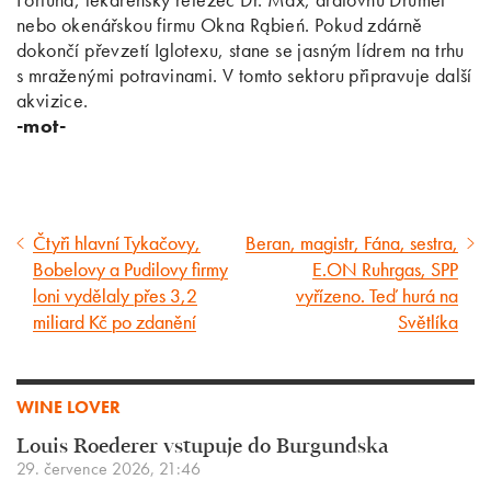
nebo okenářskou firmu Okna Rąbień. Pokud zdárně
dokončí převzetí Iglotexu, stane se jasným lídrem na trhu
s mraženými potravinami. V tomto sektoru připravuje další
akvizice.
-mot-
Čtyři hlavní Tykačovy,
Beran, magistr, Fána, sestra,
Předcházející
Následující
Bobelovy a Pudilovy firmy
E.ON Ruhrgas, SPP
článek
článek
loni vydělaly přes 3,2
vyřízeno. Teď hurá na
miliard Kč po zdanění
Světlíka
WINE LOVER
Louis Roederer vstupuje do Burgundska
29. července 2026, 21:46