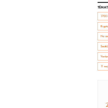
TÉMAT
1700 
Krypto
Na ce
Soutě
Ventur
11 nej