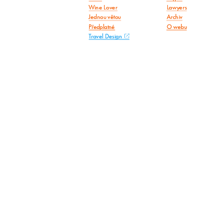
Wine Lover
Lawyers
Jednou větou
Archiv
Předplatné
O webu
Travel Design