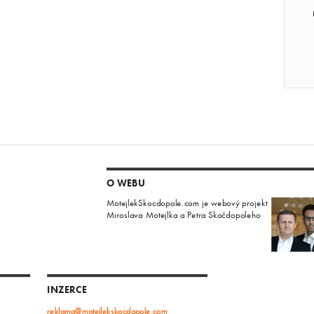
O WEBU
MotejlekSkocdopole.com je webový projekt
Miroslava Motejlka a Petra Skočdopoleho
INZERCE
reklama@motejlekskocdopole.com