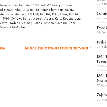
29. čer
ělka prodlouženo do 17.30 hod. Má to zvýšit zájem
edla nový index WIGdiv, do kterého byly nominovány
dendu. Jde o tyto tituly: PKO BP, KGHM, PGE, TPSA, PGNiG,
Comte
22. čer
TVN, Cyfrowy Polsat, Apator, Agora, Kęty, Kogeneracja,
 Wawel, Dębica, Zelmer, Sanok, Asseco Slovakia, Dom
 Neuca i ATM Grupa.
Dosáž
14. čer
Příli
24. du
azky
Do čeho letos investovat a slušně na tom vydělat
Následující
článek
1864 
Premi
17. dub
1864 
Gran
17. dub
Zajím
28. bře