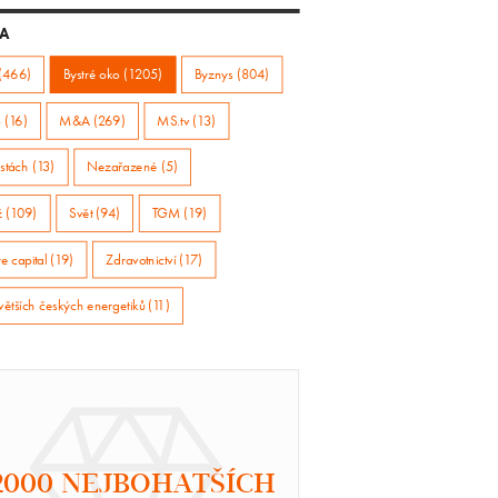
A
(466)
Bystré oko (1205)
Byznys (804)
 (16)
M&A (269)
MS.tv (13)
stách (13)
Nezařazené (5)
ž (109)
Svět (94)
TGM (19)
e capital (19)
Zdravotnictví (17)
větších českých energetiků (11)
2000 NEJBOHATŠÍCH