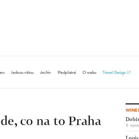
le.com
ers
Jednou větou
Archiv
Předplatné
O webu
Travel Design
WINE 
jde, co na to Praha
Dobř
8. srpn
Louis