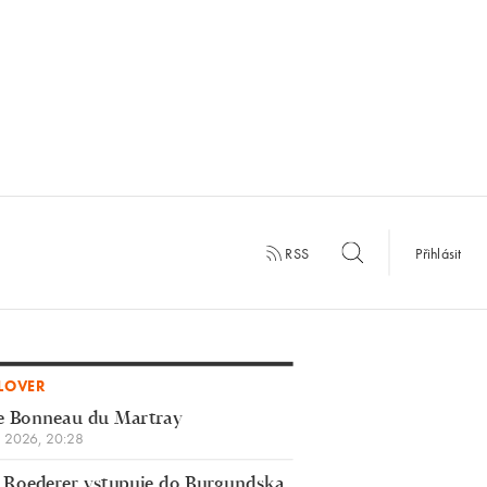
RSS
Přihlásit
LOVER
e Bonneau du Martray
a 2026, 20:28
 Roederer vstupuje do Burgundska