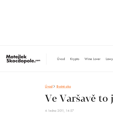
MotejlekSkocdopo
Úvod
Krypto
Wine Lover
Lawy
Úvod
Bystré oko
Ve Varšavě to 
4. ledna 2011, 14:57