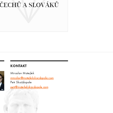
ČECHŮ A SLOVÁKŮ
KONTAKT
Miroslav Motejlek
miroslav@motejlekskocdopole.com
Petr Skočdopole
petr@motejlekskocdopole.com