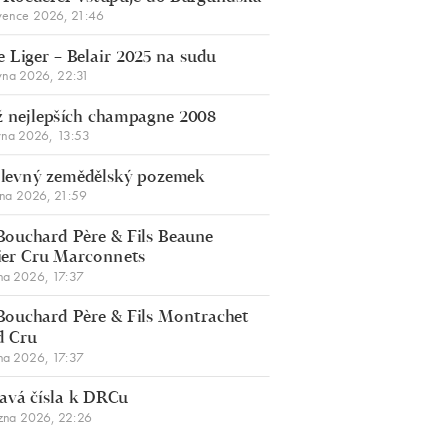
vence 2026, 21:46
 Liger – Belair 2025 na sudu
vna 2026, 22:31
 nejlepších champagne 2008
vna 2026, 13:53
š levný zemědělský pozemek
bna 2026, 21:59
Bouchard Père & Fils Beaune
er Cru Marconnets
na 2026, 17:37
Bouchard Père & Fils Montrachet
d Cru
na 2026, 17:37
avá čísla k DRCu
zna 2026, 22:26