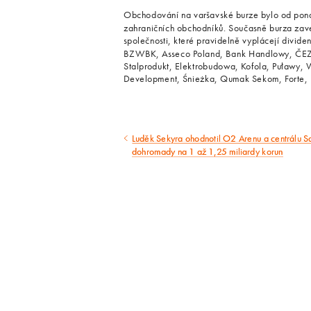
Obchodování na varšavské burze bylo od pond
zahraničních obchodníků. Současně burza zav
společnosti, které pravidelně vyplácejí divi
BZWBK, Asseco Poland, Bank Handlowy, ČEZ, 
Stalprodukt, Elektrobudowa, Kofola, Puławy,
Development, Śnieżka, Qumak Sekom, Forte,
Luděk Sekyra ohodnotil O2 Arenu a centrálu S
Předcházející
dohromady na 1 až 1,25 miliardy korun
článek