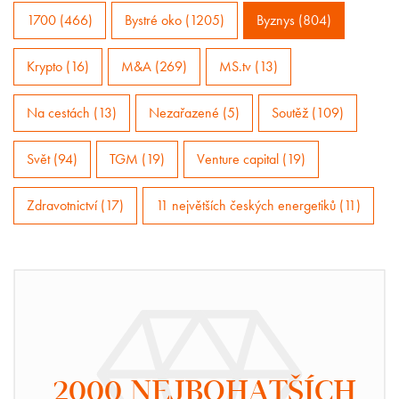
1700 (466)
Bystré oko (1205)
Byznys (804)
Krypto (16)
M&A (269)
MS.tv (13)
Na cestách (13)
Nezařazené (5)
Soutěž (109)
Svět (94)
TGM (19)
Venture capital (19)
Zdravotnictví (17)
11 největších českých energetiků (11)
2000 NEJBOHATŠÍCH