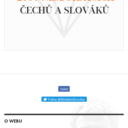
ČECHŮ A SLOVÁKŮ
Sdílet
Follow @MotejlekSkocdop
O WEBU