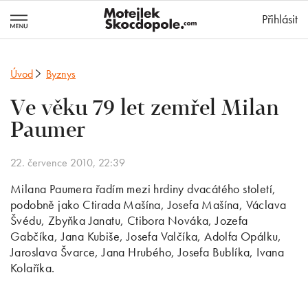
MotejlekSkocd
Přihlásit
Úvod
Byznys
Ve věku 79 let zemřel Milan
Paumer
22. července 2010, 22:39
Milana Paumera řadím mezi hrdiny dvacátého století,
podobně jako Ctirada Mašína, Josefa Mašína, Václava
Švédu, Zbyňka Janatu, Ctibora Nováka, Jozefa
Gabčíka, Jana Kubiše, Josefa Valčíka, Adolfa Opálku,
Jaroslava Švarce, Jana Hrubého, Josefa Bublíka, Ivana
Kolaříka.