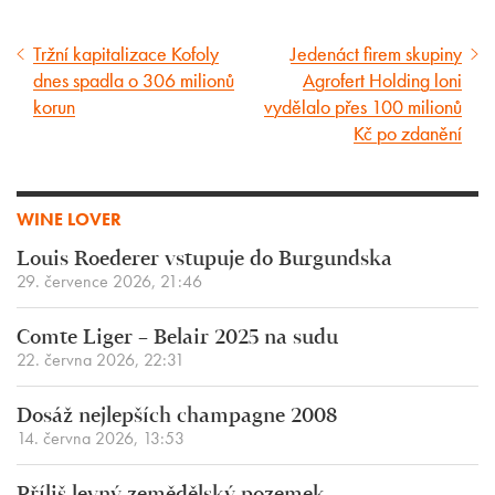
Tržní kapitalizace Kofoly
Jedenáct firem skupiny
Předcházející
Následující
dnes spadla o 306 milionů
Agrofert Holding loni
článek
článek
korun
vydělalo přes 100 milionů
Kč po zdanění
WINE LOVER
Louis Roederer vstupuje do Burgundska
29. července 2026, 21:46
Comte Liger – Belair 2025 na sudu
22. června 2026, 22:31
Dosáž nejlepších champagne 2008
14. června 2026, 13:53