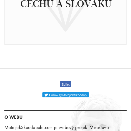
ČECHŮ A SLOVÁKŮ
Sdílet
Follow @MotejlekSkocdop
O WEBU
MotejlekSkocdopole.com je webový projekt Miroslava