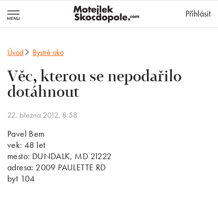
MotejlekSkocd
Přihlásit
Úvod
Bystré oko
Věc, kterou se nepodařilo
dotáhnout
22. března 2012, 8:58
Pavel Bem
vek: 48 let
mesto: DUNDALK, MD 21222
adresa: 2009 PAULETTE RD
byt 104