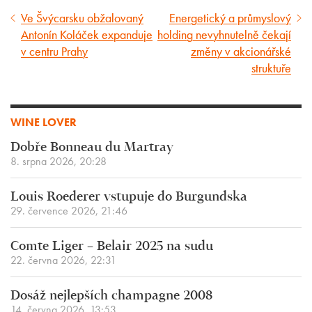
Ve Švýcarsku obžalovaný
Energetický a průmyslový
Předcházející
Následující
Antonín Koláček expanduje
holding nevyhnutelně čekají
článek
článek
v centru Prahy
změny v akcionářské
struktuře
WINE LOVER
Dobře Bonneau du Martray
8. srpna 2026, 20:28
Louis Roederer vstupuje do Burgundska
29. července 2026, 21:46
Comte Liger – Belair 2025 na sudu
22. června 2026, 22:31
Dosáž nejlepších champagne 2008
14. června 2026, 13:53