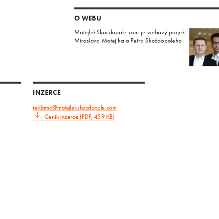
O WEBU
MotejlekSkocdopole.com je webový projekt
Miroslava Motejlka a Petra Skočdopoleho
INZERCE
reklama@motejlekskocdopole.com
Ceník inzerce (PDF, 459 KB)