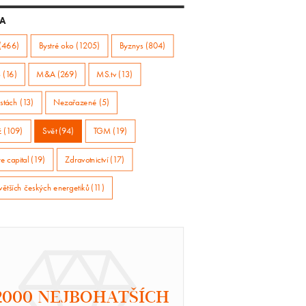
A
(466)
Bystré oko (1205)
Byznys (804)
 (16)
M&A (269)
MS.tv (13)
stách (13)
Nezařazené (5)
ž (109)
Svět (94)
TGM (19)
e capital (19)
Zdravotnictví (17)
větších českých energetiků (11)
2000 NEJBOHATŠÍCH