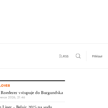
RSS
Přihlásit
LOVER
 Roederer vstupuje do Burgundska
vence 2026, 21:46
 Liger – Belair 2025 na sudu