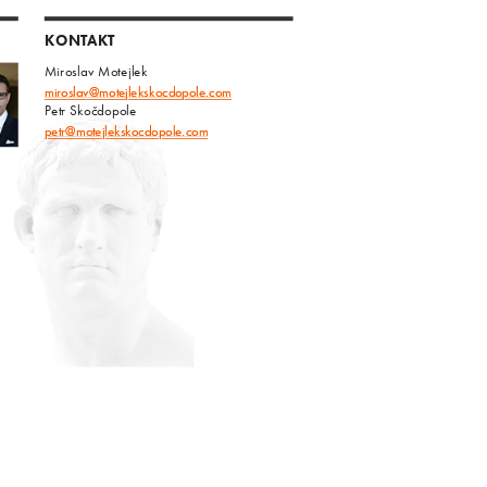
KONTAKT
Miroslav Motejlek
miroslav@motejlekskocdopole.com
Petr Skočdopole
petr@motejlekskocdopole.com