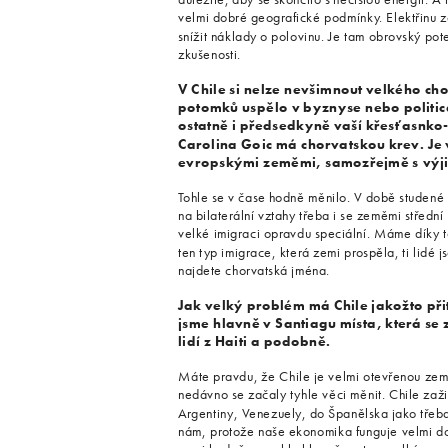
velmi dobré geografické podmínky. Elektřinu z
snížit náklady o polovinu. Je tam obrovský pot
zkušenosti.
V Chile si nelze nevšimnout velkého ch
potomků uspělo v byznyse nebo politice
ostatně i předsedkyně vaší křesťasnko
Carolina Goic má chorvatskou krev. Je v
evropskými zeměmi, samozřejmě s výj
Tohle se v čase hodně měnilo. V době studené 
na bilaterální vztahy třeba i se zeměmi střední
velké imigraci opravdu speciální. Máme díky to
ten typ imigrace, která zemi prospěla, ti lidé 
najdete chorvatská jména.
Jak velký problém má Chile jakožto při
jsme hlavně v Santiagu místa, která s
lidí z Haiti a podobně.
Máte pravdu, že Chile je velmi otevřenou zemí.
nedávno se začaly tyhle věci měnit. Chile za
Argentiny, Venezuely, do Španělska jako třeb
nám, protože naše ekonomika funguje velmi dobř