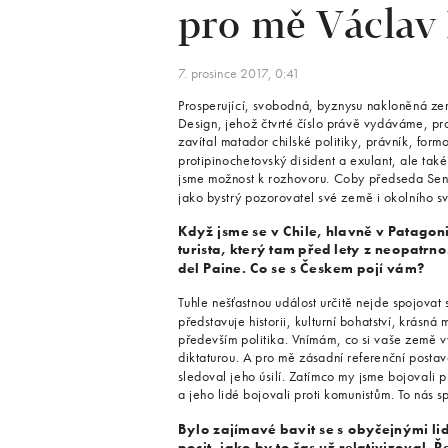
pro mě Václav
7. prosince 2017, 0:41
Prosperující, svobodná, byznysu nakloněná zem
Design, jehož čtvrté číslo právě vydáváme, pr
zavítal matador chilské politiky, právník, for
protipinochetovský disident a exulant, ale také 
jsme možnost k rozhovoru. Coby předseda Senátu
jako bystrý pozorovatel své země i okolního sv
Když jsme se v Chile, hlavně v Patagoni
turista, který tam před lety z neopatrn
del Paine. Co se s Českem pojí vám?
Tuhle nešťastnou událost určitě nejde spojova
představuje historii, kulturní bohatství, krá
především politika. Vnímám, co si vaše země v
diktaturou. A pro mě zásadní referenční posta
sledoval jeho úsilí. Zatímco my jsme bojovali p
a jeho lidé bojovali proti komunistům. To nás sp
Bylo zajímavé bavit se s obyčejnými li
pocit, jako by to čas už relativizoval