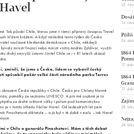
22. čer
 Havel
Dosáž
14. čer
ě. Tak působí Chile, kterou jsme v rámci přípravy časopisu Travel
Příli
ojeli křížem krážem. A když následně tento týden do Česka
24. du
movatel současné křesťanské demokracie v Chile, někdejší
bývalý ministr financí nebo ministr vnitra Andrés Zaldívar, využili
 druhý nejvyšší ústavní činitel Chile se i v 81 letech ukázal
1864 
ěta.
Premi
17. dub
i, zmínili, že jsme z Česka, lidem se vybavil český
osti způsobil požár velké části národního parku Torres
1864 
Gran
17. dub
t s obrazem České republiky v Chile. Česko pro Chilany hlavně
sná místa, památky ze seznamu UNESCO. A pro mě osobně je to
ytrpěla za druhé světové války i potom pod komunistickou
Zajím
28. bře
vou je v tomto ohledu Václav Havel. Od šedesátých let jsem
roti Pinochetově diktatuře – a já byl v té době v exilu – tak Havel
ojuje.
Nejza
28. bře
dmi v Chile o generálu Pinochetovi. Mám z těch debat
. Řekněme, že ty vzpomínky byly většinou minimálně