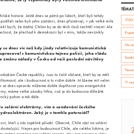
TÉMAT
lské historie. Ještě dnes se pátrá po lidech, kteří byli tehdy
1700 
u podíleli nebo byli jeho zastánci, dnes přiznávají, v jak velké míře
Řekl bych, že žádný Chilan by se do těch časů nechtěl vracet. Ale
nost, že přechod k demokracii byl v míru, takže nevznikly
Krypto
Na ce
dy se dnes víc než kdy jindy relativizuje komunistická
upracoval s komunistickou tajnou policií, jeho vládu
Soutě
e změnu nálady v Česku od vaší poslední návštěvy
Ventur
 otázkám České republiky. Jsou to čeští občané, kteří by se měli
přítomnost, ale i budoucnost a tu vidím dobře. Můžeme mít velmi
11 nej
em se dnes opravdu můžeme dobře doplňovat jsou energetické
oviny, máme velké zásoby lithia, což je do budoucna důležité
trický pohon a tak dále.
ile solární elektrárny, vím o sondování českého
hydroelektráren. Jaký je v tomhle potenciál?
ví, kteří u nás úspěšně působí. Obecně, Chile sází na solární
i dostačující. Nejen pro budoucnost Chile, ale celého lidstva, je
 my máme zejména pro solární energii, ale i pro energii z větru,