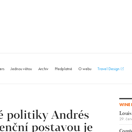
le.com
ers
Jednou větou
Archiv
Předplatné
O webu
Travel Design
WINE 
é politiky Andrés
Louis
29. čer
renční postavou je
Comte