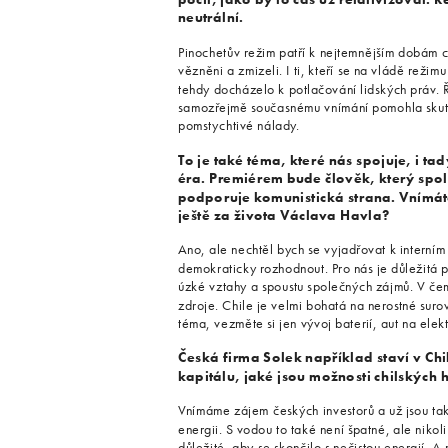
neutrální.
Pinochetův režim patří k nejtemnějším dobám chi
vězněni a zmizeli. I ti, kteří se na vládě režim
tehdy docházelo k potlačování lidských práv. 
samozřejmě současnému vnímání pomohla skuteč
pomstychtivé nálady.
To je také téma, které nás spojuje, i ta
éra. Premiérem bude člověk, který spol
podporuje komunistická strana. Vnímát
ještě za života Václava Havla?
Ano, ale nechtěl bych se vyjadřovat k interním
demokraticky rozhodnout. Pro nás je důležitá 
úzké vztahy a spoustu společných zájmů. V č
zdroje. Chile je velmi bohatá na nerostné sur
téma, vezměte si jen vývoj baterií, aut na elek
Česká firma Solek například staví v Ch
kapitálu, jaké jsou možnosti chilských 
Vnímáme zájem českých investorů a už jsou tako
energii. S vodou to také není špatné, ale nikol
důležité, aby se skončilo s nečistou energií. A