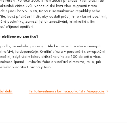
třesení. Po roce 2000 k nám začali přicházet kvůli práci lidé
ktuálně cítíme kvůli venezuelské krizi vlnu imigrantů z této
lidé s jinou barvou pleti, třeba z Dominikánské republiky nebo
te, když přicházejí lidé, aby dostali práci, je to vlastně pozitivní,
ečné podmínky, zamezit jejich zneužívání, kriminalitě s tím
musí přijmout opatření.
te oblíbenou značku?
apadla, že někoho protěžuju. Ale kromě těch světově známých
nařství, ta doporučuju. Kvalitní vína a v porovnání s evropskými
andální, když vidím lahev chilského vína za 100 dolarů a více.
 nebude špatné… Mluvím třeba o vinařství Almaviva, to je, jak
velkého vinařství Concha y Toro.
dal další
Penta Investments loví tučnou kořist v Mogoșoaie
Následující
článek