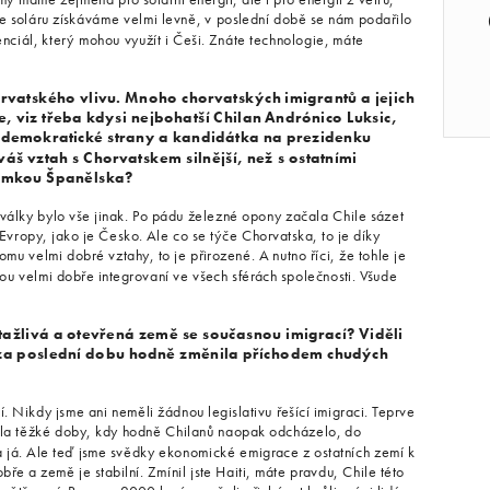
e soláru získáváme velmi levně, v poslední době se nám podařilo
enciál, který mohou využít i Češi. Znáte technologie, máte
orvatského vlivu. Mnoho chorvatských imigrantů a jejich
, viz třeba kdysi nejbohatší Chilan Andrónico Luksic,
-demokratické strany a kandidátka na prezidenku
áš vztah s Chorvatskem silnější, než s ostatními
imkou Španělska?
války bylo vše jinak. Po pádu železné opony začala Chile sázet
 Evropy, jako je Česko. Ale co se týče Chorvatska, to je díky
mu velmi dobré vztahy, to je přirozené. A nutno říci, že tohle je
jsou velmi dobře integrovaní ve všech sférách společnosti. Všude
tažlivá a otevřená země se současnou imigrací? Viděli
e za poslední dobu hodně změnila příchodem chudých
 Nikdy jsme ani neměli žádnou legislativu řešící imigraci. Teprve
žila těžké doby, kdy hodně Chilanů naopak odcházelo, do
a já. Ale teď jsme svědky ekonomické emigrace z ostatních zemí k
e a země je stabilní. Zmínil jste Haiti, máte pravdu, Chile této