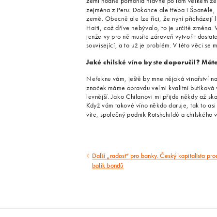
zemi hodně pomohla hlavně po tom velkém země
zejména z Peru. Dokonce ale třeba i Španělé, a
země. Obecně ale lze říci, že nyní přicházejí 
Haiti, což dříve nebývalo, to je určitě změna. Ví
jenže vy pro ně musíte zároveň vytvořit dostat
související, a to už je problém. V této věci se 
Jaké chilské víno byste doporučil? Má
Neřeknu vám, ještě by mne nějaká vinařství n
značek máme opravdu velmi kvalitní butiková vi
levnější. Jako Chilanovi mi přijde někdy až sk
Když vám takové víno někdo daruje, tak to asi
víte, společný podnik Rotshchildů a chilského 
Další „radost“ pro banky. Český kapitalista pro
Předcházející
balík bondů
článek