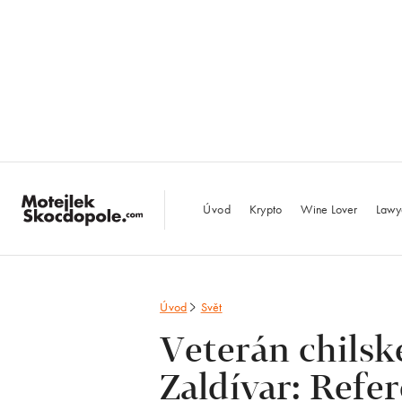
MotejlekSkocdopo
Úvod
Krypto
Wine Lover
Lawy
Úvod
Svět
Veterán chilsk
Zaldívar: Refe