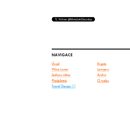
NAVIGACE
Úvod
Krypto
Wine Lover
Lawyers
Jednou větou
Archiv
Předplatné
O webu
Travel Design