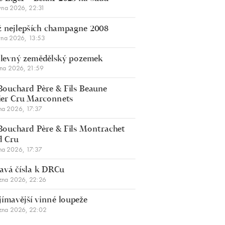
vna 2026, 22:31
 nejlepších champagne 2008
vna 2026, 13:53
š levný zemědělský pozemek
bna 2026, 21:59
Bouchard Père & Fils Beaune
er Cru Marconnets
na 2026, 17:37
Bouchard Père & Fils Montrachet
d Cru
na 2026, 17:37
avá čísla k DRCu
zna 2026, 22:26
jímavější vinné loupeže
zna 2026, 22:02