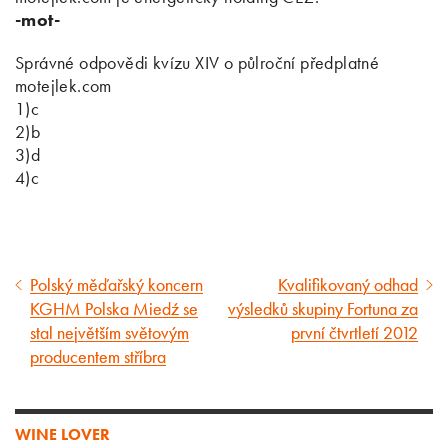
-mot-
Správné odpovědi kvízu XIV o půlroční předplatné
motejlek.com
1)c
2)b
3)d
4)c
Polský měďařský koncern
Kvalifikovaný odhad
Předcházející
Následující
KGHM Polska Miedź se
výsledků skupiny Fortuna za
článek
článek
stal největším světovým
první čtvrtletí 2012
producentem stříbra
WINE LOVER