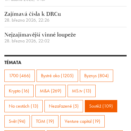
Zajímavá čísla k DRCu
28. března 2026, 22:26
Nejzajímavější vinné loupeže
28. března 2026, 22:02
TÉMATA
1700 (466)
Bystré oko (1205)
Byznys (804)
Krypto (16)
M&A (269)
MS.tv (13)
Na cestách (13)
Nezařazené (5)
Soutěž (109)
Svět (94)
TGM (19)
Venture capital (19)