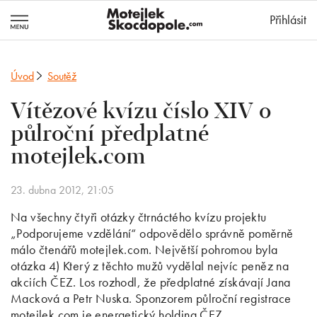
MotejlekSkocd
Přihlásit
Úvod
Soutěž
Vítězové kvízu číslo XIV o
půlroční předplatné
motejlek.com
23. dubna 2012, 21:05
Na všechny čtyři otázky čtrnáctého kvízu projektu
„Podporujeme vzdělání“ odpovědělo správně poměrně
málo čtenářů motejlek.com. Největší pohromou byla
otázka 4) Který z těchto mužů vydělal nejvíc peněz na
akciích ČEZ. Los rozhodl, že předplatné získávají Jana
Macková a Petr Nuska. Sponzorem půlroční registrace
motejlek.com je energetický holding ČEZ.