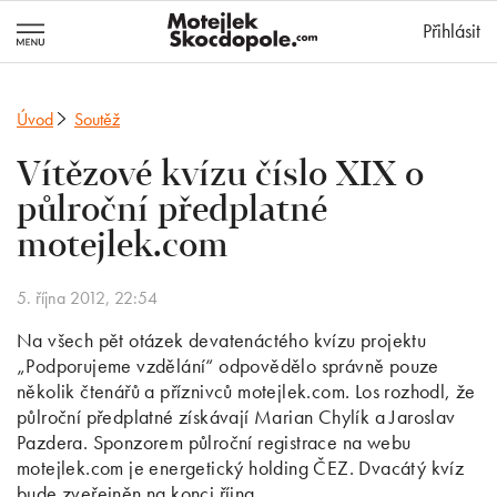
MotejlekSkocd
Přihlásit
Úvod
Soutěž
Vítězové kvízu číslo XIX o
půlroční předplatné
motejlek.com
5. října 2012, 22:54
Na všech pět otázek devatenáctého kvízu projektu
„Podporujeme vzdělání“ odpovědělo správně pouze
několik čtenářů a příznivců motejlek.com. Los rozhodl, že
půlroční předplatné získávají Marian Chylík a Jaroslav
Pazdera. Sponzorem půlroční registrace na webu
motejlek.com je energetický holding ČEZ. Dvacátý kvíz
bude zveřejněn na konci října.