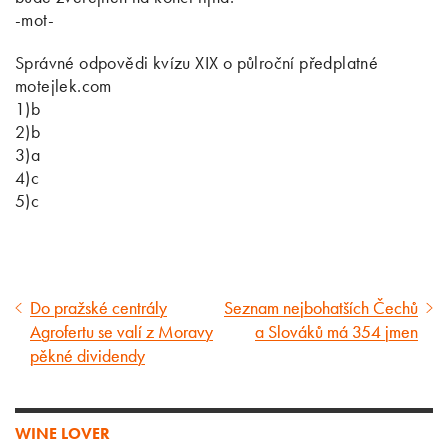
-mot-
Správné odpovědi kvízu XIX o půlroční předplatné
motejlek.com
1)b
2)b
3)a
4)c
5)c
Do pražské centrály
Seznam nejbohatších Čechů
Předcházející
Následující
Agrofertu se valí z Moravy
a Slováků má 354 jmen
článek
článek
pěkné dividendy
WINE LOVER