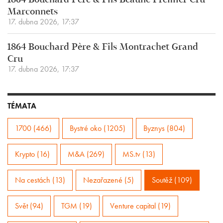
1864 Bouchard Père & Fils Beaune Premier Cru
Marconnets
17. dubna 2026, 17:37
1864 Bouchard Père & Fils Montrachet Grand
Cru
17. dubna 2026, 17:37
TÉMATA
1700 (466)
Bystré oko (1205)
Byznys (804)
Krypto (16)
M&A (269)
MS.tv (13)
Na cestách (13)
Nezařazené (5)
Soutěž (109)
Svět (94)
TGM (19)
Venture capital (19)