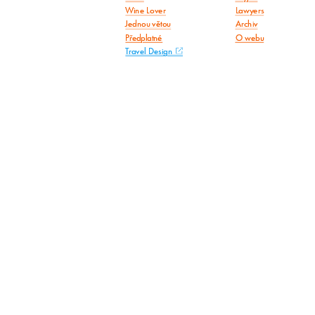
Wine Lover
Lawyers
Jednou větou
Archiv
Předplatné
O webu
Travel Design