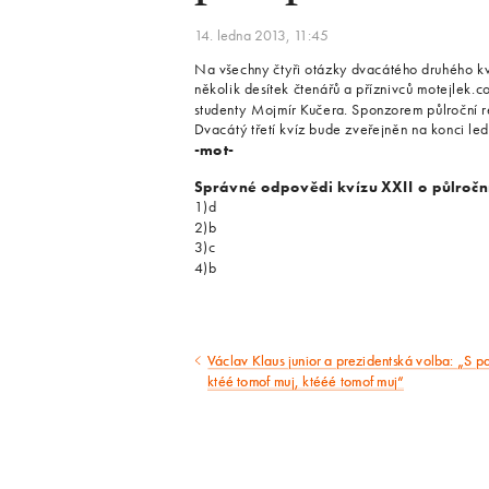
14. ledna 2013, 11:45
Na všechny čtyři otázky dvacátého druhého k
několik desítek čtenářů a příznivců motejlek.c
studenty Mojmír Kučera. Sponzorem půlroční r
Dvacátý třetí kvíz bude zveřejněn na konci le
-mot-
Správné odpovědi kvízu XXII o půlročn
1)d
2)b
3)c
4)b
Václav Klaus junior a prezidentská volba: „S 
Předcházející
ktéé tomof muj, ktééé tomof muj“
článek