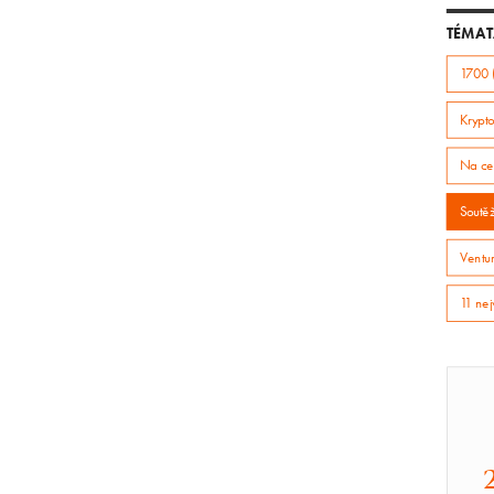
TÉMAT
1700 
Krypto
Na ce
Soutě
Ventur
11 nej