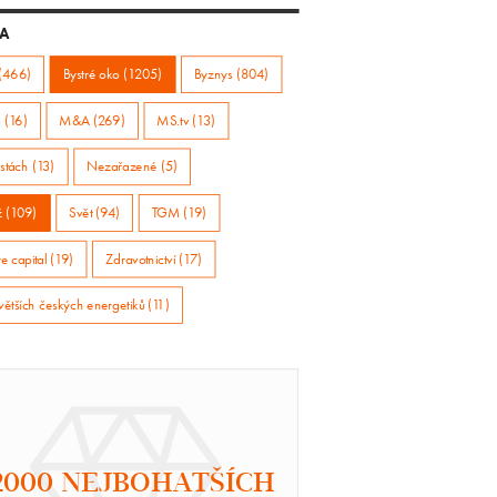
A
(466)
Bystré oko (1205)
Byznys (804)
 (16)
M&A (269)
MS.tv (13)
stách (13)
Nezařazené (5)
ž (109)
Svět (94)
TGM (19)
e capital (19)
Zdravotnictví (17)
větších českých energetiků (11)
2000 NEJBOHATŠÍCH