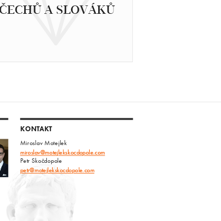
ČECHŮ A SLOVÁKŮ
KONTAKT
Miroslav Motejlek
miroslav@motejlekskocdopole.com
Petr Skočdopole
petr@motejlekskocdopole.com