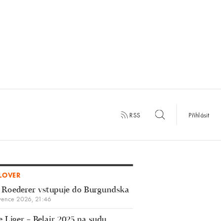
RSS
Přihlásit
LOVER
 Roederer vstupuje do Burgundska
vence 2026, 21:46
 Liger – Belair 2025 na sudu