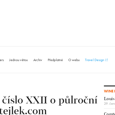
le.com
ers
Jednou větou
Archiv
Předplatné
O webu
Travel Design
WINE 
 číslo XXII o půlroční
Louis
29. čer
tejlek.com
Comte