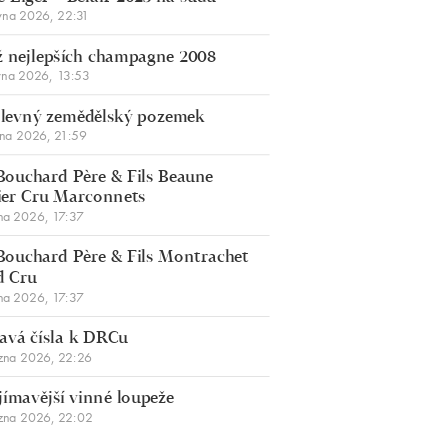
vna 2026, 22:31
 nejlepších champagne 2008
vna 2026, 13:53
š levný zemědělský pozemek
bna 2026, 21:59
Bouchard Père & Fils Beaune
er Cru Marconnets
na 2026, 17:37
Bouchard Père & Fils Montrachet
d Cru
na 2026, 17:37
avá čísla k DRCu
zna 2026, 22:26
jímavější vinné loupeže
zna 2026, 22:02