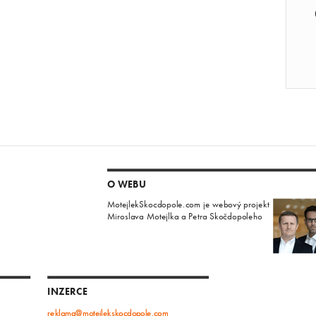
O WEBU
MotejlekSkocdopole.com je webový projekt
Miroslava Motejlka a Petra Skočdopoleho
INZERCE
reklama@motejlekskocdopole.com