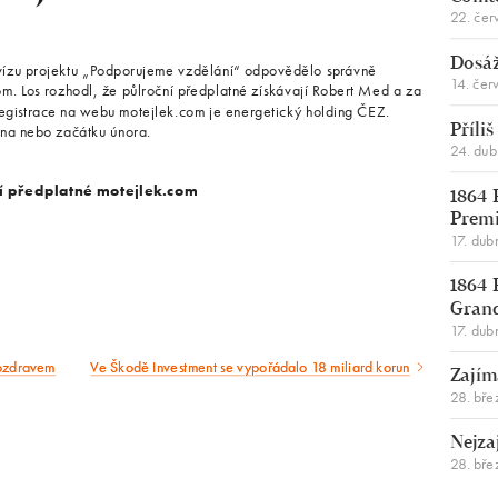
22. čer
Dosáž
vízu projektu „Podporujeme vzdělání“ odpovědělo správně
14. čer
om. Los rozhodl, že půlroční předplatné získávají Robert Med a za
egistrace na webu motejlek.com je energetický holding ČEZ.
dna nebo začátku února.
Příli
24. du
í předplatné motejlek.com
1864 
Premi
17. dub
1864 
Gran
17. dub
pozdravem
Ve Škodě Investment se vypořádalo 18 miliard korun
Následující
Zajím
28. bře
článek
Nejza
28. bře