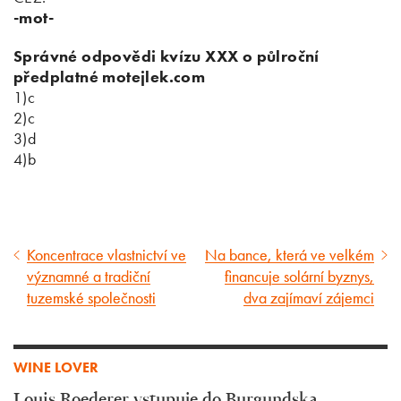
-mot-
Správné odpovědi kvízu XXX o půlroční
předplatné motejlek.com
1)c
2)c
3)d
4)b
Koncentrace vlastnictví ve
Na bance, která ve velkém
Předcházející
Následující
významné a tradiční
financuje solární byznys,
článek
článek
tuzemské společnosti
dva zajímaví zájemci
WINE LOVER
Louis Roederer vstupuje do Burgundska