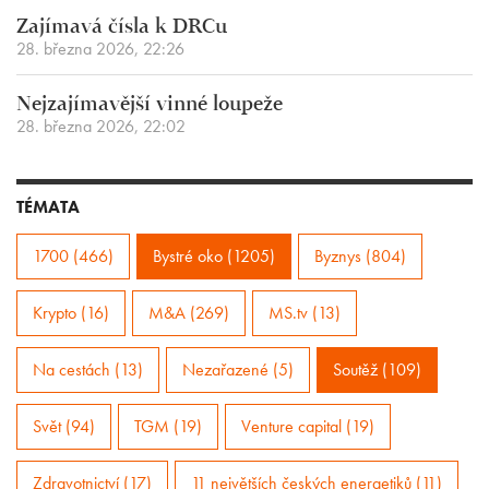
Zajímavá čísla k DRCu
28. března 2026, 22:26
Nejzajímavější vinné loupeže
28. března 2026, 22:02
TÉMATA
1700 (466)
Bystré oko (1205)
Byznys (804)
Krypto (16)
M&A (269)
MS.tv (13)
Na cestách (13)
Nezařazené (5)
Soutěž (109)
Svět (94)
TGM (19)
Venture capital (19)
Zdravotnictví (17)
11 největších českých energetiků (11)