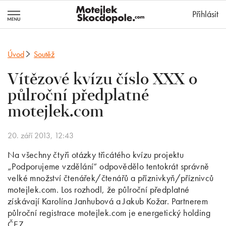
MotejlekSkocd
Přihlásit
Úvod
Soutěž
Vítězové kvízu číslo XXX o
půlroční předplatné
motejlek.com
20. září 2013, 12:43
Na všechny čtyři otázky třicátého kvízu projektu
„Podporujeme vzdělání“ odpovědělo tentokrát správně
velké množství čtenářek/čtenářů a příznivkyň/příznivců
motejlek.com. Los rozhodl, že půlroční předplatné
získávají Karolína Janhubová a Jakub Kožar. Partnerem
půlroční registrace motejlek.com je energetický holding
ČEZ.