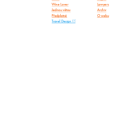
Wine Lover
Lawyers
Jednou větou
Archiv
Předplatné
O webu
Travel Design