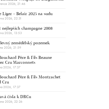
vence 2026, 21:46
 Liger – Belair 2025 na sudu
vna 2026, 22:31
 nejlepších champagne 2008
vna 2026, 13:53
š levný zemědělský pozemek
bna 2026, 21:59
Bouchard Père & Fils Beaune
er Cru Marconnets
na 2026, 17:37
Bouchard Père & Fils Montrachet
d Cru
na 2026, 17:37
avá čísla k DRCu
zna 2026, 22:26