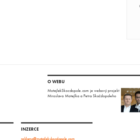
O WEBU
MotejlekSkocdopole.com je webový projekt
Miroslava Motejlka a Petra Skočdopoleho
INZERCE
reklama@motejlekskocdopole.com