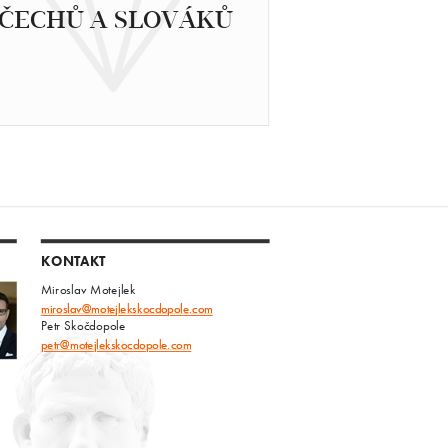
ČECHŮ A SLOVÁKŮ
KONTAKT
Miroslav Motejlek
miroslav@motejlekskocdopole.com
Petr Skočdopole
petr@motejlekskocdopole.com