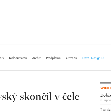
le.com
ers
Jednou větou
Archiv
Předplatné
O webu
Travel Design
WINE 
ský skončil v čele
Dobř
8. srpn
Louis