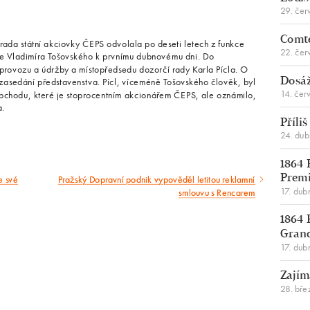
29. čer
Comte
rada státní akciovky ČEPS odvolala po deseti letech z funkce
22. čer
le Vladimíra Tošovského k prvnímu dubnovému dni. Do
e provozu a údržby a místopředsedu dozorčí rady Karla Pícla. O
zasedání představenstva. Pícl, víceméně Tošovského člověk, byl
Dosáž
14. čer
obchodu, které je stoprocentním akcionářem ČEPS, ale oznámilo,
a.
Příli
24. du
1864 
e své
Pražský Dopravní podnik vypověděl letitou reklamní
Premi
Následující
17. dub
smlouvu s Rencarem
článek
1864 
Gran
17. dub
Zajím
28. bře