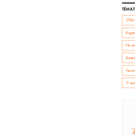
TÉMAT
1700 
Krypto
Na ce
Soutě
Ventur
11 nej