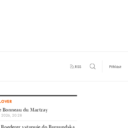
RSS
Přihlásit
LOVER
e Bonneau du Martray
a 2026, 20:28
 Roederer vstupuje do Burgundska