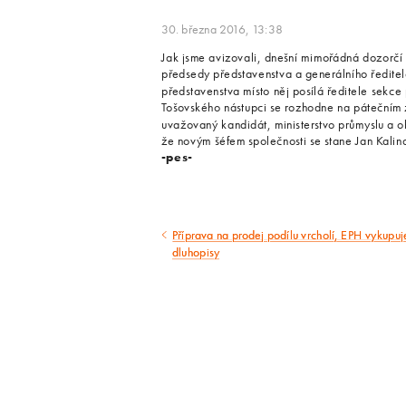
30. března 2016, 13:38
Jak jsme avizovali, dnešní mimořádná dozorčí 
předsedy představenstva a generálního ředite
představenstva místo něj posílá ředitele sekc
Tošovského nástupci se rozhodne na pátečním 
uvažovaný kandidát, ministerstvo průmyslu a 
že novým šéfem společnosti se stane Jan Kalin
-pes-
Příprava na prodej podílu vrcholí, EPH vykupuj
Předcházející
dluhopisy
článek