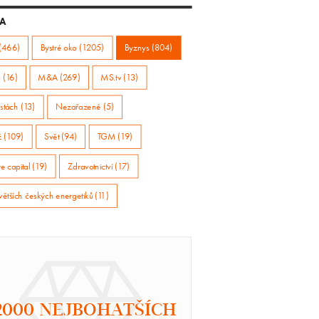
A
(466)
Bystré oko (1205)
Byznys (804)
 (16)
M&A (269)
MS.tv (13)
stách (13)
Nezařazené (5)
ž (109)
Svět (94)
TGM (19)
e capital (19)
Zdravotnictví (17)
větších českých energetiků (11)
2000 NEJBOHATŠÍCH