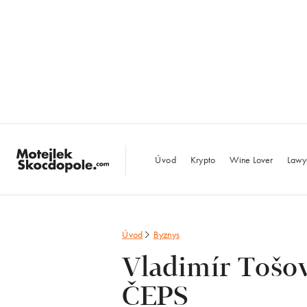
MotejlekSkocdopo
Úvod
Krypto
Wine Lover
Lawy
Úvod
Byznys
Vladimír Tošov
ČEPS