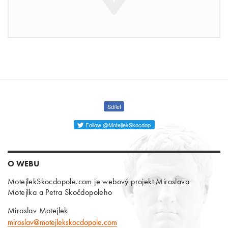
Sdílet
Follow @MotejlekSkocdop
O WEBU
MotejlekSkocdopole.com je webový projekt Miroslava
Motejlka a Petra Skočdopoleho
Miroslav Motejlek
miroslav@motejlekskocdopole.com