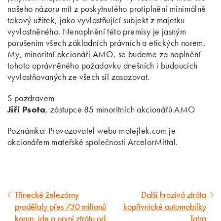
našeho názoru mít z poskytnutého protiplnění minimálně
takový užitek, jako vyvlastňující subjekt z majetku
vyvlastněného. Nenaplnění této premisy je jasným
porušením všech základních právních a etických norem.
My, minoritní akcionáři AMO, se budeme za naplnění
tohoto oprávněného požadavku dnešních i budoucích
vyvlastňovaných ze všech sil zasazovat.
S pozdravem
Jiří Psota
, zástupce 85 minoritních akcionářů AMO
Poznámka: Provozovatel webu motejlek.com je
akcionářem mateřské společnosti ArcelorMittal.
Třinecké železárny
Další hrozivá ztráta
Předcházející
Následující
prodělaly přes 730 milionů
kopřivnické automobilky
článek
článek
korun, jde o první ztrátu od
Tatra