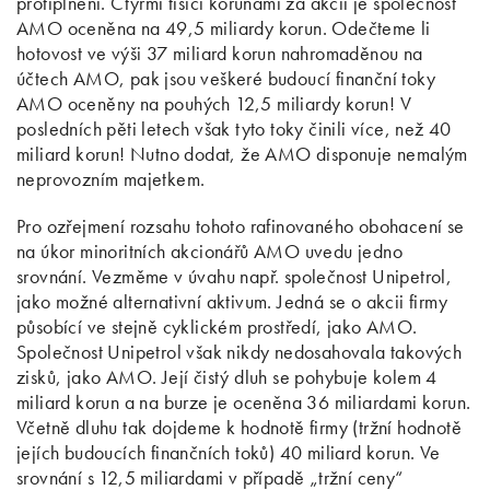
protiplnění. Čtyřmi tisíci korunami za akcii je společnost
AMO oceněna na 49,5 miliardy korun. Odečteme li
hotovost ve výši 37 miliard korun nahromaděnou na
účtech AMO, pak jsou veškeré budoucí finanční toky
AMO oceněny na pouhých 12,5 miliardy korun! V
posledních pěti letech však tyto toky činili více, než 40
miliard korun! Nutno dodat, že AMO disponuje nemalým
neprovozním majetkem.
Pro ozřejmení rozsahu tohoto rafinovaného obohacení se
na úkor minoritních akcionářů AMO uvedu jedno
srovnání. Vezměme v úvahu např. společnost Unipetrol,
jako možné alternativní aktivum. Jedná se o akcii firmy
působící ve stejně cyklickém prostředí, jako AMO.
Společnost Unipetrol však nikdy nedosahovala takových
zisků, jako AMO. Její čistý dluh se pohybuje kolem 4
miliard korun a na burze je oceněna 36 miliardami korun.
Včetně dluhu tak dojdeme k hodnotě firmy (tržní hodnotě
jejích budoucích finančních toků) 40 miliard korun. Ve
srovnání s 12,5 miliardami v případě „tržní ceny“