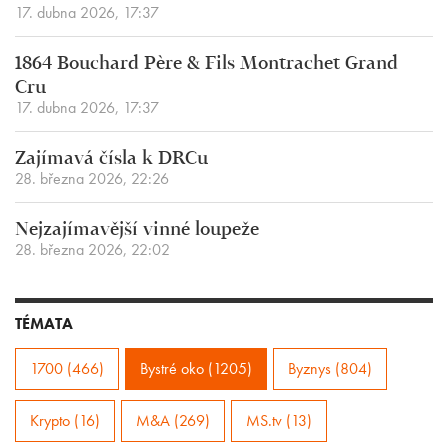
17. dubna 2026, 17:37
1864 Bouchard Père & Fils Montrachet Grand
Cru
17. dubna 2026, 17:37
Zajímavá čísla k DRCu
28. března 2026, 22:26
Nejzajímavější vinné loupeže
28. března 2026, 22:02
TÉMATA
1700 (466)
Bystré oko (1205)
Byznys (804)
Krypto (16)
M&A (269)
MS.tv (13)