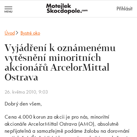
MotejlekSkocd
Přihlásit
Úvod
Bystré oko
Vyjádření k oznámenému
vytěsnění minoritních
akcionářů ArcelorMittal
Ostrava
26. května 2010, 9:03
Dobrý den všem,
Cena 4.000 korun za akcii je pro nás, minoritní
akcionáře ArcelorMittal Ostrava (AMO), absolutně
nepřijatelná a samozřejmě podáme žalobu na dorovnání