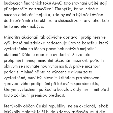
budoucích finančních toků AMO toto srovnání určitě stojí
přinejmenším za zamyšlení. Tím spíše, že se jedná o
nucené odebrání majetku, kde by měla být očekávána
dostatečná míra korektnosti a slušnosti ze strany toho, kdo
tento majetek nabývá.
Minoritní akcionáři tak očividně dostávají protiplnění ve
výši, které ani zdaleka nedosahuje úrovně benefitu, který
vyvlastněním za těchto podmínek nabývá majoritní
akcionář. Dále je naprosto evidentní, že za toto
protiplnění nemají minoritní akcionáři možnost, pořídit si
aktivum se srovnatelnou výnosností. A právě možnost
pořídit si minimálně stejně výnosné aktivum za to
vyvlastněné, musí být hlavním kritériem pro stanovení
spravedlivého protiplnění při takovém sporném aktu,
kterým vyvlastnění je. Žádná kouzla s čísly nesmí mít před
touto základní premisou přednost.
Kterýkoliv občan České republiky, nejen akcionář, jehož
jakýkoliv majetek je či bude kdy vyvlastňován, musí dle