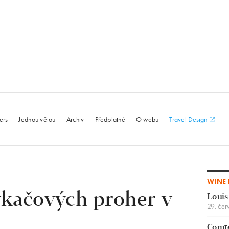
le.com
ers
Jednou větou
Archiv
Předplatné
O webu
Travel Design
WINE 
ykačových proher v
Louis
29. čer
Comte