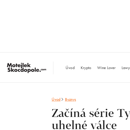
MotejlekSkocdopo
Úvod
Krypto
Wine Lover
Lawy
Úvod
Byznys
Začíná série T
uhelné válce