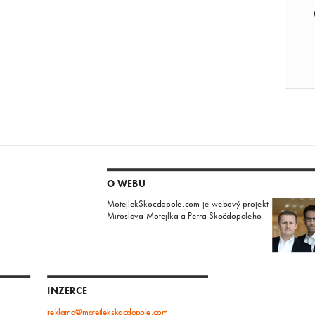
O WEBU
MotejlekSkocdopole.com je webový projekt
Miroslava Motejlka a Petra Skočdopoleho
INZERCE
reklama@motejlekskocdopole.com