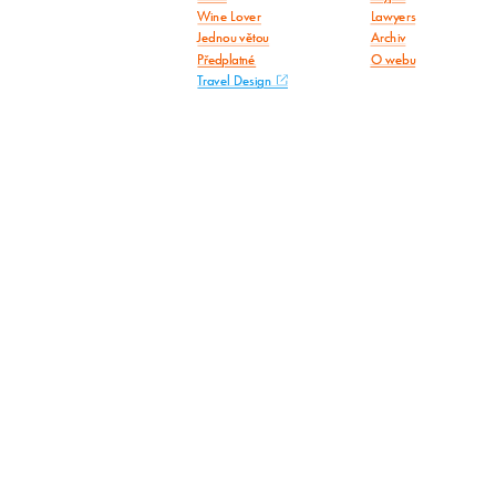
Wine Lover
Lawyers
Jednou větou
Archiv
Předplatné
O webu
Travel Design