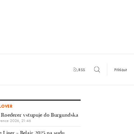
RSS
Přihlásit
LOVER
 Roederer vstupuje do Burgundska
vence 2026, 21:46
 Liger – Belair 2025 na sudu