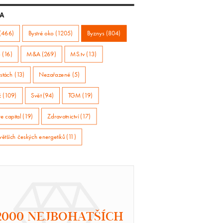
A
(466)
Bystré oko (1205)
Byznys (804)
 (16)
M&A (269)
MS.tv (13)
stách (13)
Nezařazené (5)
ž (109)
Svět (94)
TGM (19)
e capital (19)
Zdravotnictví (17)
větších českých energetiků (11)
2000 NEJBOHATŠÍCH