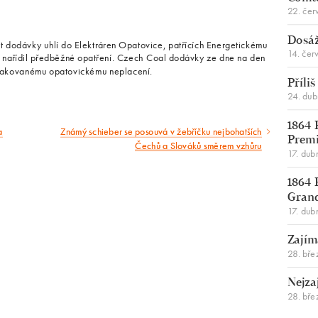
22. čer
Dosáž
 dodávky uhlí do Elektráren Opatovice, patřících Energetickému
14. čer
 nařídil předběžné opatření. Czech Coal dodávky ze dne na den
opakovanému opatovickému neplacení.
Příli
24. du
1864 
a
Známý schieber se posouvá v žebříčku nejbohatších
Následující
Premi
Čechů a Slováků směrem vzhůru
17. dub
článek
1864 
Gran
17. dub
Zajím
28. bře
Nejza
28. bře