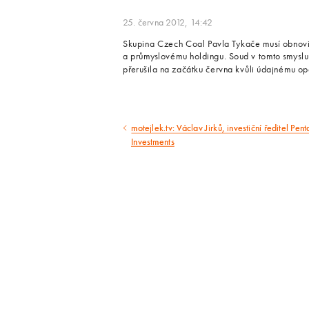
25. června 2012, 14:42
Skupina Czech Coal Pavla Tykače musí obnovit
a průmyslovému holdingu. Soud v tomto smyslu
přerušila na začátku června kvůli údajnému 
motejlek.tv: Václav Jirků, investiční ředitel Pent
Předcházející
Investments
článek