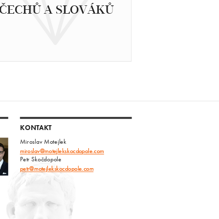
ČECHŮ A SLOVÁKŮ
KONTAKT
Miroslav Motejlek
miroslav@motejlekskocdopole.com
Petr Skočdopole
petr@motejlekskocdopole.com