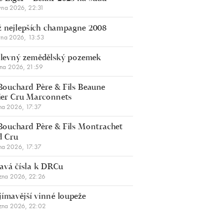
vna 2026, 22:31
 nejlepších champagne 2008
vna 2026, 13:53
š levný zemědělský pozemek
bna 2026, 21:59
Bouchard Père & Fils Beaune
er Cru Marconnets
na 2026, 17:37
Bouchard Père & Fils Montrachet
d Cru
na 2026, 17:37
avá čísla k DRCu
zna 2026, 22:26
jímavější vinné loupeže
zna 2026, 22:02