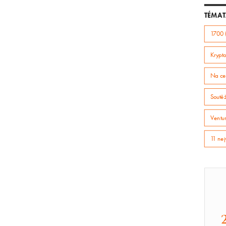
TÉMAT
1700 
Krypto
Na ce
Soutě
Ventur
11 nej