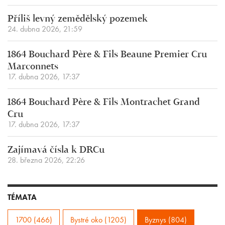
Příliš levný zemědělský pozemek
24. dubna 2026, 21:59
1864 Bouchard Père & Fils Beaune Premier Cru
Marconnets
17. dubna 2026, 17:37
1864 Bouchard Père & Fils Montrachet Grand
Cru
17. dubna 2026, 17:37
Zajímavá čísla k DRCu
28. března 2026, 22:26
TÉMATA
1700 (466)
Bystré oko (1205)
Byznys (804)