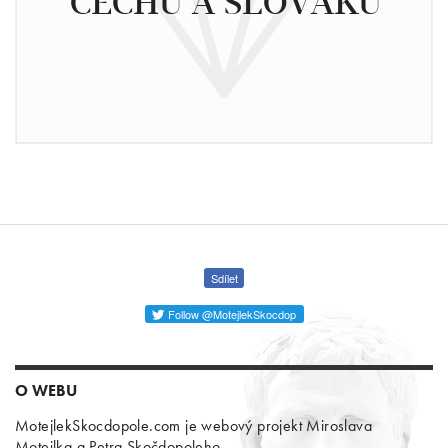
ČECHŮ A SLOVÁKŮ
Sdílet
Follow @MotejlekSkocdop
O WEBU
MotejlekSkocdopole.com je webový projekt Miroslava
Motejlka a Petra Skočdopoleho