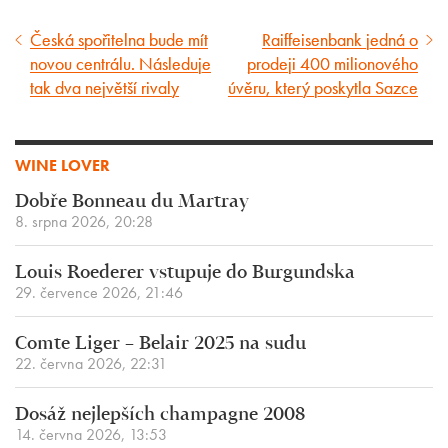
Česká spořitelna bude mít
Raiffeisenbank jedná o
Předcházející
Následující
novou centrálu. Následuje
prodeji 400 milionového
článek
článek
tak dva největší rivaly
úvěru, který poskytla Sazce
WINE LOVER
Dobře Bonneau du Martray
8. srpna 2026, 20:28
Louis Roederer vstupuje do Burgundska
29. července 2026, 21:46
Comte Liger – Belair 2025 na sudu
22. června 2026, 22:31
Dosáž nejlepších champagne 2008
14. června 2026, 13:53