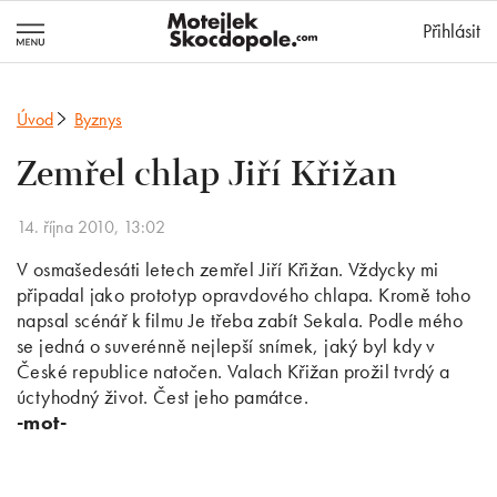
MotejlekSkocd
Přihlásit
Úvod
Byznys
Zemřel chlap Jiří Křižan
14. října 2010, 13:02
V osmašedesáti letech zemřel Jiří Křižan. Vždycky mi
připadal jako prototyp opravdového chlapa. Kromě toho
napsal scénář k filmu Je třeba zabít Sekala. Podle mého
se jedná o suverénně nejlepší snímek, jaký byl kdy v
České republice natočen. Valach Křižan prožil tvrdý a
úctyhodný život. Čest jeho památce.
-mot-