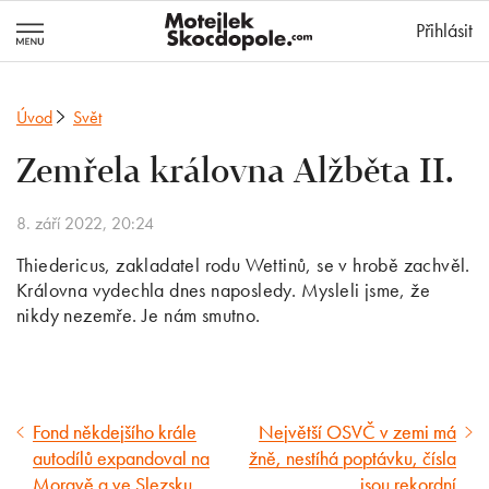
MotejlekSkocd
Přihlásit
Úvod
Svět
Zemřela královna Alžběta II.
8. září 2022, 20:24
Thiedericus, zakladatel rodu Wettinů, se v hrobě zachvěl.
Královna vydechla dnes naposledy. Mysleli jsme, že
nikdy nezemře. Je nám smutno.
Fond někdejšího krále
Největší OSVČ v zemi má
Předcházející
Následující
autodílů expandoval na
žně, nestíhá poptávku, čísla
článek
článek
Moravě a ve Slezsku
jsou rekordní