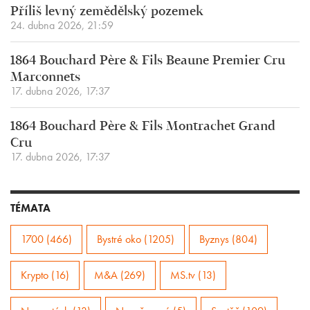
Příliš levný zemědělský pozemek
24. dubna 2026, 21:59
1864 Bouchard Père & Fils Beaune Premier Cru
Marconnets
17. dubna 2026, 17:37
1864 Bouchard Père & Fils Montrachet Grand
Cru
17. dubna 2026, 17:37
TÉMATA
1700 (466)
Bystré oko (1205)
Byznys (804)
Krypto (16)
M&A (269)
MS.tv (13)