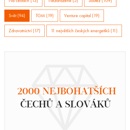
Na cestách (13)
Nezařazené (5)
Soutěž (109)
Svět (94)
TGM (19)
Venture capital (19)
Zdravotnictví (17)
11 největších českých energetiků (11)
2000 NEJBOHATŠÍCH
ČECHŮ A SLOVÁKŮ