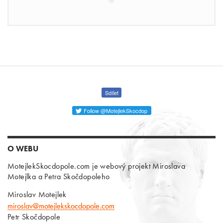
Sdílet
Follow @MotejlekSkocdop
O WEBU
MotejlekSkocdopole.com je webový projekt Miroslava
Motejlka a Petra Skočdopoleho
Miroslav Motejlek
miroslav@motejlekskocdopole.com
Petr Skočdopole