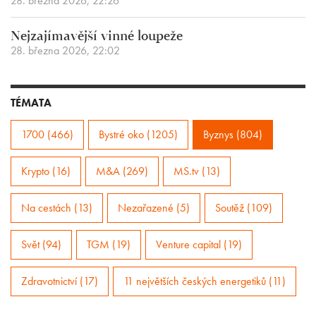
28. března 2026, 22:26
Nejzajímavější vinné loupeže
28. března 2026, 22:02
TÉMATA
1700 (466)
Bystré oko (1205)
Byznys (804)
Krypto (16)
M&A (269)
MS.tv (13)
Na cestách (13)
Nezařazené (5)
Soutěž (109)
Svět (94)
TGM (19)
Venture capital (19)
Zdravotnictví (17)
11 největších českých energetiků (11)