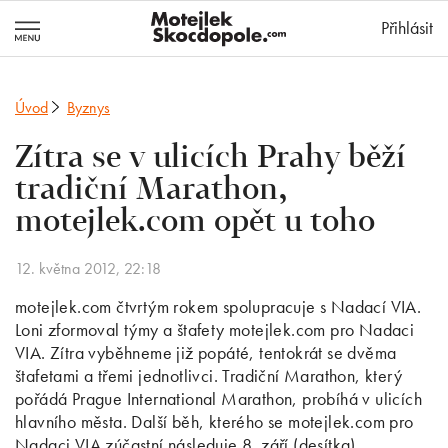
MotejlekSkocd
Přihlásit
Úvod
Byznys
Zítra se v ulicích Prahy běží
tradiční Marathon,
motejlek.com opět u toho
12. května 2012, 22:18
motejlek.com čtvrtým rokem spolupracuje s Nadací VIA.
Loni zformoval týmy a štafety motejlek.com pro Nadaci
VIA. Zítra vyběhneme již popáté, tentokrát se dvěma
štafetami a třemi jednotlivci. Tradiční Marathon, který
pořádá Prague International Marathon, probíhá v ulicích
hlavního města. Další běh, kterého se motejlek.com pro
Nadaci VIA zúčastní následuje 8. září (desítka).