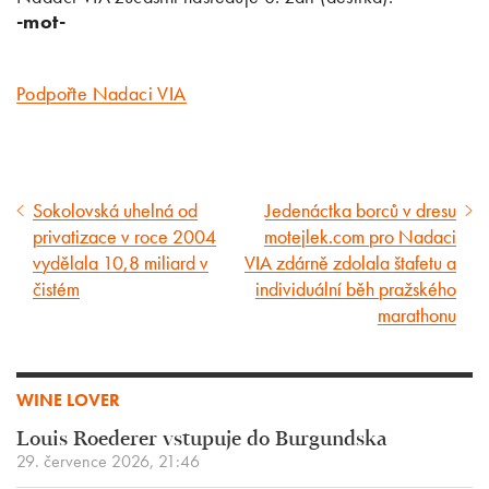
-mot-
Podpořte Nadaci VIA
Sokolovská uhelná od
Jedenáctka borců v dresu
Předcházející
Následující
privatizace v roce 2004
motejlek.com pro Nadaci
článek
článek
vydělala 10,8 miliard v
VIA zdárně zdolala štafetu a
čistém
individuální běh pražského
marathonu
WINE LOVER
Louis Roederer vstupuje do Burgundska
29. července 2026, 21:46