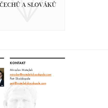
ČECHŮ A SLOVÁKŮ
KONTAKT
Miroslav Motejlek
miroslav@motejlekskocdopole.com
Petr Skočdopole
petr@motejlekskocdopole.com