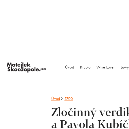
MotejlekSkocdopo
Úvod
Krypto
Wine Lover
Lawy
Úvod
1700
Zločinný verdi
a Pavola Kubí