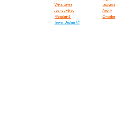
Wine Lover
Lawyers
Jednou větou
Archiv
Předplatné
O webu
Travel Design