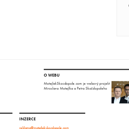
O WEBU
MotejlekSkocdopole.com je webový projekt
Miroslava Motejlka a Petra Skočdopoleho
INZERCE
reklama@motejlekskocdopole.com