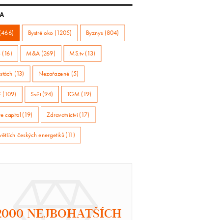
A
(466)
Bystré oko (1205)
Byznys (804)
 (16)
M&A (269)
MS.tv (13)
stách (13)
Nezařazené (5)
ž (109)
Svět (94)
TGM (19)
e capital (19)
Zdravotnictví (17)
větších českých energetiků (11)
2000 NEJBOHATŠÍCH