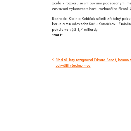
zcela v rozporu se smlouvami podepsanými me
zastavení vykonavatelnosti rozhodčího řízení. 
Rozhodci Klein a Kubíček učinili zřetelný poku
korun a ten odevzdat Karlu Komárkovi. Zmíněn
pokutu ve výši 1,7 miliardy.
-mot-
Před 61 lety rezignoval Edvard Beneš, komunis
Předcházející
uchvátili všechnu moc
článek