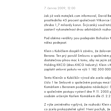
7. června 2009, 12:00
Jak již web motejlek.com informoval, David B
prostředního 45 procent společnosti Vítkovice
zhruba 1,7 miliardy korun. Švýcarský soud to
zastavil vykonatelnost dvou arbitrážních roz
Pod oběma verdikty jsou podepsáni Bohuslav Kl
nález podepsat.
Klein s Kubíčkem dospěli k závěru, že žalova
Berana. Ten prý porušil Smlouvu o společném p
dostatečnou plnou moc k tomu, aby na jejím zá
Holding KKCG (dnes KKCG Industry). Klein s 
zaplatit smluvní pokutu ve výši 1 182 500 000 
Tento Kleinův a Kubíčkův vývod ale zcela o
číslo 1 ke Smlouvě o společném postupu mez
Komárkem s Beranem podepsáno následující: Sm
o společném postupu vystavil dne 9.11. 2005 
osobám určeným Karlem Komárkem dle čl. 2.2
Z výše zmíněného vyplývá, že rozhodci Klein 
co zcela prokazatelně splnil. Není pochyb, že