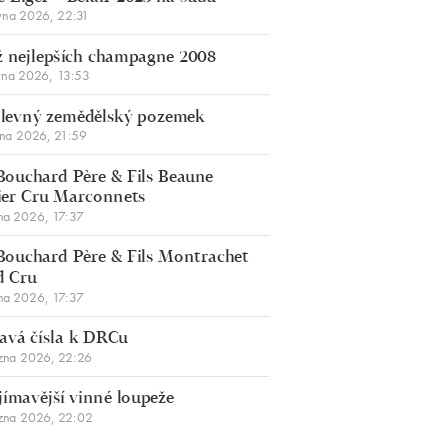
vna 2026, 22:31
 nejlepších champagne 2008
vna 2026, 13:53
š levný zemědělský pozemek
bna 2026, 21:59
Bouchard Père & Fils Beaune
er Cru Marconnets
na 2026, 17:37
Bouchard Père & Fils Montrachet
d Cru
na 2026, 17:37
avá čísla k DRCu
zna 2026, 22:26
jímavější vinné loupeže
zna 2026, 22:02