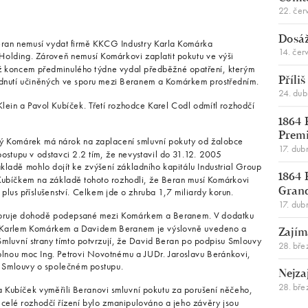
22. čer
Dosáž
eran nemusí vydat firmě KKCG Industry Karla Komárka
14. čer
 Holding. Zároveň nemusí Komárkovi zaplatit pokutu ve výši
tiž koncem předminulého týdne vydal předběžné opatření, kterým
hodnutí učiněných ve sporu mezi Beranem a Komárkem prostředním.
Příli
24. du
ein a Pavol Kubíček. Třetí rozhodce Karel Codl odmítl rozhodčí
1864 
Premi
ný Komárek má nárok na zaplacení smluvní pokuty od žalobce
17. dub
ostupu v odstavci 2.2 tím, že nevystavil do 31.12. 2005
kladě mohlo dojít ke zvýšení základního kapitálu Industrial Group
1864 
Kubíčkem na základě tohoto rozhodli, že Beran musí Komárkovi
plus příslušenství. Celkem jde o zhruba 1,7 miliardy korun.
Gran
17. dub
dporuje dohodě podepsané mezi Komárkem a Beranem. V dodatku
i Karlem Komárkem a Davidem Beranem je výslovně uvedeno a
Zajím
luvní strany tímto potvrzují, že David Beran po podpisu Smlouvy
28. bře
plnou moc Ing. Petrovi Novotnému a JUDr. Jaroslavu Beránkovi,
 Smlouvy o společném postupu.
Nejza
28. bře
a Kubíček vyměřili Beranovi smluvní pokutu za porušení něčeho,
 celé rozhodčí řízení bylo zmanipulováno a jeho závěry jsou