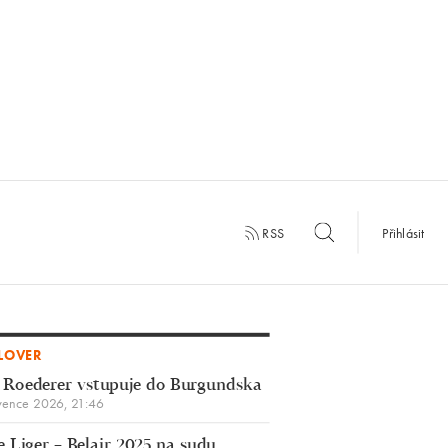
RSS
Přihlásit
LOVER
 Roederer vstupuje do Burgundska
vence 2026, 21:46
 Liger – Belair 2025 na sudu