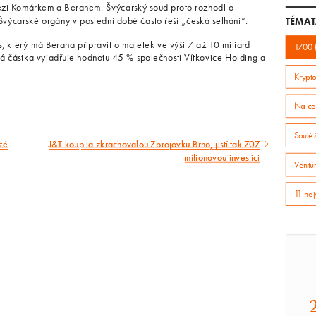
zi Komárkem a Beranem. Švýcarský soud proto rozhodl o
Švýcarské orgány v poslední době často řeší „česká selhání“.
TÉMAT
s, který má Berana připravit o majetek ve výši 7 až 10 miliard
1700 
á částka vyjadřuje hodnotu 45 % společnosti Vítkovice Holding a
Krypto
Na ce
Soutě
té
J&T koupila zkrachovalou Zbrojovku Brno, jistí tak 707
Následující
milionovou investici
Ventur
článek
11 nej