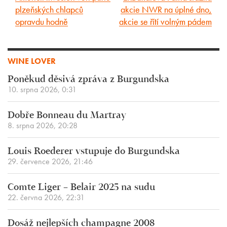
plzeňských chlapců
akcie NWR na úplné dno,
článek
článek
opravdu hodně
akcie se řítí volným pádem
WINE LOVER
Poněkud děsivá zpráva z Burgundska
10. srpna 2026, 0:31
Dobře Bonneau du Martray
8. srpna 2026, 20:28
Louis Roederer vstupuje do Burgundska
29. července 2026, 21:46
Comte Liger – Belair 2025 na sudu
22. června 2026, 22:31
Dosáž nejlepších champagne 2008