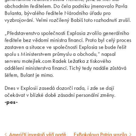
obchodním ředitelem. Do čela podniku jmenovalo Pavla
Bulanta, bývalého ředitele Národního úřadu pro
vyzbrojování. Velmi rozčilený Babiš toto rozhodnutí zrušil.
„Představenstvo společnosti Explosia zvolilo generálního
ředitele bez vědomí ministra financí. Proto byl celý proces
zastaven a situace ve společnosti Explosia se bude řešit
spolu s Ministerstvem průmyslu a obchodu,“ napsal
serveru motejlek.com Radek Ležatka z tiskového
oddělení ministerstva financí. Tichý tedy nadále zůstává
šéfem, Bulant je mimo.
Dnes v Explosii zasedá dozorčí rada, i zde se dají
očekávat v blízké době zásadní personální změny.
-pes-
Američtí investoři věří partě
ExBakalova Patria srazila
Předcházející
Následující