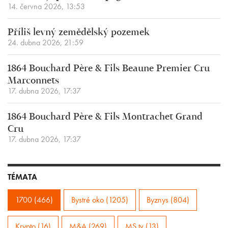
14. června 2026, 13:53
Příliš levný zemědělský pozemek
24. dubna 2026, 21:59
1864 Bouchard Père & Fils Beaune Premier Cru
Marconnets
17. dubna 2026, 17:37
1864 Bouchard Père & Fils Montrachet Grand
Cru
17. dubna 2026, 17:37
TÉMATA
1700 (466)
Bystré oko (1205)
Byznys (804)
Krypto (16)
M&A (269)
MS.tv (13)