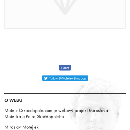
Sdílet
Follow @MotejlekSkocdop
O WEBU
MotejlekSkocdopole.com je webový projekt Miroslava
Motejlka a Petra Skočdopoleho
Miroslav Motejlek