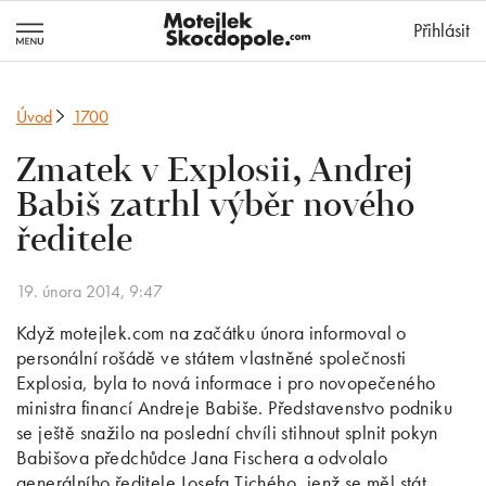
MotejlekSkocd
Přihlásit
Úvod
1700
Zmatek v Explosii, Andrej
Babiš zatrhl výběr nového
ředitele
19. února 2014, 9:47
Když motejlek.com na začátku února informoval o
personální rošádě ve státem vlastněné společnosti
Explosia, byla to nová informace i pro novopečeného
ministra financí Andreje Babiše. Představenstvo podniku
se ještě snažilo na poslední chvíli stihnout splnit pokyn
Babišova předchůdce Jana Fischera a odvolalo
generálního ředitele Josefa Tichého, jenž se měl stát