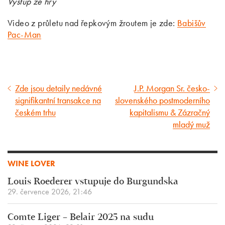
Vystup ze hry
Video z průletu nad řepkovým žroutem je zde:
Babišův
Pac-Man
Zde jsou detaily nedávné
J.P. Morgan Sr. česko-
Předcházející
Následující
signifikantní transakce na
slovenského postmoderního
článek
článek
českém trhu
kapitalismu & Zázračný
mladý muž
WINE LOVER
Louis Roederer vstupuje do Burgundska
29. července 2026, 21:46
Comte Liger – Belair 2025 na sudu