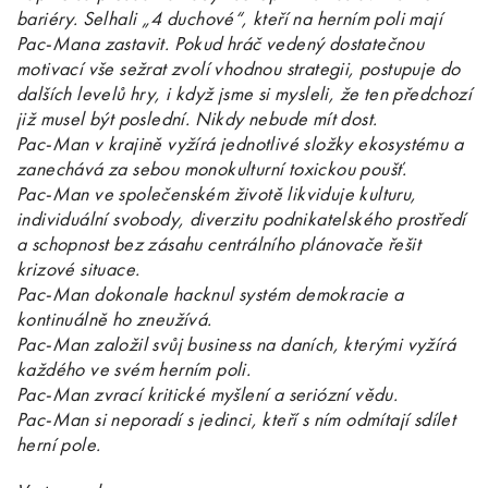
bariéry. Selhali „4 duchové“, kteří na herním poli mají
Pac-Mana zastavit. Pokud hráč vedený dostatečnou
motivací vše sežrat zvolí vhodnou strategii, postupuje do
dalších levelů hry, i když jsme si mysleli, že ten předchozí
již musel být poslední. Nikdy nebude mít dost.
Pac-Man v krajině vyžírá jednotlivé složky ekosystému a
zanechává za sebou monokulturní toxickou poušť.
Pac-Man ve společenském životě likviduje kulturu,
individuální svobody, diverzitu podnikatelského prostředí
a schopnost bez zásahu centrálního plánovače řešit
krizové situace.
Pac-Man dokonale hacknul systém demokracie a
kontinuálně ho zneužívá.
Pac-Man založil svůj business na daních, kterými vyžírá
každého ve svém herním poli.
Pac-Man zvrací kritické myšlení a seriózní vědu.
Pac-Man si neporadí s jedinci, kteří s ním odmítají sdílet
herní pole.