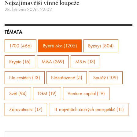
Nejzajímavější vinné loupeže
28. března 2026, 22:02
TÉMATA
1700 (466)
Bystré oko (1205)
Byznys (804)
Krypto (16)
M&A (269)
MS.tv (13)
Na cestách (13)
Nezařazené (5)
Soutěž (109)
Svět (94)
TGM (19)
Venture capital (19)
Zdravotnictví (17)
11 největších českých energetiků (11)