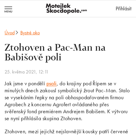
MotejlekSkocd
Přihlásit
Úvod
Bystré oko
Ztohoven a Pac-Man na
Babišově poli
25. května 2021, 12:11
Jak jsme v pondělí
psali
, do krajiny pod Řípem se v
minulých dnech zakousl symbolický žrout Pac-Man. Stalo
se vysekáním řepky na poli obhospodařovaném firmou
Agrobech z koncernu Agrofert ovládaného přes
svěřenský fond premiérem Andrejem Babišem. K výtvoru
se nyní přihlásila skupina Ztohoven.
Ztohoven, mezi jejichž nejslavnější kousky patří červené