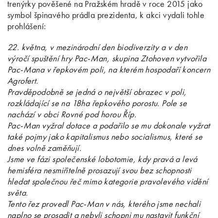
trenýrky pověšené na Pražském hradě v roce 2015 jako
symbol špinavého prádla prezidenta, k akci vydali tohle
prohlášení:
22. května, v mezinárodní den biodiverzity a v den
výročí spuštění hry Pac-Man, skupina Ztohoven vytvořila
Pac-Mana v řepkovém poli, na kterém hospodaří koncern
Agrofert.
Pravděpodobně se jedná o největší obrazec v poli,
rozkládající se na 18ha řepkového porostu. Pole se
nachází v obci Rovné pod horou Říp.
Pac-Man vyžral dotace a podařilo se mu dokonale vyžrat
také pojmy jako kapitalismus nebo socialismus, které se
dnes volně zaměňují.
Jsme ve fázi společenské lobotomie, kdy pravá a levá
hemisféra nesmiřitelně prosazují svou bez schopnosti
hledat společnou řeč mimo kategorie pravolevého vidění
světa.
Tento řez provedl Pac-Man v nás, kterého jsme nechali
naplno se prosadit a nebyli schopni mu nastavit funkční