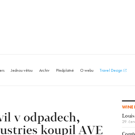
le.com
ers
Jednou větou
Archiv
Předplatné
O webu
Travel Design
WINE 
vil v odpadech,
Louis
29. čer
ustries koupil AVE
Comte