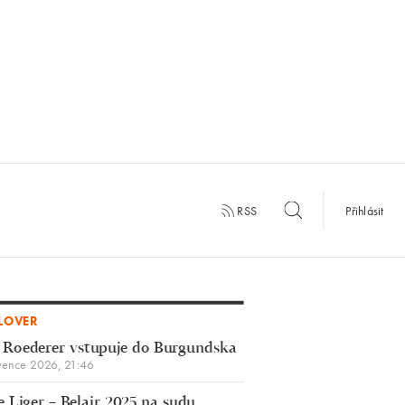
RSS
Přihlásit
LOVER
 Roederer vstupuje do Burgundska
vence 2026, 21:46
 Liger – Belair 2025 na sudu