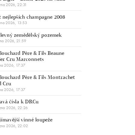
vna 2026, 22:31
 nejlepších champagne 2008
vna 2026, 13:53
š levný zemědělský pozemek
bna 2026, 21:59
Bouchard Père & Fils Beaune
er Cru Marconnets
na 2026, 17:37
Bouchard Père & Fils Montrachet
d Cru
na 2026, 17:37
avá čísla k DRCu
zna 2026, 22:26
jímavější vinné loupeže
zna 2026, 22:02