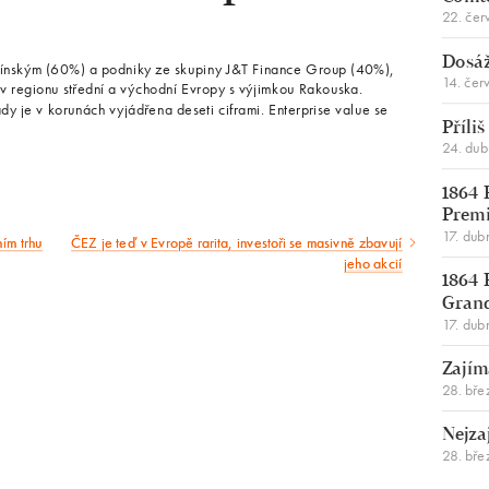
22. čer
Dosáž
etínským (60%) a podniky ze skupiny J&T Finance Group (40%),
14. čer
v regionu střední a východní Evropy s výjimkou Rakouska.
 je v korunách vyjádřena deseti ciframi. Enterprise value se
Příli
24. du
1864 
Premi
17. dub
ním trhu
ČEZ je teď v Evropě rarita, investoři se masivně zbavují
Následující
jeho akcií
1864 
článek
Gran
17. dub
Zajím
28. bře
Nejza
28. bře