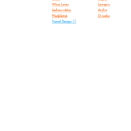
Wine Lover
Lawyers
Jednou větou
Archiv
Předplatné
O webu
Travel Design