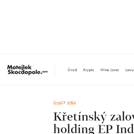
MotejlekSkocdopo
Úvod
Krypto
Wine Lover
Lawy
Úvod
M&A
Křetínský zalo
holding EP Ind