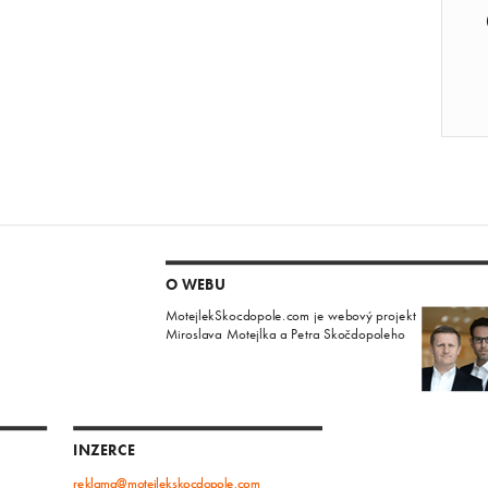
O WEBU
MotejlekSkocdopole.com je webový projekt
Miroslava Motejlka a Petra Skočdopoleho
INZERCE
reklama@motejlekskocdopole.com