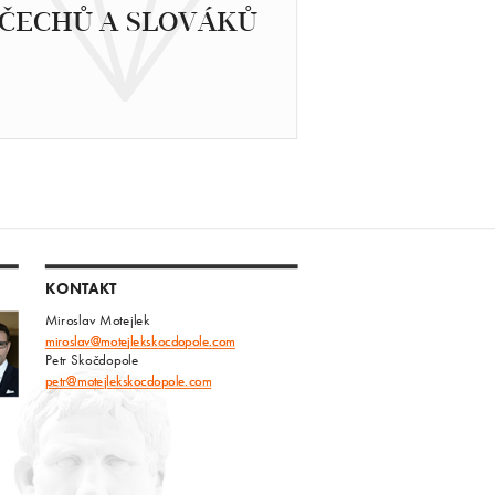
ČECHŮ A SLOVÁKŮ
KONTAKT
Miroslav Motejlek
miroslav@motejlekskocdopole.com
Petr Skočdopole
petr@motejlekskocdopole.com