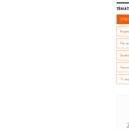
TÉMAT
1700 
Krypto
Na ce
Soutě
Ventur
11 nej