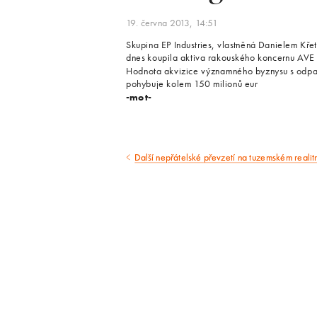
19. června 2013, 14:51
Skupina EP Industries, vlastněná Danielem Kř
dnes koupila aktiva rakouského koncernu AVE 
Hodnota akvizice významného byznysu s odpady
pohybuje kolem 150 milionů eur
-mot-
Další nepřátelské převzetí na tuzemském realit
Předcházející
článek