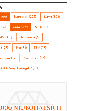
A
(466)
Bystré oko (1205)
Byznys (804)
 (16)
M&A (269)
MS.tv (13)
stách (13)
Nezařazené (5)
ž (109)
Svět (94)
TGM (19)
e capital (19)
Zdravotnictví (17)
větších českých energetiků (11)
2000 NEJBOHATŠÍCH