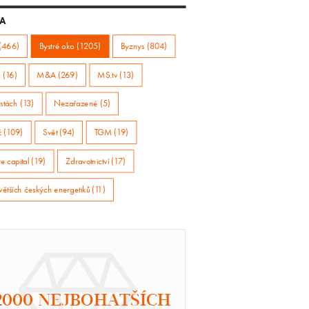
A
(466)
Bystré oko (1205)
Byznys (804)
 (16)
M&A (269)
MS.tv (13)
stách (13)
Nezařazené (5)
ž (109)
Svět (94)
TGM (19)
e capital (19)
Zdravotnictví (17)
větších českých energetiků (11)
2000 NEJBOHATŠÍCH