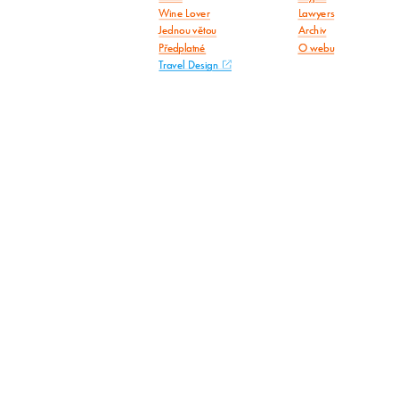
Wine Lover
Lawyers
Jednou větou
Archiv
Předplatné
O webu
Travel Design