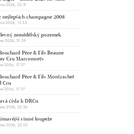
vna 2026, 22:31
 nejlepších champagne 2008
vna 2026, 13:53
š levný zemědělský pozemek
bna 2026, 21:59
Bouchard Père & Fils Beaune
er Cru Marconnets
na 2026, 17:37
Bouchard Père & Fils Montrachet
d Cru
na 2026, 17:37
avá čísla k DRCu
zna 2026, 22:26
jímavější vinné loupeže
zna 2026, 22:02