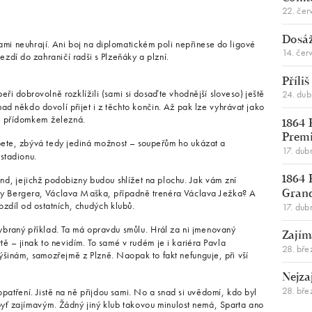
22. čer
Dosáž
sami neuhrají. Ani boj na diplomatickém poli nepřinese do ligové
14. čer
zdí do zahraničí radši s Plzeňáky a plzní.
Příli
peři dobrovolně rozklížili (sami si dosaďte vhodnější sloveso) ještě
24. du
nad někdo dovolí přijet i z těchto končin. Až pak lze vyhrávat jako
é přídomkem železná.
1864 
Premi
ete, zbývá tedy jediná možnost – soupeřům ho ukázat a
17. dub
stadionu.
nd, jejichž podobizny budou shlížet na plochu. Jak vám zní
1864 
y Bergera, Václava Maška, případně trenéra Václava Ježka? A
Gran
zdíl od ostatních, chudých klubů.
17. dub
braný příklad. Ta má opravdu smůlu. Hrál za ni jmenovaný
Zajím
ě – jinak to nevidím. To samé v rudém je i kariéra Pavla
28. bře
šinám, samozřejmě z Plzně. Naopak to fakt nefunguje, při vší
Nejza
28. bře
atření. Jistě na ně přijdou sami. No a snad si uvědomí, kdo byl
ť zajímavým. Žádný jiný klub takovou minulost nemá, Sparta ano