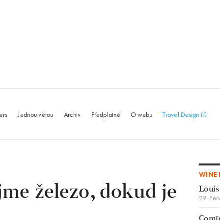
le.com
ers
Jednou větou
Archiv
Předplatné
O webu
Travel Design
WINE 
me železo, dokud je
Louis
29. čer
Comte