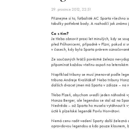
29. prosince 2012, 22:51
Přiznejme si to, fotbalisté AC Sparta všechno 
tabulky potřebné body. A rozhodčí jak známo je
Co s tím?
Je třeba obnovit praxi let minulých, kdy se sou
před Průhonicemi, případně v Plzni, pokud si s
v časech, kdy byla Sparta právem označovan
Ze současných hráčů pověstné železo nevydup
připomínat každou vteřinu aspoň na letenském 
Například tribuny se musí jmenovat podle lege
tribuna Andreje Kvašňáka? Nebo tribuny Honz
dalších dvacet jmen má Sparta v záloze – na ro
Třeba Plzeň, abychom uvedli jeden náhodně vy
Honza Berger, ale legendou se stal až na Spart
Nedvěda – až Sparta ho musela vytáhnout k vý
úctě k plzeňské legendě Pavlu Horvátovi.
Nemá cenu radit vedení Sparty další železná op
opravdovou legendou a kdo pouze klaunem, by