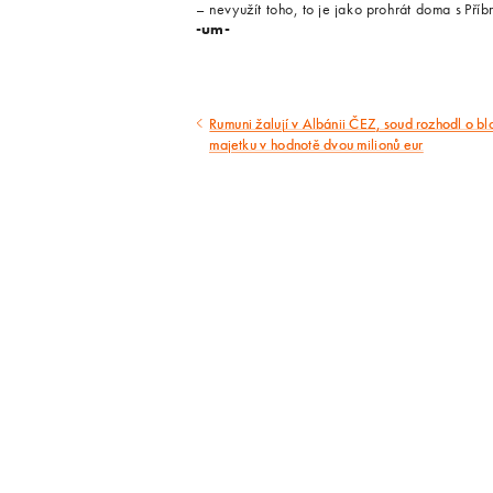
– nevyužít toho, to je jako prohrát doma s Příb
-um-
Rumuni žalují v Albánii ČEZ, soud rozhodl o bl
Předcházející
majetku v hodnotě dvou milionů eur
článek