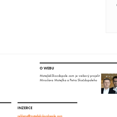
O WEBU
MotejlekSkocdopole.com je webový projekt
Miroslava Motejlka a Petra Skočdopoleho
INZERCE
reklama@motejlekskocdopole.com