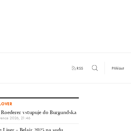
RSS
Přihlásit
LOVER
 Roederer vstupuje do Burgundska
vence 2026, 21:46
 Liger – Belair 2025 na sudu