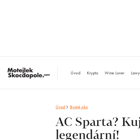
MotejlekSkocdopo
Úvod
Krypto
Wine Lover
Lawy
Úvod
Bystré oko
AC Sparta? Kuj
legendární!