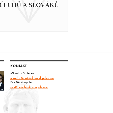
ČECHŮ A SLOVÁKŮ
KONTAKT
Miroslav Motejlek
miroslav@motejlekskocdopole.com
Petr Skočdopole
petr@motejlekskocdopole.com