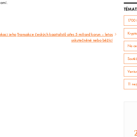
ramí.
TÉMAT
1700 
Krypto
okaci jeho
Transakce českých kapitalistů přes 5 miliard korun – letos
Následující
uskutečněné nebo běžící
Na ce
článek
Soutě
Ventur
11 nej