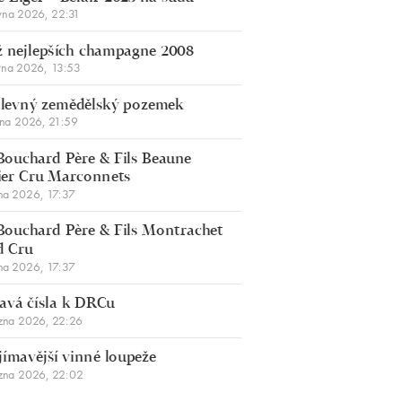
vna 2026, 22:31
 nejlepších champagne 2008
vna 2026, 13:53
š levný zemědělský pozemek
bna 2026, 21:59
Bouchard Père & Fils Beaune
er Cru Marconnets
na 2026, 17:37
Bouchard Père & Fils Montrachet
d Cru
na 2026, 17:37
avá čísla k DRCu
zna 2026, 22:26
jímavější vinné loupeže
zna 2026, 22:02