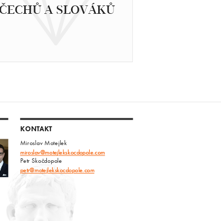
ČECHŮ A SLOVÁKŮ
KONTAKT
Miroslav Motejlek
miroslav@motejlekskocdopole.com
Petr Skočdopole
petr@motejlekskocdopole.com