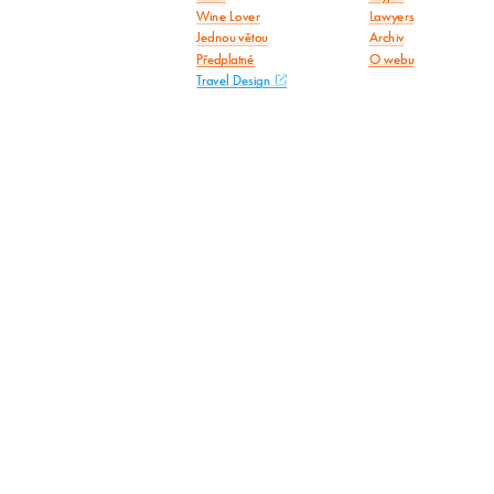
Wine Lover
Lawyers
Jednou větou
Archiv
Předplatné
O webu
Travel Design