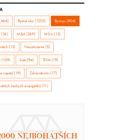
A
(466)
Bystré oko (1205)
Byznys (804)
 (16)
M&A (269)
MS.tv (13)
stách (13)
Nezařazené (5)
ž (109)
Svět (94)
TGM (19)
e capital (19)
Zdravotnictví (17)
větších českých energetiků (11)
2000 NEJBOHATŠÍCH