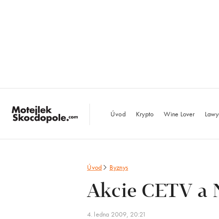
MotejlekSkocdopo
Úvod
Krypto
Wine Lover
Lawy
Úvod
Byznys
Akcie CETV a 
4. ledna 2009, 20:21