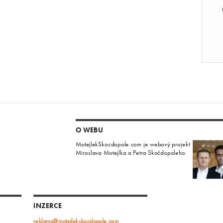
O WEBU
MotejlekSkocdopole.com je webový projekt
Miroslava Motejlka a Petra Skočdopoleho
INZERCE
reklama@motejlekskocdopole.com