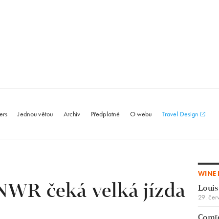
le.com
ers
Jednou větou
Archiv
Předplatné
O webu
Travel Design
WINE 
NWR čeká velká jízda
Louis
29. čer
Comte