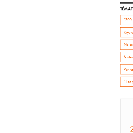
TÉMAT
1700 
Krypto
Na ce
Soutě
Ventur
11 nej