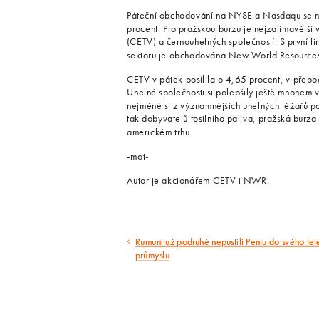
Páteční obchodování na NYSE a Nasdaqu se nesl
procent. Pro pražskou burzu je nejzajímavější 
(CETV) a černouhelných společností. S první 
sektoru je obchodována New World Resources
CETV v pátek posílila o 4,65 procent, v přepo
Uhelné společnosti si polepšily ještě mnohem 
nejméně si z významnějších uhelných těžařů p
tak dobyvatelů fosilního paliva, pražská burz
americkém trhu.
-mot-
Autor je akcionářem CETV i NWR.
Rumuni už podruhé nepustili Pentu do svého le
Předcházející
průmyslu
článek