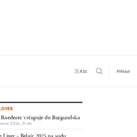
RSS
Přihlásit
LOVER
 Roederer vstupuje do Burgundska
vence 2026, 21:46
 Liger – Belair 2025 na sudu