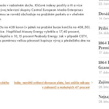
22. čer
o v radostném duchu. Klíčové indexy posílily o tři a více
vývoj televizní skupiny Central European Media Enterprises
firmou se rovněž obchoduje na pražském parketu a v uhelném
Dosáž
14. čer
.
čtu na 438 korun (v pátek na pražské burze končila na 408,50).
Příli
více. Například Massey Energy vyletěla o 17,40 procent,
24. du
olepšila o 10,15 procent Peabody Energy. Jak v případě CETV,
a s poměrnou velkou přesností kopíruje vývoj z předešlého dne na
1864 
Premi
17. dub
1864 
Gran
17. dub
teckého
Indie, největší světový dovozce zlata, loni snížila nákupy
Zajím
Následující
28. bře
v zahraničí o mohutných 47 procent
článek
Nejza
28. bře